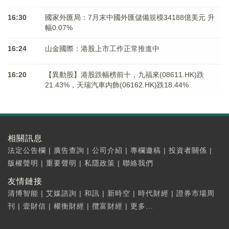
16:30
國家外匯局：7月末中國外匯儲備規模34188億美元 升
幅0.07%
16:24
山金國際：港股上市工作正常推進中
16:20
【異動股】港股跌幅榜前十，九福來(08611.HK)跌
21.43%，天瑞汽車内飾(06162.HK)跌18.44%
相關訊息
法定公告欄
|
廣告查詢
|
公司介紹
|
專欄邀稿
|
投資者關係
|
版權聲明
|
重要聲明
|
私隱政策
|
聯絡我們
友情鏈接
清博智能
|
艾媒諮詢
|
和訊
|
新時空
|
時代財經
|
證券市場周
刊
|
壹財信
|
權衡財經
|
攬富財經
|
更多...