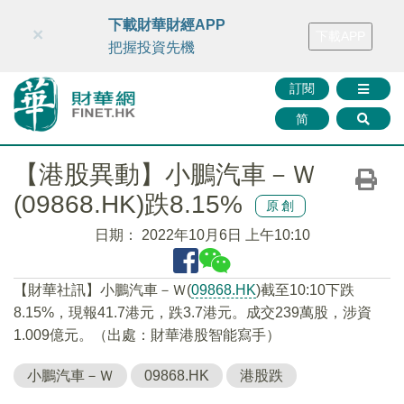
財華智庫網
FINTV
FINMETA
財華證券
媒體矩陣
下載財華財經APP
×
下載APP
智庫沙龍
聯絡我們
把握投資先機
訂閱
简
【港股異動】小鵬汽車－Ｗ
(09868.HK)跌8.15%
原創
日期：
2022年10月6日 上午10:10
【財華社訊】小鵬汽車－Ｗ(
09868.HK
)截至10:10下跌
8.15%，現報41.7港元，跌3.7港元。成交239萬股，涉資
1.009億元。（出處：財華港股智能寫手）
小鵬汽車－Ｗ
09868.HK
港股跌