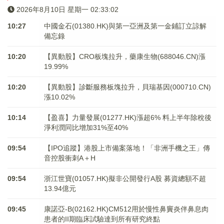
2026年8月10日 星期一 02:33:02
10:27
中國金石(01380.HK)與第一亞洲及第一金鋪訂立諒解
備忘錄
10:20
【異動股】CRO板塊拉升，藥康生物(688046.CN)漲
19.99%
10:20
【異動股】診斷服務板塊拉升，貝瑞基因(000710.CN)
漲10.02%
10:14
【盈喜】力量發展(01277.HK)漲超6% 料上半年除稅後
淨利潤同比增加31%至40%
09:54
【IPO追蹤】港股上市備案落地！「非洲手機之王」傳
音控股衝刺A＋H
09:54
浙江世寶(01057.HK)擬非公開發行A股 募資總額不超
13.94億元
09:45
康諾亞-B(02162.HK)CM512用於慢性鼻竇炎伴鼻息肉
患者的II期臨床試驗達到所有研究終點