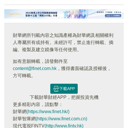
財華網所刊載內容之知識產權為財華網及相關權利
人專屬所有或持有。未經許可，禁止進行轉載、摘
編、複製及建立鏡像等任何使用。
如有意願轉載，請發郵件至
content@finet.com.hk
，獲得書面確認及授權後，
方可轉載。
下載APP
下載財華財經APP，把握投資先機
更多精彩内容，請點擊：
財華網
(https://www.finet.hk/)
財華智庫網
(https://www.finet.com.cn)
現代電視FINTV
(http://www.fintv.hk)