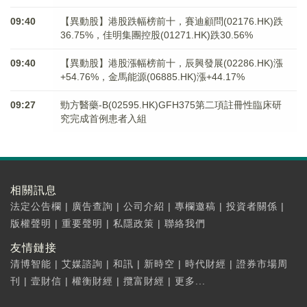
09:40
【異動股】港股跌幅榜前十，賽迪顧問(02176.HK)跌
36.75%，佳明集團控股(01271.HK)跌30.56%
09:40
【異動股】港股漲幅榜前十，辰興發展(02286.HK)漲
+54.76%，金馬能源(06885.HK)漲+44.17%
09:27
勁方醫藥-B(02595.HK)GFH375第二項註冊性臨床研
究完成首例患者入組
相關訊息
法定公告欄
|
廣告查詢
|
公司介紹
|
專欄邀稿
|
投資者關係
|
版權聲明
|
重要聲明
|
私隱政策
|
聯絡我們
友情鏈接
清博智能
|
艾媒諮詢
|
和訊
|
新時空
|
時代財經
|
證券市場周
刊
|
壹財信
|
權衡財經
|
攬富財經
|
更多...