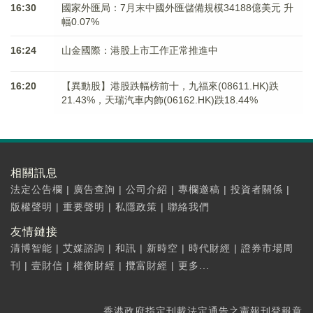
16:30
國家外匯局：7月末中國外匯儲備規模34188億美元 升
幅0.07%
16:24
山金國際：港股上市工作正常推進中
16:20
【異動股】港股跌幅榜前十，九福來(08611.HK)跌
21.43%，天瑞汽車内飾(06162.HK)跌18.44%
相關訊息
法定公告欄
|
廣告查詢
|
公司介紹
|
專欄邀稿
|
投資者關係
|
版權聲明
|
重要聲明
|
私隱政策
|
聯絡我們
友情鏈接
清博智能
|
艾媒諮詢
|
和訊
|
新時空
|
時代財經
|
證券市場周
刊
|
壹財信
|
權衡財經
|
攬富財經
|
更多...
香港政府指定刊載法定通告之憲報刊登報章