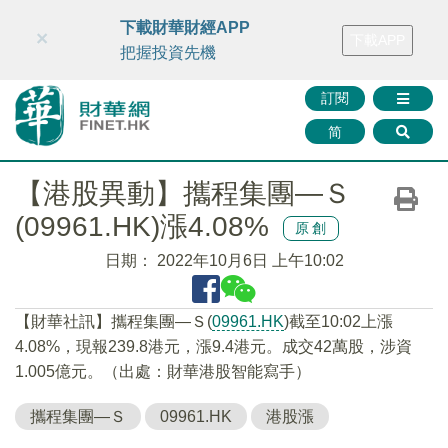
財華智庫網
FINTV
FINMETA
財華證券
媒體矩陣
下載財華財經APP
×
下載APP
智庫沙龍
聯絡我們
把握投資先機
訂閱
简
【港股異動】攜程集團—Ｓ
(09961.HK)漲4.08%
原創
日期：
2022年10月6日 上午10:02
【財華社訊】攜程集團—Ｓ(
09961.HK
)截至10:02上漲
4.08%，現報239.8港元，漲9.4港元。成交42萬股，涉資
1.005億元。（出處：財華港股智能寫手）
攜程集團—Ｓ
09961.HK
港股漲