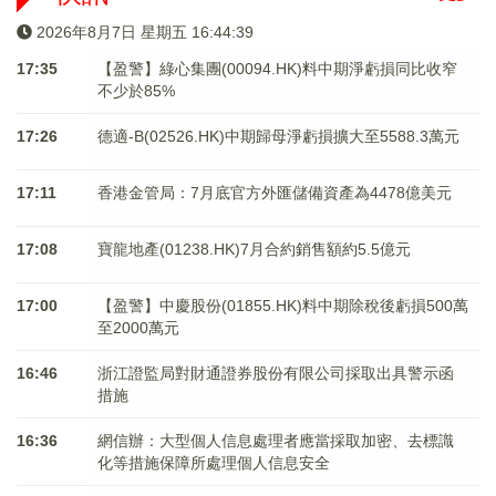
2026年8月7日 星期五 16:44:40
17:35
【盈警】綠心集團(00094.HK)料中期淨虧損同比收窄
不少於85%
17:26
德適-B(02526.HK)中期歸母淨虧損擴大至5588.3萬元
17:11
香港金管局：7月底官方外匯儲備資產為4478億美元
17:08
寶龍地產(01238.HK)7月合約銷售額約5.5億元
17:00
【盈警】中慶股份(01855.HK)料中期除稅後虧損500萬
至2000萬元
16:46
浙江證監局對財通證券股份有限公司採取出具警示函
措施
16:36
網信辦：大型個人信息處理者應當採取加密、去標識
化等措施保障所處理個人信息安全