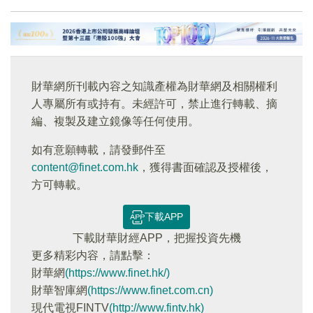
財華網所刊載內容之知識產權為財華網及相關權利
人專屬所有或持有。未經許可，禁止進行轉載、摘
編、複製及建立鏡像等任何使用。
如有意願轉載，請發郵件至
content@finet.com.hk
，獲得書面確認及授權後，
方可轉載。
下載APP
下載財華財經APP，把握投資先機
更多精彩内容，請點擊：
財華網
(https://www.finet.hk/)
財華智庫網
(https://www.finet.com.cn)
現代電視FINTV
(http://www.fintv.hk)