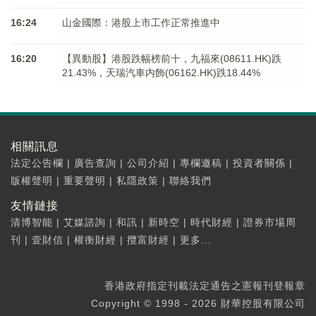
16:24
山金國際：港股上市工作正常推進中
16:20
【異動股】港股跌幅榜前十，九福來(08611.HK)跌
21.43%，天瑞汽車内飾(06162.HK)跌18.44%
相關訊息
法定公告欄
|
廣告查詢
|
公司介紹
|
專欄邀稿
|
投資者關係
|
版權聲明
|
重要聲明
|
私隱政策
|
聯絡我們
友情鏈接
清博智能
|
艾媒諮詢
|
和訊
|
新時空
|
時代財經
|
證券市場周
刊
|
壹財信
|
權衡財經
|
攬富財經
|
更多...
香港政府指定刊載法定通告之憲報刊登報章
Copyright © 1998 - 2026 財華控股有限公司