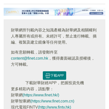
財華網所刊載內容之知識產權為財華網及相關權利
人專屬所有或持有。未經許可，禁止進行轉載、摘
編、複製及建立鏡像等任何使用。
如有意願轉載，請發郵件至
content@finet.com.hk
，獲得書面確認及授權後，
方可轉載。
下載APP
下載財華財經APP，把握投資先機
更多精彩内容，請點擊：
財華網
(https://www.finet.hk/)
財華智庫網
(https://www.finet.com.cn)
現代電視FINTV
(http://www.fintv.hk)