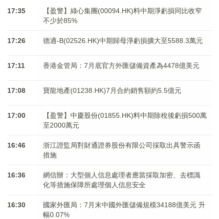
17:35
【盈警】綠心集團(00094.HK)料中期淨虧損同比收窄
不少於85%
17:26
德適-B(02526.HK)中期歸母淨虧損擴大至5588.3萬元
17:11
香港金管局：7月底官方外匯儲備資產為4478億美元
17:08
寶龍地產(01238.HK)7月合約銷售額約5.5億元
17:00
【盈警】中慶股份(01855.HK)料中期除稅後虧損500萬
至2000萬元
16:46
浙江證監局對財通證券股份有限公司採取出具警示函
措施
16:36
網信辦：大型個人信息處理者應當採取加密、去標識
化等措施保障所處理個人信息安全
16:30
國家外匯局：7月末中國外匯儲備規模34188億美元 升
幅0.07%