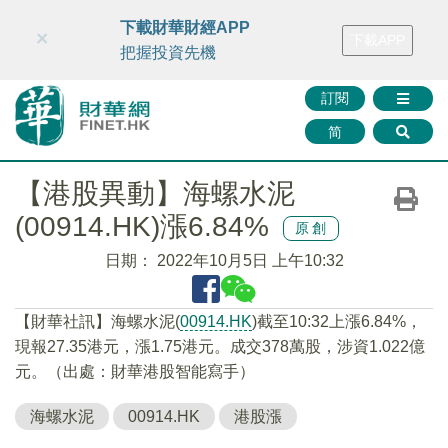
財華智庫網
FINTV
FINMETA
財華證券
媒體矩陣
下載財華財經APP
×
下載APP
智庫沙龍
聯絡我們
把握投資先機
訂閱
简
【港股異動】海螺水泥
(00914.HK)漲6.84%
原創
日期：
2022年10月5日 上午10:32
【財華社訊】海螺水泥(
00914.HK
)截至10:32上漲6.84%，
現報27.35港元，漲1.75港元。成交378萬股，涉資1.022億
元。（出處：財華港股智能寫手）
海螺水泥
00914.HK
港股漲