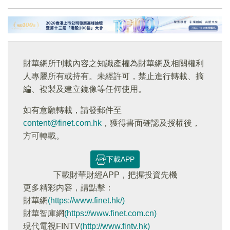
財華網所刊載內容之知識產權為財華網及相關權利
人專屬所有或持有。未經許可，禁止進行轉載、摘
編、複製及建立鏡像等任何使用。
如有意願轉載，請發郵件至
content@finet.com.hk
，獲得書面確認及授權後，
方可轉載。
下載APP
下載財華財經APP，把握投資先機
更多精彩内容，請點擊：
財華網
(https://www.finet.hk/)
財華智庫網
(https://www.finet.com.cn)
現代電視FINTV
(http://www.fintv.hk)