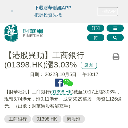
財華智庫網
FINTV
FINMETA
財華證券
媒體矩陣
下載財華財經APP
×
下載APP
智庫沙龍
聯絡我們
把握投資先機
訂閱
简
【港股異動】工商銀行
(01398.HK)漲3.03%
原創
日期：
2022年10月5日 上午10:17
【財華社訊】工商銀行(
01398.HK
)截至10:17上漲3.03%，
現報3.74港元，漲0.11港元。成交3029萬股，涉資1.126億
元。（出處：財華港股智能寫手）
工商銀行
01398.HK
港股漲