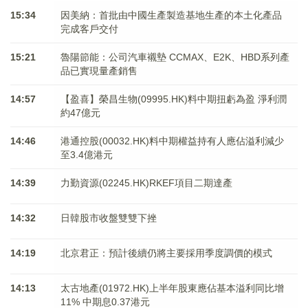
15:34
因美納：首批由中國生產製造基地生產的本土化產品
完成客戶交付
15:21
魯陽節能：公司汽車襯墊 CCMAX、E2K、HBD系列產
品已實現量產銷售
14:57
【盈喜】榮昌生物(09995.HK)料中期扭虧為盈 淨利潤
約47億元
14:46
港通控股(00032.HK)料中期權益持有人應佔溢利減少
至3.4億港元
14:39
力勤資源(02245.HK)RKEF項目二期達產
14:32
日韓股市收盤雙雙下挫
14:19
北京君正：預計後續仍將主要採用季度調價的模式
14:13
太古地產(01972.HK)上半年股東應佔基本溢利同比增
11% 中期息0.37港元