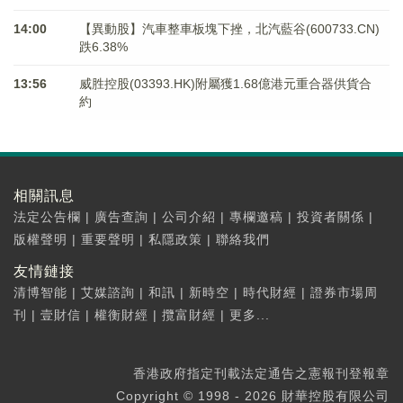
14:00
【異動股】汽車整車板塊下挫，北汽藍谷(600733.CN)
跌6.38%
13:56
威胜控股(03393.HK)附屬獲1.68億港元重合器供貨合
約
相關訊息
法定公告欄
|
廣告查詢
|
公司介紹
|
專欄邀稿
|
投資者關係
|
版權聲明
|
重要聲明
|
私隱政策
|
聯絡我們
友情鏈接
清博智能
|
艾媒諮詢
|
和訊
|
新時空
|
時代財經
|
證券市場周
刊
|
壹財信
|
權衡財經
|
攬富財經
|
更多...
香港政府指定刊載法定通告之憲報刊登報章
Copyright © 1998 - 2026 財華控股有限公司