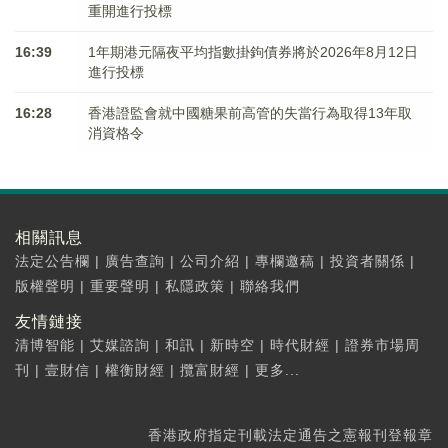
重開進行投標
16:39
1年期港元隔夜平均指數掛鉤債券將於2026年8月12日
進行投標
16:28
香港證監會就中國糖果前高管的失當行為取得13年取
消資格令
相關訊息
法定公告欄
|
廣告查詢
|
公司介紹
|
專欄邀稿
|
投資者關係
|
版權聲明
|
重要聲明
|
私隱政策
|
聯絡我們
友情鏈接
清博智能
|
艾媒諮詢
|
和訊
|
新時空
|
時代財經
|
證券市場周
刊
|
壹財信
|
權衡財經
|
攬富財經
|
更多...
香港政府指定刊載法定通告之憲報刊登報章