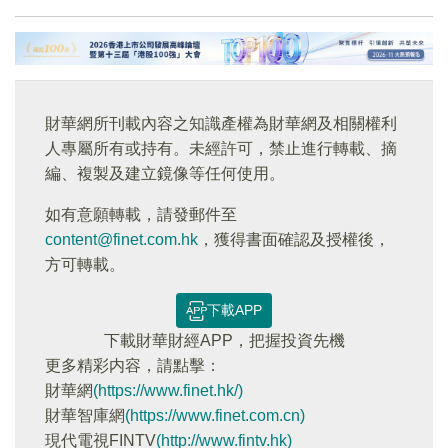
財華網所刊載內容之知識產權為財華網及相關權利
人專屬所有或持有。未經許可，禁止進行轉載、摘
編、複製及建立鏡像等任何使用。
如有意願轉載，請發郵件至
content@finet.com.hk
，獲得書面確認及授權後，
方可轉載。
下載APP
下載財華財經APP，把握投資先機
更多精彩内容，請點擊：
財華網
(https://www.finet.hk/)
財華智庫網
(https://www.finet.com.cn)
現代電視FINTV
(http://www.fintv.hk)