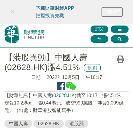
財華智庫網
FINTV
FINMETA
財華證券
媒體矩陣
下載財華財經APP
×
下載APP
智庫沙龍
聯絡我們
把握投資先機
訂閱
简
【港股異動】中國人壽
(02628.HK)漲4.51%
原創
日期：
2022年10月5日 上午10:17
【財華社訊】中國人壽(
02628.HK
)截至10:17上漲4.51%，
現報10.2港元，漲0.44港元。成交999萬股，涉資1.009億
元。（出處：財華港股智能寫手）
中國人壽
02628.HK
港股漲