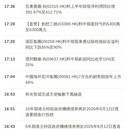
17:36
百奧賽圖-B(02315.HK)料上半年歸母淨利潤同比增
391.87%至412.71%
17:28
【盈警】創想三維(03388.HK)料中期盈转亏約5300萬
至6300萬元
17:20
湯臣集團(00258.HK)料中期股東應佔除稅後綜合溢利
同比下跌85%至90%
17:13
禮邦醫藥-B(09637.HK)料中期虧損同比收窄15%至
25%
17:04
中國海外宏洋集團(00081.HK)7月合約銷售額按年上升
44%
16:53
和光智成完成天使輪數千萬融資
16:51
10年期港元特區政府機構債券將於2026年8月12日透
過重開進行投標
16:43
5年期港元特區政府機構債券將於2026年8月12日透過