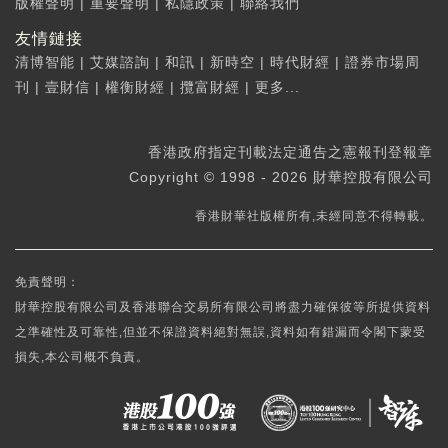
版權聲明
|
重要聲明
|
私隱政策
|
聯絡我們
友情鏈接
清博智能
|
艾媒諮詢
|
和訊
|
新時空
|
時代財經
|
證券市場周
刊
|
壹財信
|
權衡財經
|
攬富財經
|
更多...
香港政府指定刊載法定通告之憲報刊登報章
Copyright © 1998 - 2026 財華控股有限公司
香港財華社版權所有,未經同意不得轉載。
免責聲明：
財華控股有限公司及香港聯合交易所有限公司將盡力確保彼等所提供資料
之準確性及可靠性,但並不保證資料絕對無誤,資料如有錯漏而令閣下蒙受
損失,本公司概不負責。