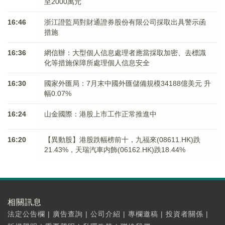
至2000萬元
16:46
浙江證監局對財通證券股份有限公司採取出具警示函
措施
16:36
網信辦：大型個人信息處理者應當採取加密、去標識
化等措施保障所處理個人信息安全
16:30
國家外匯局：7月末中國外匯儲備規模34188億美元 升
幅0.07%
16:24
山金國際：港股上市工作正常推進中
16:20
【異動股】港股跌幅榜前十，九福來(08611.HK)跌
21.43%，天瑞汽車内飾(06162.HK)跌18.44%
相關訊息
法定公告欄
|
廣告查詢
|
公司介紹
|
專欄邀稿
|
投資者關係
|