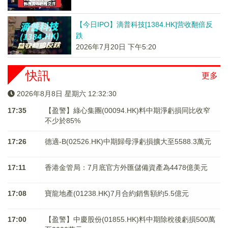
【今日IPO】滴普科技[1384.HK]营收翻倍反
跌
2026年7月20日 下午5:20
快訊
更多
2026年8月8日 星期六 12:32:30
17:35
【盈警】綠心集團(00094.HK)料中期淨虧損同比收窄
不少於85%
17:26
德適-B(02526.HK)中期歸母淨虧損擴大至5588.3萬元
17:11
香港金管局：7月底官方外匯儲備資產為4478億美元
17:08
寶龍地產(01238.HK)7月合約銷售額約5.5億元
17:00
【盈警】中慶股份(01855.HK)料中期除稅後虧損500萬