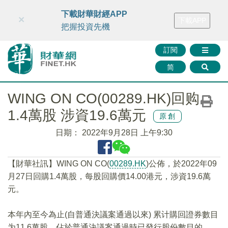
財華智庫網
FINTV
FINMETA
財華證券
媒體矩陣
下載財華財經APP
×
下載APP
智庫沙龍
聯絡我們
把握投資先機
訂閱
简
WING ON CO(00289.HK)回购
1.4萬股 涉資19.6萬元
原創
日期：
2022年9月28日 上午9:30
【財華社訊】WING ON CO(
00289.HK
)公佈，於2022年09
月27日回購1.4萬股，每股回購價14.00港元，涉資19.6萬
元。
本年內至今為止(自普通決議案通過以來) 累计購回證券數目
为11.6萬股，佔於普通決議案通過時已發行股份數目的