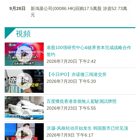
9月28日
新鴻基公司(00086.HK)回购17.5萬股 涉資52.73萬
元
視頻
港股100强研究中心&链界资本完成战略合作
签约
2026年7月20日 下午2:42
【今日IPO】亦诺微三闯港交所
2026年7月20日 下午5:20
百度獲批香港首個無人駕駛測試牌照
2026年7月23日 下午5:55
洪灏-风格轮动开始发生 韩国股市已经见顶
2026年7月9日 下午6:17