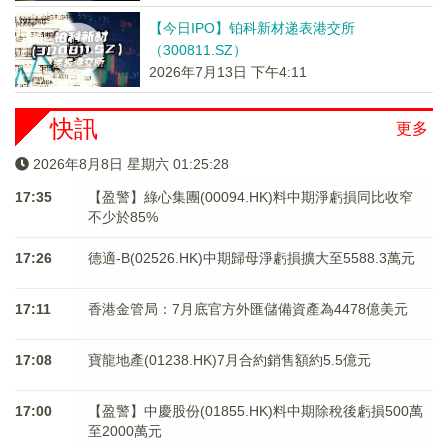
【今日IPO】铂科新材递表港交所
（300811.SZ）
2026年7月13日 下午4:11
快訊
更多
2026年8月8日 星期六 01:25:29
17:35
【盈警】綠心集團(00094.HK)料中期淨虧損同比收窄
不少於85%
17:26
德適-B(02526.HK)中期歸母淨虧損擴大至5588.3萬元
17:11
香港金管局：7月底官方外匯儲備資產為4478億美元
17:08
寶龍地產(01238.HK)7月合約銷售額約5.5億元
17:00
【盈警】中慶股份(01855.HK)料中期除稅後虧損500萬
至2000萬元