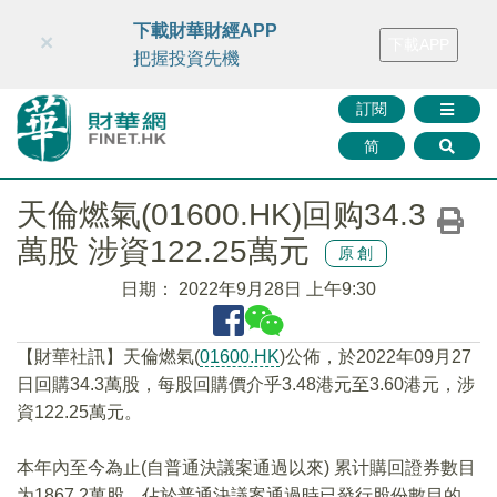
財華智庫網
FINTV
FINMETA
財華證券
媒體矩陣
下載財華財經APP
×
下載APP
智庫沙龍
聯絡我們
把握投資先機
訂閱
简
天倫燃氣(01600.HK)回购34.3
萬股 涉資122.25萬元
原創
日期：
2022年9月28日 上午9:30
【財華社訊】天倫燃氣(
01600.HK
)公佈，於2022年09月27
日回購34.3萬股，每股回購價介乎3.48港元至3.60港元，涉
資122.25萬元。
本年內至今為止(自普通決議案通過以來) 累计購回證券數目
为1867.2萬股，佔於普通決議案通過時已發行股份數目的