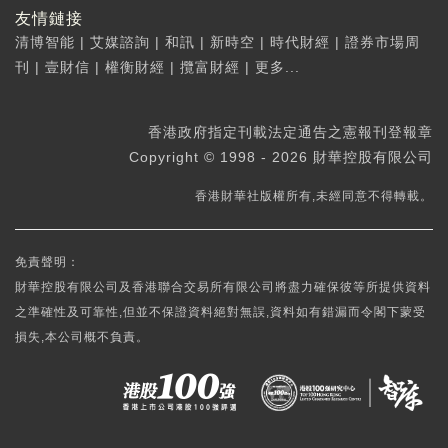
友情鏈接
清博智能
|
艾媒諮詢
|
和訊
|
新時空
|
時代財經
|
證券市場周
刊
|
壹財信
|
權衡財經
|
攬富財經
|
更多...
香港政府指定刊載法定通告之憲報刊登報章
Copyright © 1998 - 2026 財華控股有限公司
香港財華社版權所有,未經同意不得轉載。
免責聲明：
財華控股有限公司及香港聯合交易所有限公司將盡力確保彼等所提供資料
之準確性及可靠性,但並不保證資料絕對無誤,資料如有錯漏而令閣下蒙受
損失,本公司概不負責。