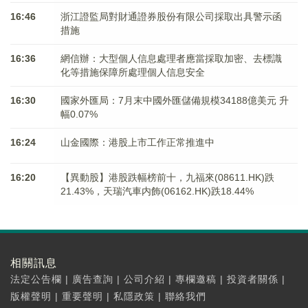
16:46
浙江證監局對財通證券股份有限公司採取出具警示函
措施
16:36
網信辦：大型個人信息處理者應當採取加密、去標識
化等措施保障所處理個人信息安全
16:30
國家外匯局：7月末中國外匯儲備規模34188億美元 升
幅0.07%
16:24
山金國際：港股上市工作正常推進中
16:20
【異動股】港股跌幅榜前十，九福來(08611.HK)跌
21.43%，天瑞汽車内飾(06162.HK)跌18.44%
相關訊息
法定公告欄
|
廣告查詢
|
公司介紹
|
專欄邀稿
|
投資者關係
|
版權聲明
|
重要聲明
|
私隱政策
|
聯絡我們