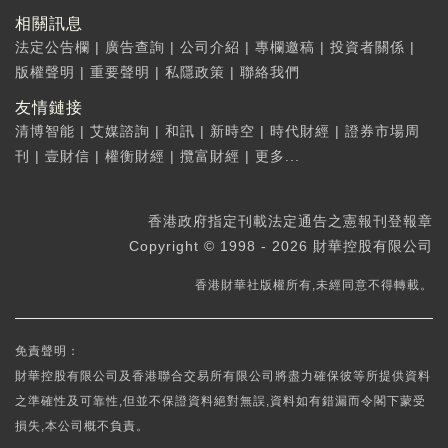
相關訊息
法定公告欄
|
廣告查詢
|
公司介紹
|
專欄邀稿
|
投資者關係
|
版權聲明
|
重要聲明
|
私隱政策
|
聯絡我們
友情鏈接
清博智能
|
艾媒諮詢
|
和訊
|
新時空
|
時代財經
|
證券市場周
刊
|
壹財信
|
權衡財經
|
攬富財經
|
更多...
香港政府指定刊載法定通告之憲報刊登報章
Copyright © 1998 - 2026 財華控股有限公司
香港財華社版權所有,未經同意不得轉載。
免責聲明：
財華控股有限公司及香港聯合交易所有限公司將盡力確保彼等所提供資料
之準確性及可靠性,但並不保證資料絕對無誤,資料如有錯漏而令閣下蒙受
損失,本公司概不負責。