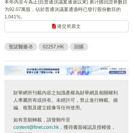
本年內至今為止(自普通決議案通過以來) 累计購回證券數目
为92.07萬股，佔於普通決議案通過時已發行股份數目的
1.041%。
港交所原文
聖諾醫藥-B
02257.HK
回購
財華網所刊載內容之知識產權為財華網及相關權利
人專屬所有或持有。未經許可，禁止進行轉載、摘
編、複製及建立鏡像等任何使用。
如有意願轉載，請發郵件至
content@finet.com.hk
，獲得書面確認及授權後，