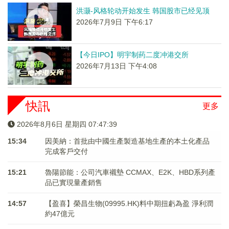
洪灏-风格轮动开始发生 韩国股市已经见顶
2026年7月9日 下午6:17
【今日IPO】明宇制药二度冲港交所
2026年7月13日 下午4:08
快訊
更多
2026年8月6日 星期四 07:47:39
15:34
因美納：首批由中國生產製造基地生產的本土化產品
完成客戶交付
15:21
魯陽節能：公司汽車襯墊 CCMAX、E2K、HBD系列產
品已實現量產銷售
14:57
【盈喜】榮昌生物(09995.HK)料中期扭虧為盈 淨利潤
約47億元