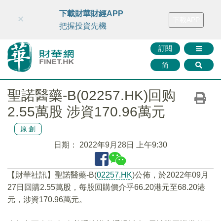
財華智庫網
FINTV
FINMETA
財華證券
媒體矩陣
下載財華財經APP
×
下載APP
智庫沙龍
聯絡我們
把握投資先機
訂閱
简
聖諾醫藥-B(02257.HK)回购
2.55萬股 涉資170.96萬元
原創
日期：
2022年9月28日 上午9:30
【財華社訊】聖諾醫藥-B(
02257.HK
)公佈，於2022年09月
27日回購2.55萬股，每股回購價介乎66.20港元至68.20港
元，涉資170.96萬元。