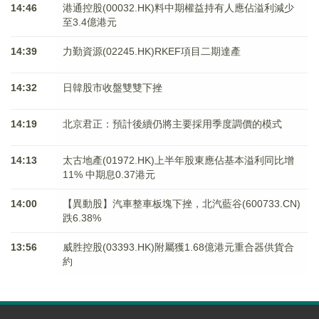
14:46
港通控股(00032.HK)料中期權益持有人應佔溢利減少
至3.4億港元
14:39
力勤資源(02245.HK)RKEF項目二期達產
14:32
日韓股市收盤雙雙下挫
14:19
北京君正：預計後續仍將主要採用季度調價的模式
14:13
太古地產(01972.HK)上半年股東應佔基本溢利同比增
11% 中期息0.37港元
14:00
【異動股】汽車整車板塊下挫，北汽藍谷(600733.CN)
跌6.38%
13:56
威胜控股(03393.HK)附屬獲1.68億港元重合器供貨合
約