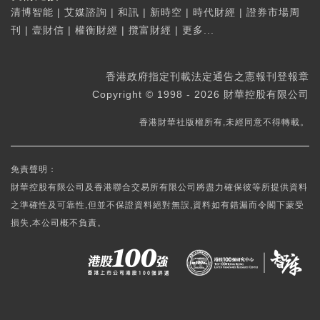
清博智能
|
艾媒諮詢
|
和訊
|
新時空
|
時代財經
|
證券市場周
刊
|
壹財信
|
權衡財經
|
攬富財經
|
更多...
香港政府指定刊載法定通告之憲報刊登報章
Copyright © 1998 - 2026 財華控股有限公司
香港財華社版權所有,未經同意不得轉載。
免責聲明：
財華控股有限公司及香港聯合交易所有限公司將盡力確保彼等所提供資料
之準確性及可靠性,但並不保證資料絕對無誤,資料如有錯漏而令閣下蒙受
損失,本公司概不負責。