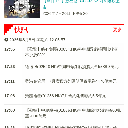
【今日IPO】新易盛[300502.SZ]冲刺港股上
市
2026年7月20日 下午5:20
快訊
更多
2026年8月8日 星期六 12:05:57
17:35
【盈警】綠心集團(00094.HK)料中期淨虧損同比收窄
不少於85%
17:26
德適-B(02526.HK)中期歸母淨虧損擴大至5588.3萬元
17:11
香港金管局：7月底官方外匯儲備資產為4478億美元
17:08
寶龍地產(01238.HK)7月合約銷售額約5.5億元
17:00
【盈警】中慶股份(01855.HK)料中期除稅後虧損500萬
至2000萬元
16:46
浙江證監局對財通證券股份有限公司採取出具警示函