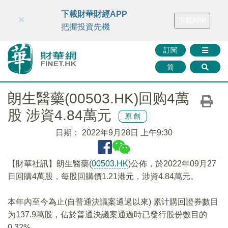
財華智庫網
FINTV
FINMETA
財華證券
媒體矩陣
下載財華財經APP
×
下載APP
智庫沙龍
聯絡我們
把握投資先機
訂閱
简
朗生醫藥(00503.HK)回购4萬
股 涉資4.84萬元
原創
日期：
2022年9月28日 上午9:30
【財華社訊】朗生醫藥(
00503.HK
)公佈，於2022年09月27
日回購4萬股，每股回購價1.21港元，涉資4.84萬元。
本年內至今為止(自普通決議案通過以來) 累计購回證券數目
为137.9萬股，佔於普通決議案通過時已發行股份數目的
0.32%。