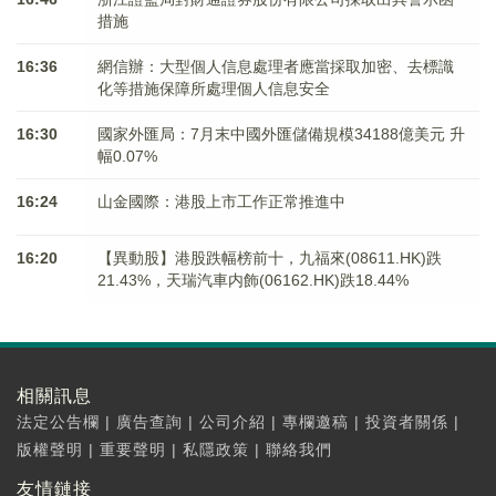
措施
16:36
網信辦：大型個人信息處理者應當採取加密、去標識
化等措施保障所處理個人信息安全
16:30
國家外匯局：7月末中國外匯儲備規模34188億美元 升
幅0.07%
16:24
山金國際：港股上市工作正常推進中
16:20
【異動股】港股跌幅榜前十，九福來(08611.HK)跌
21.43%，天瑞汽車内飾(06162.HK)跌18.44%
相關訊息
法定公告欄
|
廣告查詢
|
公司介紹
|
專欄邀稿
|
投資者關係
|
版權聲明
|
重要聲明
|
私隱政策
|
聯絡我們
友情鏈接