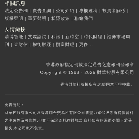
相關訊息
法定公告欄
|
廣告查詢
|
公司介紹
|
專欄邀稿
|
投資者關係
|
版權聲明
|
重要聲明
|
私隱政策
|
聯絡我們
友情鏈接
清博智能
|
艾媒諮詢
|
和訊
|
新時空
|
時代財經
|
證券市場周
刊
|
壹財信
|
權衡財經
|
攬富財經
|
更多...
香港政府指定刊載法定通告之憲報刊登報章
Copyright © 1998 - 2026 財華控股有限公司
香港財華社版權所有,未經同意不得轉載。
免責聲明：
財華控股有限公司及香港聯合交易所有限公司將盡力確保彼等所提供資料
之準確性及可靠性,但並不保證資料絕對無誤,資料如有錯漏而令閣下蒙受
損失,本公司概不負責。