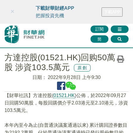
財華智庫網
FINTV
FINMETA
財華證券
媒體矩陣
下載財華財經APP
×
下載APP
智庫沙龍
聯絡我們
把握投資先機
訂閱
简
方達控股(01521.HK)回购50萬
股 涉資103.5萬元
原創
日期：
2022年9月28日 上午9:30
【財華社訊】方達控股(
01521.HK
)公佈，於2022年09月27
日回購50萬股，每股回購價介乎2.03港元至2.10港元，涉資
103.5萬元。
本年內至今為止(自普通決議案通過以來) 累计購回證券數目
为2192.2萬股，佔於普通決議案通過時已發行股份數目的