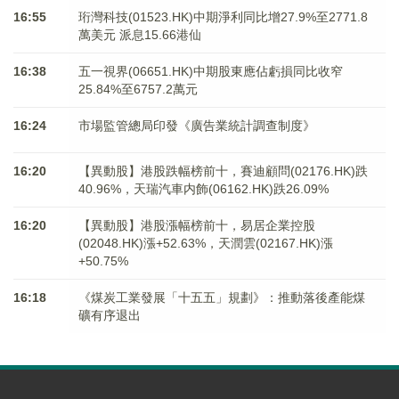
16:55
珩灣科技(01523.HK)中期淨利同比增27.9%至2771.8
萬美元 派息15.66港仙
16:38
五一視界(06651.HK)中期股東應佔虧損同比收窄
25.84%至6757.2萬元
16:24
市場監管總局印發《廣告業統計調查制度》
16:20
【異動股】港股跌幅榜前十，賽迪顧問(02176.HK)跌
40.96%，天瑞汽車内飾(06162.HK)跌26.09%
16:20
【異動股】港股漲幅榜前十，易居企業控股
(02048.HK)漲+52.63%，天潤雲(02167.HK)漲
+50.75%
16:18
《煤炭工業發展「十五五」規劃》：推動落後產能煤
礦有序退出