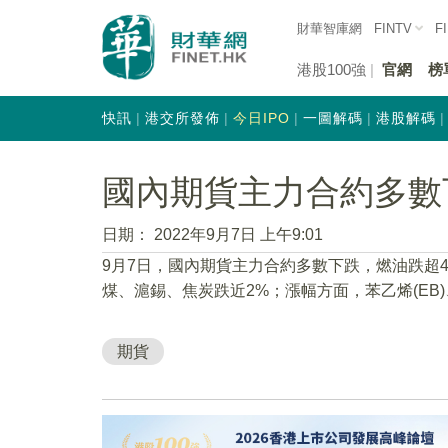
財華智庫網
FINTV
F
港股100強
官網
榜
快訊
港交所發佈
今日IPO
一圖解碼
港股解碼
國內期貨主力合約多數
日期：
2022年9月7日 上午9:01
9月7日，國內期貨主力合約多數下跌，燃油跌超4%
煤、滬錫、焦炭跌近2%；漲幅方面，苯乙烯(EB
期貨