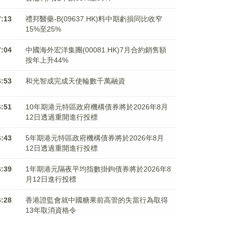
7:13
禮邦醫藥-B(09637.HK)料中期虧損同比收窄
15%至25%
7:04
中國海外宏洋集團(00081.HK)7月合約銷售額
按年上升44%
6:53
和光智成完成天使輪數千萬融資
6:51
10年期港元特區政府機構債券將於2026年8月
12日透過重開進行投標
6:43
5年期港元特區政府機構債券將於2026年8月
12日透過重開進行投標
6:39
1年期港元隔夜平均指數掛鉤債券將於2026年8
月12日進行投標
6:28
香港證監會就中國糖果前高管的失當行為取得
13年取消資格令