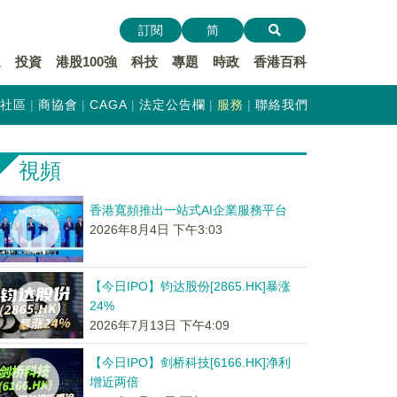
訂閱
简
遞
投資
港股100強
科技
專題
時政
香港百科
社區
商協會
CAGA
法定公告欄
服務
聯絡我們
視頻
香港寬頻推出一站式AI企業服務平台
2026年8月4日 下午3:03
【今日IPO】钧达股份[2865.HK]暴涨
24%
2026年7月13日 下午4:09
【今日IPO】剑桥科技[6166.HK]净利
增近两倍