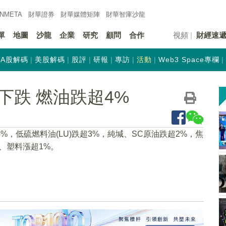
INMETA
財華證券
財華
媒體矩陣
財華
智庫沙龍
單
地圖
沙龍
企業
研究
顧問
合作
視頻
財經速
A股解碼
美股解碼
股評
研報
專訪
活動
Web3 Space專欄
下跌 燃油跌超4%
，低硫燃料油(LU)跌超3%，純堿、SC原油跌超2%，焦
)、塑料漲超1%。