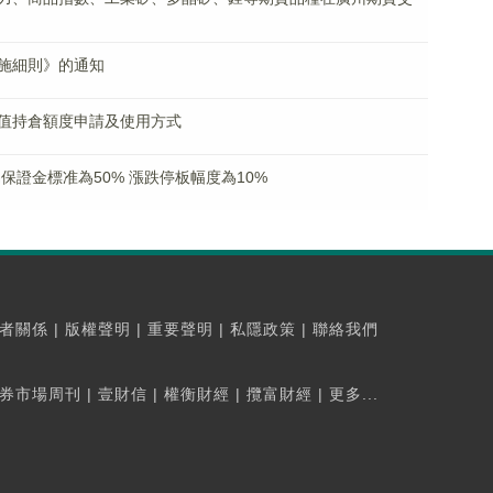
施細則》的通知
值持倉額度申請及使用方式
保證金標准為50% 漲跌停板幅度為10%
者關係
|
版權聲明
|
重要聲明
|
私隱政策
|
聯絡我們
券市場周刊
|
壹財信
|
權衡財經
|
攬富財經
|
更多...