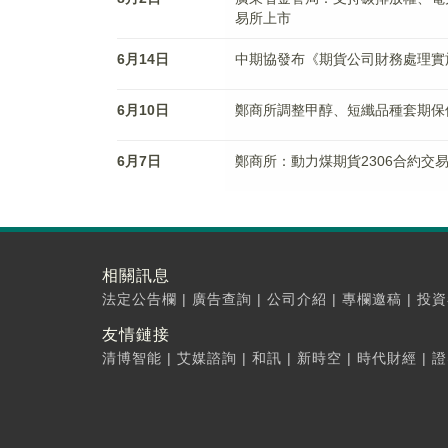
易所上市
6月14日
中期協發布《期貨公司財務處理實
6月10日
鄭商所調整甲醇、短纖品種套期保
6月7日
鄭商所：動力煤期貨2306合約交易
相關訊息
法定公告欄
|
廣告查詢
|
公司介紹
|
專欄邀稿
|
投資
友情鏈接
清博智能
|
艾媒諮詢
|
和訊
|
新時空
|
時代財經
|
證