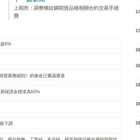
上期所：調整螺紋鋼期貨品種相關合約交易手續
1
費
1
超6%
1
1
期貨業務細則》的修改已審議通過
1
交易保證金標准為50%
1
1
價格下調
力、商品指數、工業矽、多晶矽、鋰等期貨品種在廣州期貨交