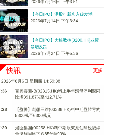
2026年7月16日 下午3:51
【今日IPO】港股打新步入破发潮
2026年7月14日 下午3:34
【今日IPO】大族数控[3200.HK]业绩
暴增反跌
2026年7月24日 下午5:36
快訊
更多
2026年8月6日 星期四 14:59:38
7:36
百奧賽圖-B(02315.HK)料上半年歸母淨利潤同
比增391.87%至412.71%
7:28
【盈警】創想三維(03388.HK)料中期盈转亏約
5300萬至6300萬元
7:20
湯臣集團(00258.HK)料中期股東應佔除稅後綜
合溢利同比下跌85%至90%