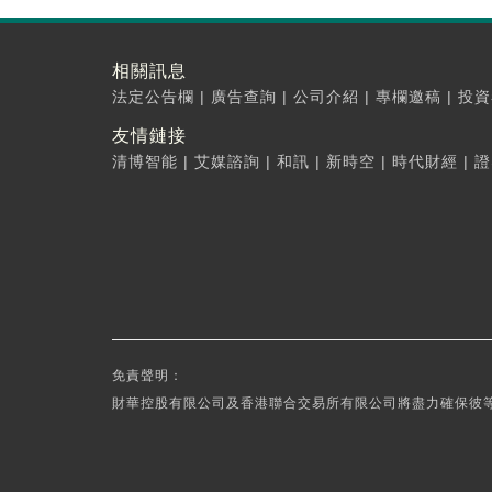
相關訊息
法定公告欄
|
廣告查詢
|
公司介紹
|
專欄邀稿
|
投資
友情鏈接
清博智能
|
艾媒諮詢
|
和訊
|
新時空
|
時代財經
|
證
免責聲明：
財華控股有限公司及香港聯合交易所有限公司將盡力確保彼等