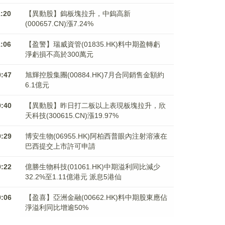
1:20
【異動股】鎢板塊拉升，中鎢高新
(000657.CN)漲7.24%
1:06
【盈警】瑞威資管(01835.HK)料中期盈轉虧
淨虧損不高於300萬元
0:47
旭輝控股集團(00884.HK)7月合同銷售金額約
6.1億元
0:40
【異動股】昨日打二板以上表現板塊拉升，欣
天科技(300615.CN)漲19.97%
0:29
博安生物(06955.HK)阿柏西普眼內注射溶液在
巴西提交上市許可申請
0:22
億勝生物科技(01061.HK)中期溢利同比減少
32.2%至1.11億港元 派息5港仙
0:06
【盈喜】亞洲金融(00662.HK)料中期股東應佔
淨溢利同比增逾50%