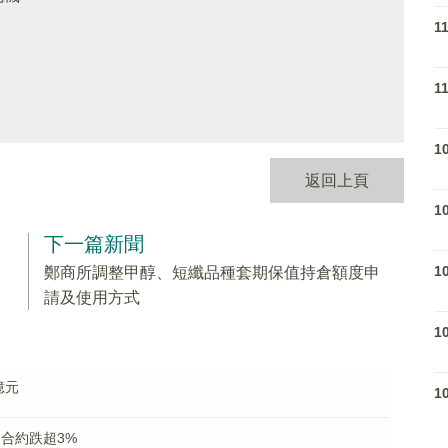
1
1
1
返回上頁
1
下一篇新聞
1
鄭商所調整甲醇、短纖品種套期保值持倉額度申
請及使用方式
1
億元
1
合約跌超3%