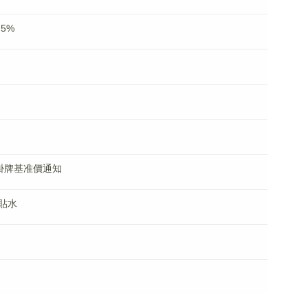
5%
約掛牌基准價通知
貼水