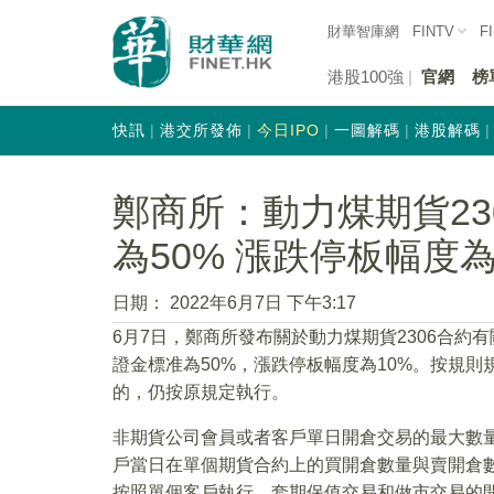
財華智庫網
FINTV
F
港股100強
官網
榜
快訊
港交所發佈
今日IPO
一圖解碼
港股解碼
鄭商所：動力煤期貨23
為50% 漲跌停板幅度為
日期：
2022年6月7日 下午3:17
6月7日，鄭商所發布關於動力煤期貨2306合約
證金標准為50%，漲跌停板幅度為10%。按規
的，仍按原規定執行。
非期貨公司會員或者客戶單日開倉交易的最大數量
戶當日在單個期貨合約上的買開倉數量與賣開倉
按照單個客戶執行。套期保值交易和做市交易的