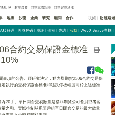
INMETA
財華證券
財華
媒體矩陣
財華
智庫沙龍
單
地圖
沙龍
企業
研究
顧問
合作
視頻
財經速
A股解碼
美股解碼
股評
研報
專訪
活動
Web3 Space專欄
06合約交易保證金標准
10%
有關事項的公告。經研究決定，動力煤期貨2306合約交易保
則規定執行的交易保證金標准和漲跌停板幅度高於上述標准
為20手。單日開倉交易數量是指非期貨公司會員或者客
數量之和。實際控制關系賬戶組單日開倉交易的最大數量
開倉數量不受交易限額限制。