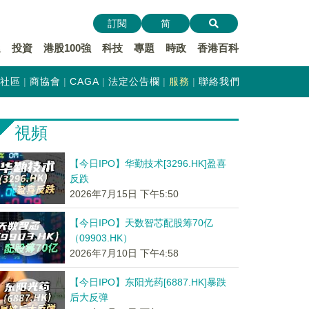
訂閱
简
遞
投資
港股100強
科技
專題
時政
香港百科
社區
商協會
CAGA
法定公告欄
服務
聯絡我們
視頻
【今日IPO】华勤技术[3296.HK]盈喜
反跌
2026年7月15日 下午5:50
【今日IPO】天数智芯配股筹70亿
（09903.HK）
2026年7月10日 下午4:58
【今日IPO】东阳光药[6887.HK]暴跌
后大反弹