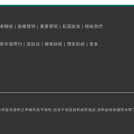
者關係
|
版權聲明
|
重要聲明
|
私隱政策
|
聯絡我們
券市場周刊
|
壹財信
|
權衡財經
|
攬富財經
|
更多...
所提供資料之準確性及可靠性,但並不保證資料絕對無誤,資料如有錯漏而令閣