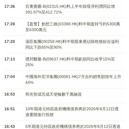
17:36
百奧賽圖-B(02315.HK)料上半年歸母淨利潤同比增
391.87%至412.71%
17:28
【盈警】創想三維(03388.HK)料中期盈转亏約5300萬
至6300萬元
17:20
湯臣集團(00258.HK)料中期股東應佔除稅後綜合溢利
同比下跌85%至90%
17:13
禮邦醫藥-B(09637.HK)料中期虧損同比收窄15%至
25%
17:04
中國海外宏洋集團(00081.HK)7月合約銷售額按年上升
44%
16:53
和光智成完成天使輪數千萬融資
16:51
10年期港元特區政府機構債券將於2026年8月12日透
過重開進行投標
16:43
5年期港元特區政府機構債券將於2026年8月12日透過