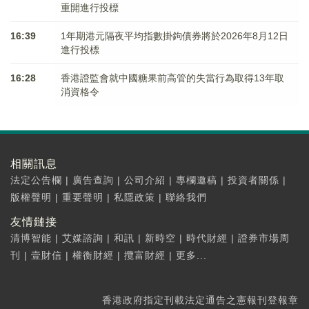
重開進行投標
16:39
1年期港元隔夜平均指數掛鉤債券將於2026年8月12日
進行投標
16:28
香港證監會就中國糖果前高管的失當行為取得13年取
消資格令
相關訊息
法定公告欄
|
廣告查詢
|
公司介紹
|
專欄邀稿
|
投資者關係
|
版權聲明
|
重要聲明
|
私隱政策
|
聯絡我們
友情鏈接
清博智能
|
艾媒諮詢
|
和訊
|
新時空
|
時代財經
|
證券市場周
刊
|
壹財信
|
權衡財經
|
攬富財經
|
更多...
香港政府指定刊載法定通告之憲報刊登報章