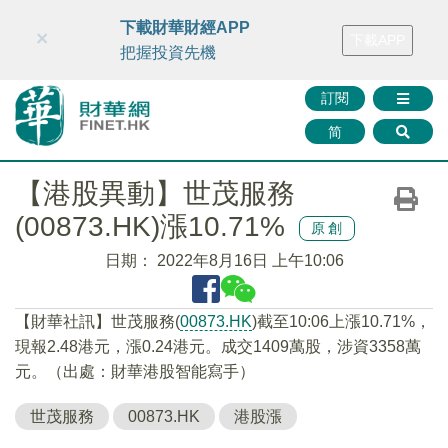
財華智庫網
FINTV
FINMETA
財華證券
媒體矩陣
下載財華財經APP
×
下載APP
智庫沙龍
聯絡我們
把握投資先機
訂閱
简
【港股異動】世茂服務
(00873.HK)漲10.71%
原創
日期：
2022年8月16日 上午10:06
【財華社訊】世茂服務(
00873.HK
)截至10:06上漲10.71%，
現報2.48港元，漲0.24港元。成交1409萬股，涉資3358萬
元。（出處：財華港股智能寫手）
世茂服務
00873.HK
港股漲