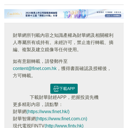
財華網所刊載內容之知識產權為財華網及相關權利
人專屬所有或持有。未經許可，禁止進行轉載、摘
編、複製及建立鏡像等任何使用。
如有意願轉載，請發郵件至
content@finet.com.hk
，獲得書面確認及授權後，
方可轉載。
下載APP
下載財華財經APP，把握投資先機
更多精彩内容，請點擊：
財華網
(https://www.finet.hk/)
財華智庫網
(https://www.finet.com.cn)
現代電視FINTV
(http://www.fintv.hk)