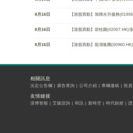
8月16日
【港股異動】旭輝永升服務(01995.H
8月16日
【港股異動】碧桂園(02007.HK)漲9
8月16日
【港股異動】龍湖集團(00960.HK)
相關訊息
法定公告欄
|
廣告查詢
|
公司介紹
|
專欄邀稿
|
投資
友情鏈接
清博智能
|
艾媒諮詢
|
和訊
|
新時空
|
時代財經
|
證