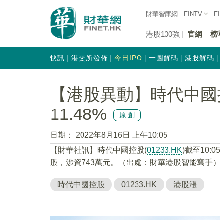
財華智庫網
FINTV
F
港股100強
官網
榜
快訊
港交所發佈
今日IPO
一圖解碼
港股解碼
【港股異動】時代中國控股
11.48%
原創
日期：
2022年8月16日 上午10:05
【財華社訊】時代中國控股(
01233.HK
)截至10:
股，涉資743萬元。（出處：財華港股智能寫手
時代中國控股
01233.HK
港股漲