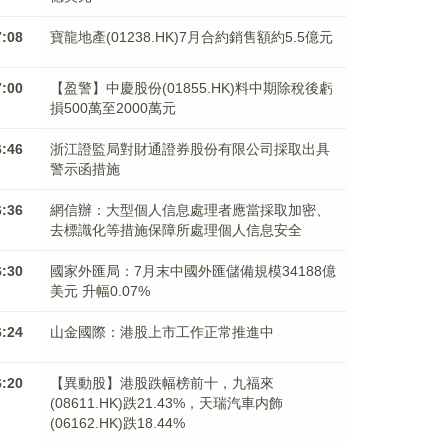
7:08
寶龍地產(01238.HK)7月合約銷售額約5.5億元
7:00
【盈警】中慶股份(01855.HK)料中期除稅後虧
損500萬至2000萬元
6:46
浙江證監局對財通證券股份有限公司採取出具
警示函措施
6:36
網信辦：大型個人信息處理者應當採取加密、
去標識化等措施保障所處理個人信息安全
6:30
國家外匯局：7月末中國外匯儲備規模34188億
美元 升幅0.07%
6:24
山金國際：港股上市工作正常推進中
6:20
【異動股】港股跌幅榜前十，九福來
(08611.HK)跌21.43%，天瑞汽車内飾
(06162.HK)跌18.44%