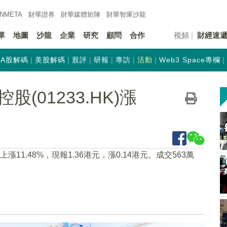
INMETA
財華證券
財華
媒體矩陣
財華
智庫沙龍
單
地圖
沙龍
企業
研究
顧問
合作
視頻
財經速
A股解碼
美股解碼
股評
研報
專訪
活動
Web3 Space專欄
(01233.HK)漲
05上漲11.48%，現報1.36港元，漲0.14港元。成交563萬
）