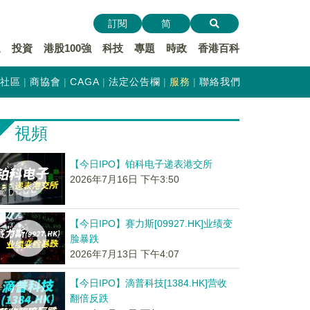
訂閱
简
遞
投資
港股100強
科技
專題
時政
香港百科
社區
商協會
CAGA
法定公告欄
服務
聯絡我們
視頻
【今日IPO】铂科电子递表港交所
2026年7月16日 下午3:50
【今日IPO】赛力斯[09927.HK]业绩变
脸暴跌
2026年7月13日 下午4:07
【今日IPO】滴普科技[1384.HK]营收
翻倍反跌