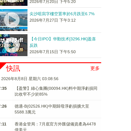
2026年7月20日 下午5:20
尖沙咀寫字樓空置率於6月跌至6.7%
2026年7月27日 下午3:12
【今日IPO】华勤技术[3296.HK]盈喜
反跌
2026年7月15日 下午5:50
快訊
更多
2026年8月8日 星期六 03:08:57
7:35
【盈警】綠心集團(00094.HK)料中期淨虧損同
比收窄不少於85%
7:26
德適-B(02526.HK)中期歸母淨虧損擴大至
5588.3萬元
7:11
香港金管局：7月底官方外匯儲備資產為4478
億美元