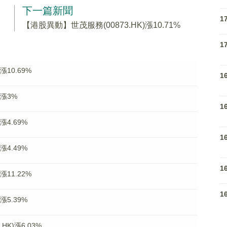
下一篇新聞
1
【港股異動】世茂服務(00873.HK)漲10.71%
1
漲10.69%
1
)漲3%
1
漲4.69%
1
漲4.49%
1
漲11.22%
1
漲5.39%
K)漲6.03%