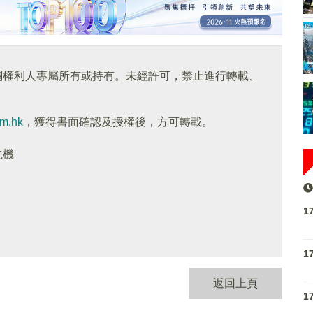
關權利人專屬所有或持有。未經許可，禁止進行轉載、
om.hk
，獲得書面確認及授權後，方可轉載。
先機
1
1
返回上頁
1