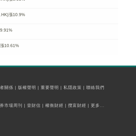
K)漲10.9%
.91%
漲10.61%
者關係
|
版權聲明
|
重要聲明
|
私隱政策
|
聯絡我們
券市場周刊
|
壹財信
|
權衡財經
|
攬富財經
|
更多...