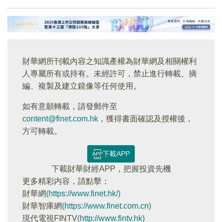
財華網所刊載內容之知識產權為財華網及相關權利
人專屬所有或持有。未經許可，禁止進行轉載、摘
編、複製及建立鏡像等任何使用。
如有意願轉載，請發郵件至
content@finet.com.hk
，獲得書面確認及授權後，
方可轉載。
下載APP
下載財華財經APP，把握投資先機
更多精彩内容，請點擊：
財華網
(https://www.finet.hk/)
財華智庫網
(https://www.finet.com.cn)
現代電視FINTV
(http://www.fintv.hk)