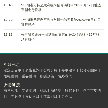
16:43
5年期港元特區政府機構債券將於2026年8月12日透過
重開進行投標
16:39
1年期港元隔夜平均指數掛鉤債券將於2026年8月12日
進行投標
16:28
香港證監會就中國糖果前高管的失當行為取得13年取
消資格令
相關訊息
法定公告欄
|
廣告查詢
|
公司介紹
|
專欄邀稿
|
投資者關係
|
版權聲明
|
重要聲明
|
私隱政策
|
聯絡我們
友情鏈接
清博智能
|
艾媒諮詢
|
和訊
|
新時空
|
時代財經
|
證券市場周
刊
|
壹財信
|
權衡財經
|
攬富財經
|
更多...