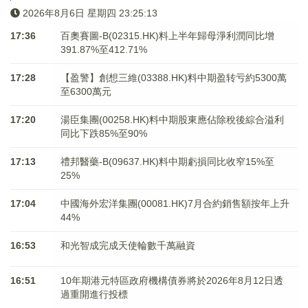
2026年8月6日 星期四 23:25:13
17:36
百奧賽圖-B(02315.HK)料上半年歸母淨利潤同比增
391.87%至412.71%
17:28
【盈警】創想三維(03388.HK)料中期盈转亏約5300萬
至6300萬元
17:20
湯臣集團(00258.HK)料中期股東應佔除稅後綜合溢利
同比下跌85%至90%
17:13
禮邦醫藥-B(09637.HK)料中期虧損同比收窄15%至
25%
17:04
中國海外宏洋集團(00081.HK)7月合約銷售額按年上升
44%
16:53
和光智成完成天使輪數千萬融資
16:51
10年期港元特區政府機構債券將於2026年8月12日透
過重開進行投標