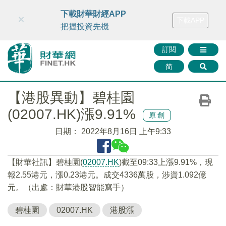
財華智庫網
FINTV
FINMETA
財華證券
媒體矩陣
下載財華財經APP
×
下載APP
智庫沙龍
聯絡我們
把握投資先機
訂閱
简
【港股異動】碧桂園
(02007.HK)漲9.91%
原創
日期：
2022年8月16日 上午9:33
【財華社訊】碧桂園(
02007.HK
)截至09:33上漲9.91%，現
報2.55港元，漲0.23港元。成交4336萬股，涉資1.092億
元。（出處：財華港股智能寫手）
碧桂園
02007.HK
港股漲