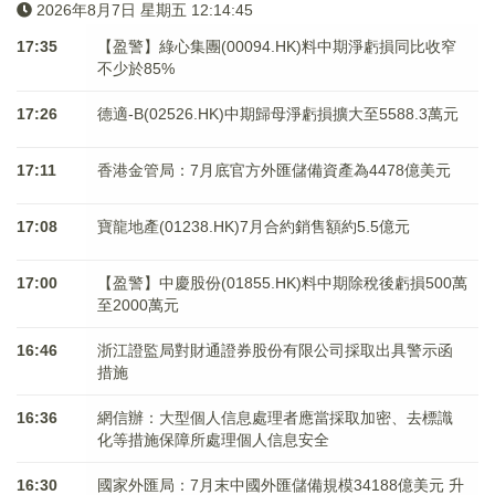
2026年8月7日 星期五 12:14:45
17:35
【盈警】綠心集團(00094.HK)料中期淨虧損同比收窄
不少於85%
17:26
德適-B(02526.HK)中期歸母淨虧損擴大至5588.3萬元
17:11
香港金管局：7月底官方外匯儲備資產為4478億美元
17:08
寶龍地產(01238.HK)7月合約銷售額約5.5億元
17:00
【盈警】中慶股份(01855.HK)料中期除稅後虧損500萬
至2000萬元
16:46
浙江證監局對財通證券股份有限公司採取出具警示函
措施
16:36
網信辦：大型個人信息處理者應當採取加密、去標識
化等措施保障所處理個人信息安全
16:30
國家外匯局：7月末中國外匯儲備規模34188億美元 升