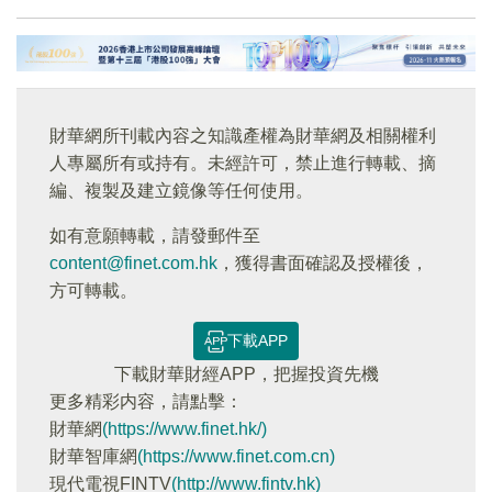
財華網所刊載內容之知識產權為財華網及相關權利
人專屬所有或持有。未經許可，禁止進行轉載、摘
編、複製及建立鏡像等任何使用。
如有意願轉載，請發郵件至
content@finet.com.hk
，獲得書面確認及授權後，
方可轉載。
下載APP
下載財華財經APP，把握投資先機
更多精彩内容，請點擊：
財華網
(https://www.finet.hk/)
財華智庫網
(https://www.finet.com.cn)
現代電視FINTV
(http://www.fintv.hk)