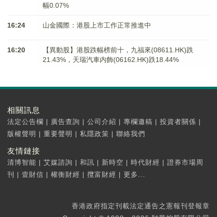
幅0.07%
16:24
山金國際：港股上市工作正常推進中
16:20
【異動股】港股跌幅榜前十，九福來(08611.HK)跌
21.43%，天瑞汽車内飾(06162.HK)跌18.44%
相關訊息
法定公告欄
|
廣告查詢
|
公司介紹
|
專欄邀稿
|
投資者關係
|
版權聲明
|
重要聲明
|
私隱政策
|
聯絡我們
友情鏈接
清博智能
|
艾媒諮詢
|
和訊
|
新時空
|
時代財經
|
證券市場周
刊
|
壹財信
|
權衡財經
|
攬富財經
|
更多...
香港政府指定刊載法定通告之憲報刊登報章