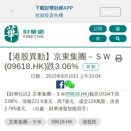
財華智庫網
FINTV
FINMETA
財華證券
媒體矩陣
下載財華財經APP
×
下載APP
智庫沙龍
聯絡我們
把握投資先機
訂閱
简
【港股異動】京東集團－ＳＷ
(09618.HK)跌3.06%
原創
日期：
2022年8月10日 上午10:04
【財華社訊】京東集團－ＳＷ(
09618.HK
)截至10:04下跌
3.06%，現報221.6港元，跌7港元。成交124萬股，涉資
2.785億元。（出處：財華港股智能寫手）
京東集團－ＳＷ
09618.HK
港股跌