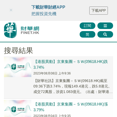
財華智庫網
FINTV
FINMETA
財華證券
媒體矩陣
下載財華財經APP
×
下載APP
智庫沙龍
聯絡我們
把握投資先機
訂閱
简
搜尋結果
【港股異動】京東集團－ＳＷ(09618.HK)跌
3.74%
2023年08月08日 上午9:36
【財華社訊】京東集團－ＳＷ(09618.HK)截至
09:36下跌3.74%，現報149.4港元，跌5.8港元。
成交72萬股，涉資1.083億元。（出處：財華港股
智能寫手）
【港股異動】京東集團－ＳＷ(09618.HK)漲
3.79%
2023年08月04日 上午9:35