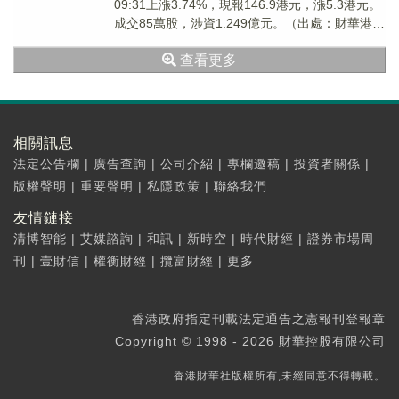
09:31上漲3.74%，現報146.9港元，漲5.3港元。
成交85萬股，涉資1.249億元。（出處：財華港股
智能寫手）
查看更多
相關訊息
法定公告欄
|
廣告查詢
|
公司介紹
|
專欄邀稿
|
投資者關係
|
版權聲明
|
重要聲明
|
私隱政策
|
聯絡我們
友情鏈接
清博智能
|
艾媒諮詢
|
和訊
|
新時空
|
時代財經
|
證券市場周
刊
|
壹財信
|
權衡財經
|
攬富財經
|
更多...
香港政府指定刊載法定通告之憲報刊登報章
Copyright © 1998 - 2026 財華控股有限公司
香港財華社版權所有,未經同意不得轉載。