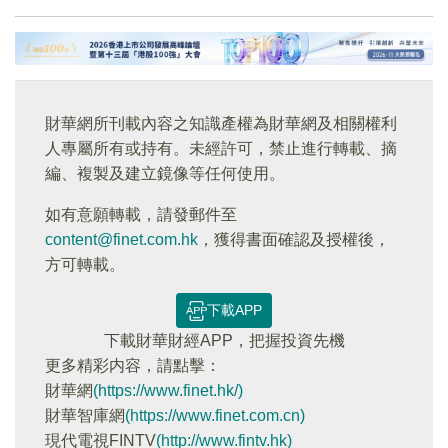
財華網所刊載內容之知識產權為財華網及相關權利
人專屬所有或持有。未經許可，禁止進行轉載、摘
編、複製及建立鏡像等任何使用。
如有意願轉載，請發郵件至
content@finet.com.hk
，獲得書面確認及授權後，
方可轉載。
下載APP
下載財華財經APP，把握投資先機
更多精彩内容，請點擊：
財華網
(https://www.finet.hk/)
財華智庫網
(https://www.finet.com.cn)
現代電視FINTV
(http://www.fintv.hk)