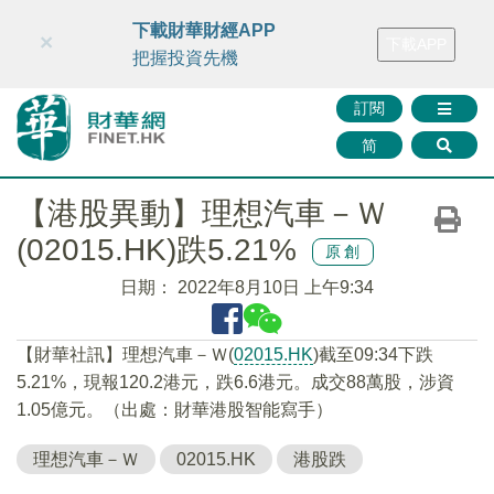
財華智庫網
FINTV
FINMETA
財華證券
媒體矩陣
下載財華財經APP
×
下載APP
智庫沙龍
聯絡我們
把握投資先機
訂閱
简
【港股異動】理想汽車－Ｗ
(02015.HK)跌5.21%
原創
日期：
2022年8月10日 上午9:34
【財華社訊】理想汽車－Ｗ(
02015.HK
)截至09:34下跌
5.21%，現報120.2港元，跌6.6港元。成交88萬股，涉資
1.05億元。（出處：財華港股智能寫手）
理想汽車－Ｗ
02015.HK
港股跌