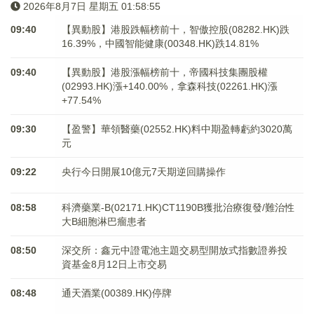
2026年8月7日 星期五 01:58:55
09:40
【異動股】港股跌幅榜前十，智傲控股(08282.HK)跌
16.39%，中國智能健康(00348.HK)跌14.81%
09:40
【異動股】港股漲幅榜前十，帝國科技集團股權
(02993.HK)漲+140.00%，拿森科技(02261.HK)漲
+77.54%
09:30
【盈警】華領醫藥(02552.HK)料中期盈轉虧約3020萬
元
09:22
央行今日開展10億元7天期逆回購操作
08:58
科濟藥業-B(02171.HK)CT1190B獲批治療復發/難治性
大B細胞淋巴瘤患者
08:50
深交所：鑫元中證電池主題交易型開放式指數證券投
資基金8月12日上市交易
08:48
通天酒業(00389.HK)停牌