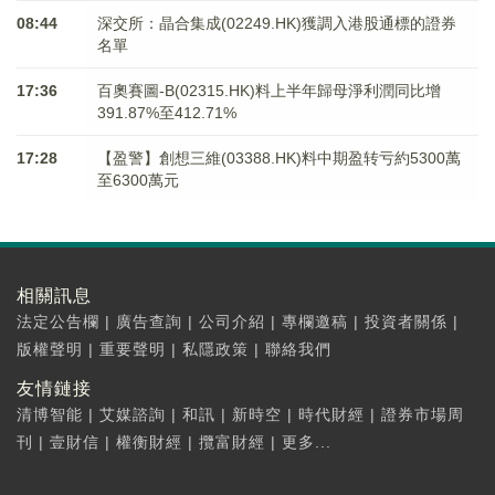
08:44
深交所：晶合集成(02249.HK)獲調入港股通標的證券
名單
17:36
百奧賽圖-B(02315.HK)料上半年歸母淨利潤同比增
391.87%至412.71%
17:28
【盈警】創想三維(03388.HK)料中期盈转亏約5300萬
至6300萬元
相關訊息
法定公告欄
|
廣告查詢
|
公司介紹
|
專欄邀稿
|
投資者關係
|
版權聲明
|
重要聲明
|
私隱政策
|
聯絡我們
友情鏈接
清博智能
|
艾媒諮詢
|
和訊
|
新時空
|
時代財經
|
證券市場周
刊
|
壹財信
|
權衡財經
|
攬富財經
|
更多...