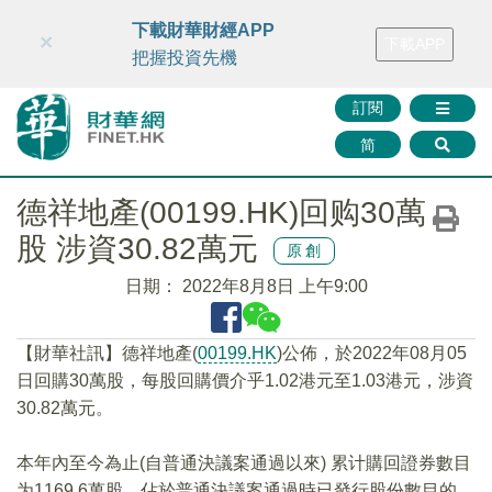
財華智庫網
FINTV
FINMETA
財華證券
媒體矩陣
下載財華財經APP
×
下載APP
智庫沙龍
聯絡我們
把握投資先機
訂閱
简
德祥地產(00199.HK)回购30萬
股 涉資30.82萬元
原創
日期：
2022年8月8日 上午9:00
【財華社訊】德祥地產(
00199.HK
)公佈，於2022年08月05
日回購30萬股，每股回購價介乎1.02港元至1.03港元，涉資
30.82萬元。
本年內至今為止(自普通決議案通過以來) 累计購回證券數目
为1169.6萬股，佔於普通決議案通過時已發行股份數目的