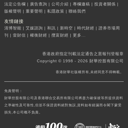
法定公告欄
|
廣告查詢
|
公司介紹
|
專欄邀稿
|
投資者關係
|
版權聲明
|
重要聲明
|
私隱政策
|
聯絡我們
友情鏈接
清博智能
|
艾媒諮詢
|
和訊
|
新時空
|
時代財經
|
證券市場周
刊
|
壹財信
|
權衡財經
|
攬富財經
|
更多...
香港政府指定刊載法定通告之憲報刊登報章
Copyright © 1998 - 2026 財華控股有限公司
香港財華社版權所有,未經同意不得轉載。
免責聲明：
財華控股有限公司及香港聯合交易所有限公司將盡力確保彼等所提供資料
之準確性及可靠性,但並不保證資料絕對無誤,資料如有錯漏而令閣下蒙受
損失,本公司概不負責。