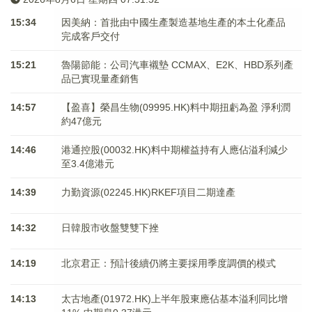
15:34
因美納：首批由中國生產製造基地生產的本土化產品
完成客戶交付
15:21
魯陽節能：公司汽車襯墊 CCMAX、E2K、HBD系列產
品已實現量產銷售
14:57
【盈喜】榮昌生物(09995.HK)料中期扭虧為盈 淨利潤
約47億元
14:46
港通控股(00032.HK)料中期權益持有人應佔溢利減少
至3.4億港元
14:39
力勤資源(02245.HK)RKEF項目二期達產
14:32
日韓股市收盤雙雙下挫
14:19
北京君正：預計後續仍將主要採用季度調價的模式
14:13
太古地產(01972.HK)上半年股東應佔基本溢利同比增