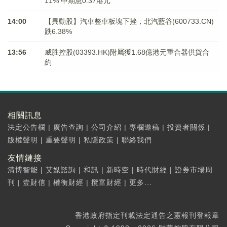
11% 中期息0.37港元
14:00
【異動股】汽車整車板塊下挫，北汽藍谷(600733.CN)
跌6.38%
13:56
威胜控股(03393.HK)附屬獲1.68億港元重合器供貨合
約
相關訊息
法定公告欄
|
廣告查詢
|
公司介紹
|
專欄邀稿
|
投資者關係
|
版權聲明
|
重要聲明
|
私隱政策
|
聯絡我們
友情鏈接
清博智能
|
艾媒諮詢
|
和訊
|
新時空
|
時代財經
|
證券市場周
刊
|
壹財信
|
權衡財經
|
攬富財經
|
更多...
香港政府指定刊載法定通告之憲報刊登報章