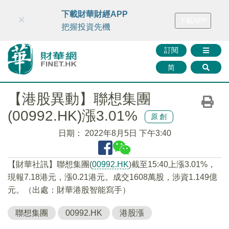
財華智庫網
FINTV
FINMETA
財華證券
媒體矩陣
下載財華財經APP
×
下載APP
智庫沙龍
聯絡我們
把握投資先機
訂閱
简
【港股異動】聯想集團
(00992.HK)漲3.01%
原創
日期：
2022年8月5日 下午3:40
【財華社訊】聯想集團(
00992.HK
)截至15:40上漲3.01%，
現報7.18港元，漲0.21港元。成交1608萬股，涉資1.149億
元。（出處：財華港股智能寫手）
聯想集團
00992.HK
港股漲