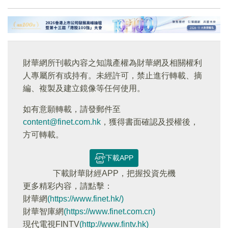
財華網所刊載內容之知識產權為財華網及相關權利
人專屬所有或持有。未經許可，禁止進行轉載、摘
編、複製及建立鏡像等任何使用。
如有意願轉載，請發郵件至
content@finet.com.hk
，獲得書面確認及授權後，
方可轉載。
下載APP
下載財華財經APP，把握投資先機
更多精彩内容，請點擊：
財華網
(https://www.finet.hk/)
財華智庫網
(https://www.finet.com.cn)
現代電視FINTV
(http://www.fintv.hk)