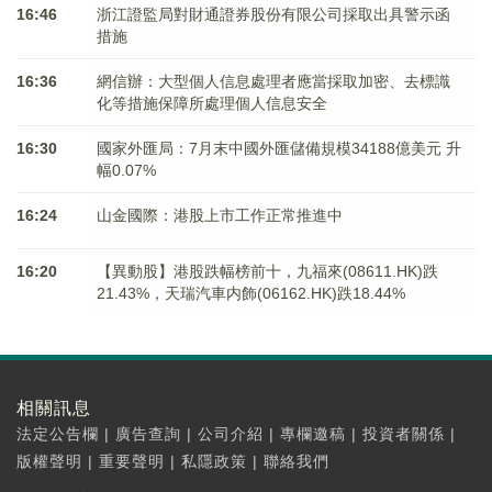
16:46
浙江證監局對財通證券股份有限公司採取出具警示函
措施
16:36
網信辦：大型個人信息處理者應當採取加密、去標識
化等措施保障所處理個人信息安全
16:30
國家外匯局：7月末中國外匯儲備規模34188億美元 升
幅0.07%
16:24
山金國際：港股上市工作正常推進中
16:20
【異動股】港股跌幅榜前十，九福來(08611.HK)跌
21.43%，天瑞汽車内飾(06162.HK)跌18.44%
相關訊息
法定公告欄
|
廣告查詢
|
公司介紹
|
專欄邀稿
|
投資者關係
|
版權聲明
|
重要聲明
|
私隱政策
|
聯絡我們