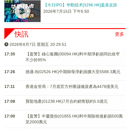
【今日IPO】华勤技术[3296.HK]盈喜反跌
2026年7月15日 下午5:50
快訊
更多
2026年8月7日 星期五 20:29:51
17:35
【盈警】綠心集團(00094.HK)料中期淨虧損同比收窄
不少於85%
17:26
德適-B(02526.HK)中期歸母淨虧損擴大至5588.3萬元
17:11
香港金管局：7月底官方外匯儲備資產為4478億美元
17:08
寶龍地產(01238.HK)7月合約銷售額約5.5億元
17:00
【盈警】中慶股份(01855.HK)料中期除稅後虧損500萬
至2000萬元