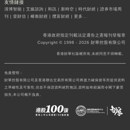
友情鏈接
清博智能
|
艾媒諮詢
|
和訊
|
新時空
|
時代財經
|
證券市場周
刊
|
壹財信
|
權衡財經
|
攬富財經
|
更多...
香港政府指定刊載法定通告之憲報刊登報章
Copyright © 1998 - 2026 財華控股有限公司
香港財華社版權所有,未經同意不得轉載。
免責聲明：
財華控股有限公司及香港聯合交易所有限公司將盡力確保彼等所提供資料
之準確性及可靠性,但並不保證資料絕對無誤,資料如有錯漏而令閣下蒙受
損失,本公司概不負責。