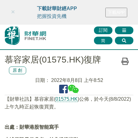
財華智庫網
FINTV
FINMETA
財華證券
媒體矩陣
下載財華財經APP
×
下載APP
智庫沙龍
聯絡我們
把握投資先機
訂閱
简
慕容家居(01575.HK)復牌
原創
日期：
2022年8月8日 上午8:52
【財華社訊】慕容家居(
01575.HK
)公佈，於今天(8/8/2022)
上午九時正起恢復買賣。
出處：財華港股智能寫手