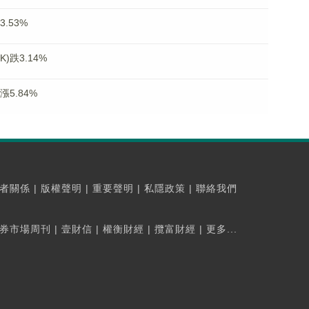
.53%
)跌3.14%
漲5.84%
者關係
|
版權聲明
|
重要聲明
|
私隱政策
|
聯絡我們
券市場周刊
|
壹財信
|
權衡財經
|
攬富財經
|
更多...