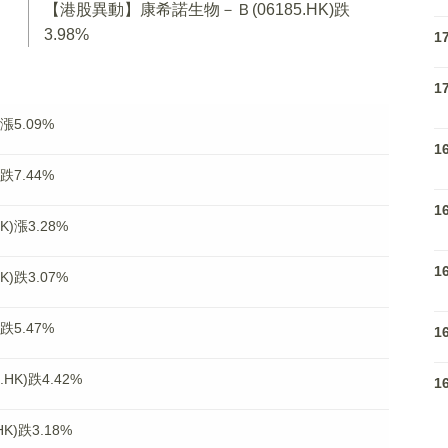
【港股異動】康希諾生物－Ｂ(06185.HK)跌
3.98%
1
1
漲5.09%
1
跌7.44%
1
)漲3.28%
1
)跌3.07%
跌5.47%
1
K)跌4.42%
1
K)跌3.18%