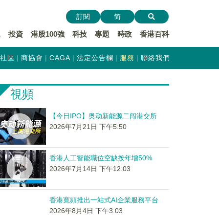
訂閱
简
遞
投資
港股100強
科技
專題
時政
香港百科
社區
商協會
CAGA
法定公告欄
服務
聯絡我們
視頻
【今日IPO】奥动新能源二闯港交所
2026年7月21日 下午5:50
香港人工智能職位空缺按年增50%
2026年7月14日 下午12:03
香港寬頻推出一站式AI企業服務平台
2026年8月4日 下午3:03