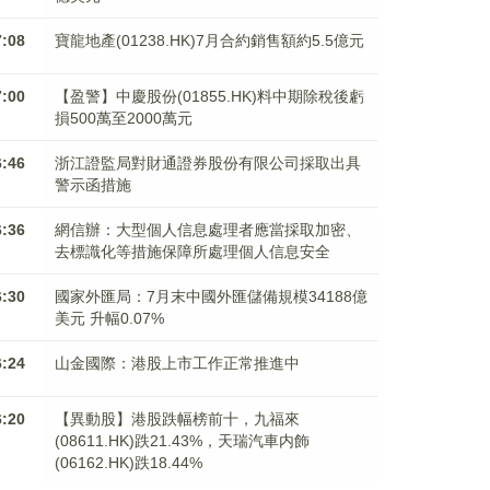
7:08
寶龍地產(01238.HK)7月合約銷售額約5.5億元
7:00
【盈警】中慶股份(01855.HK)料中期除稅後虧
損500萬至2000萬元
6:46
浙江證監局對財通證券股份有限公司採取出具
警示函措施
6:36
網信辦：大型個人信息處理者應當採取加密、
去標識化等措施保障所處理個人信息安全
6:30
國家外匯局：7月末中國外匯儲備規模34188億
美元 升幅0.07%
6:24
山金國際：港股上市工作正常推進中
6:20
【異動股】港股跌幅榜前十，九福來
(08611.HK)跌21.43%，天瑞汽車内飾
(06162.HK)跌18.44%