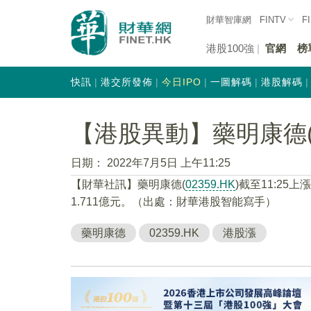
財華智庫網
FINTV
F
港股100強
官網
榜
快訊
港交所發佈
今日IPO
一圖解碼
港股解碼
【港股異動】藥明康德(02
日期：
2022年7月5日 上午11:25
【財華社訊】藥明康德(
02359.HK
)截至11:25上
1.711億元。（出處：財華港股智能寫手）
藥明康德
02359.HK
港股漲