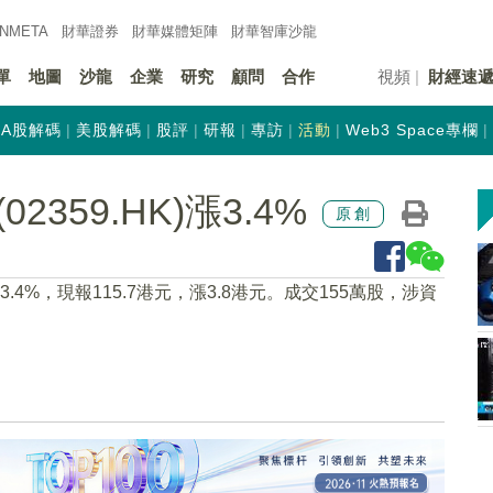
INMETA
財華證券
財華
媒體矩陣
財華
智庫沙龍
單
地圖
沙龍
企業
研究
顧問
合作
視頻
財經速
A股解碼
美股解碼
股評
研報
專訪
活動
Web3 Space專欄
359.HK)漲3.4%
原創
漲3.4%，現報115.7港元，漲3.8港元。成交155萬股，涉資