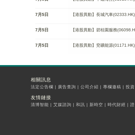
7月5日
【港股異動】長城汽車(02333.HK)
7月5日
【港股異動】碧桂園服務(06098.HK
7月5日
【港股異動】兗礦能源(01171.HK)
相關訊息
法定公告欄
|
廣告查詢
|
公司介紹
|
專欄邀稿
|
投資
友情鏈接
清博智能
|
艾媒諮詢
|
和訊
|
新時空
|
時代財經
|
證