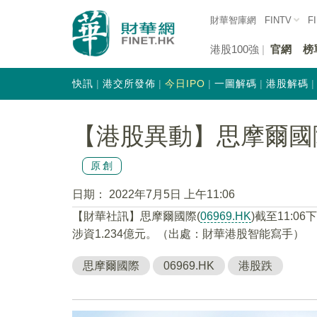
財華智庫網
FINTV
F
港股100強
官網
榜
快訊
港交所發佈
今日IPO
一圖解碼
港股解碼
【港股異動】思摩爾國際(0
原創
日期：
2022年7月5日 上午11:06
【財華社訊】思摩爾國際(
06969.HK
)截至11:0
涉資1.234億元。（出處：財華港股智能寫手）
思摩爾國際
06969.HK
港股跌