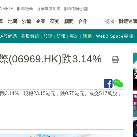
INMETA
財華證券
財華
媒體矩陣
財華
智庫沙龍
單
地圖
沙龍
企業
研究
顧問
合作
視頻
財經速
A股解碼
美股解碼
股評
研報
專訪
活動
Web3 Space專欄
6969.HK)跌3.14%
6下跌3.14%，現報23.15港元，跌0.75港元。成交517萬股，