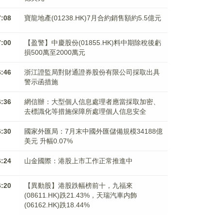
7:08
寶龍地產(01238.HK)7月合約銷售額約5.5億元
7:00
【盈警】中慶股份(01855.HK)料中期除稅後虧
損500萬至2000萬元
6:46
浙江證監局對財通證券股份有限公司採取出具
警示函措施
6:36
網信辦：大型個人信息處理者應當採取加密、
去標識化等措施保障所處理個人信息安全
6:30
國家外匯局：7月末中國外匯儲備規模34188億
美元 升幅0.07%
6:24
山金國際：港股上市工作正常推進中
6:20
【異動股】港股跌幅榜前十，九福來
(08611.HK)跌21.43%，天瑞汽車内飾
(06162.HK)跌18.44%