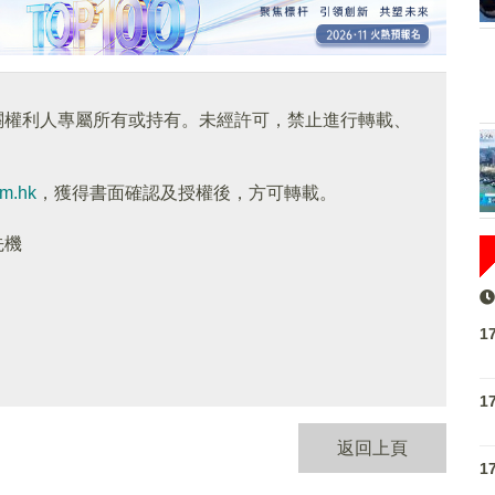
關權利人專屬所有或持有。未經許可，禁止進行轉載、
om.hk
，獲得書面確認及授權後，方可轉載。
先機
1
1
返回上頁
1