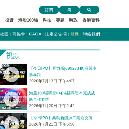
訂閱
简
遞
投資
港股100強
科技
專題
時政
香港百科
社區
商協會
CAGA
法定公告欄
服務
聯絡我們
視頻
【今日IPO】赛力斯[09927.HK]业绩变
脸暴跌
2026年7月13日 下午4:07
港股100强研究中心&链界资本完成战
略合作签约
2026年7月20日 下午2:42
【今日IPO】奥动新能源二闯港交所
2026年7月21日 下午5:50