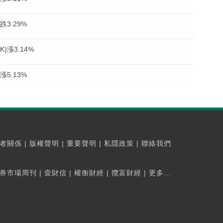
跌3.29%
)漲3.14%
漲5.13%
者關係
|
版權聲明
|
重要聲明
|
私隱政策
|
聯絡我們
券市場周刊
|
壹財信
|
權衡財經
|
攬富財經
|
更多...