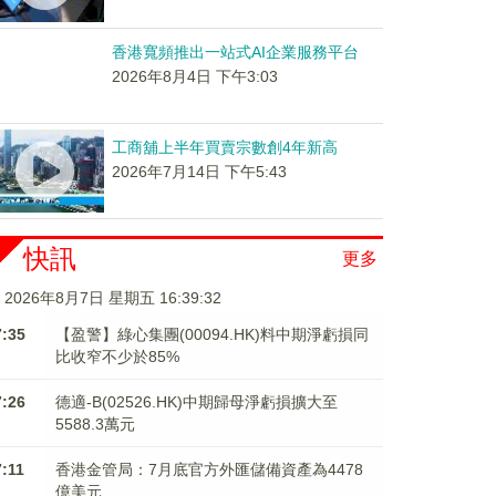
香港寬頻推出一站式AI企業服務平台
2026年8月4日 下午3:03
工商舖上半年買賣宗數創4年新高
2026年7月14日 下午5:43
快訊
更多
2026年8月7日 星期五 16:39:33
7:35
【盈警】綠心集團(00094.HK)料中期淨虧損同
比收窄不少於85%
7:26
德適-B(02526.HK)中期歸母淨虧損擴大至
5588.3萬元
7:11
香港金管局：7月底官方外匯儲備資產為4478
億美元