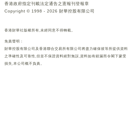
香港政府指定刊載法定通告之憲報刊登報章
Copyright © 1998 - 2026 財華控股有限公司
香港財華社版權所有,未經同意不得轉載。
免責聲明：
財華控股有限公司及香港聯合交易所有限公司將盡力確保彼等所提供資料
之準確性及可靠性,但並不保證資料絕對無誤,資料如有錯漏而令閣下蒙受
損失,本公司概不負責。