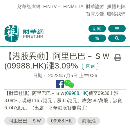
財華智庫網
FINTV
FINMETA
財華證券
媒體矩陣
智庫沙龍
聯絡我們
訂閱
简
【港股異動】阿里巴巴－ＳＷ
(09988.HK)漲3.09%
原創
日期：
2022年7月5日 上午9:36
【財華社訊】阿里巴巴－ＳＷ(
09988.HK
)截至09:36上漲
3.09%，現報116.7港元，漲3.5港元。成交582萬股，涉資
6.747億元。（出處：財華港股智能寫手）
阿里巴巴－ＳＷ
09988.HK
港股漲