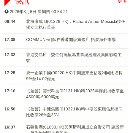
快訊
更多
2026年8月6日 星期四 00:54:21
08:44
北海康成-B(01228.HK)：Richard Arthur Moscicki獲任
獨立非執行董事
17:38
COMMUNE幻師在香港開設旗艦店 拓展海外市場
17:32
香港交易所：委任何洸毅為董事總經理及集團戰略主
管
17:25
統一企業中國(00220.HK)中期股東應佔溢利同比增長
9%至14.02億元
17:10
【盈警】雲想科技(02131.HK)料2025年淨虧損收窄至
4500萬-6000萬元
16:50
【盈警】中漆集團(01932.HK)料中期股東應佔虧損同
比收窄28%至35%
16:37
石藥集團(01093.HK)與阿斯利康成立合資公司 建設新