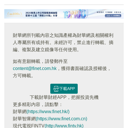
財華網所刊載內容之知識產權為財華網及相關權利
人專屬所有或持有。未經許可，禁止進行轉載、摘
編、複製及建立鏡像等任何使用。
如有意願轉載，請發郵件至
content@finet.com.hk
，獲得書面確認及授權後，
方可轉載。
下載APP
下載財華財經APP，把握投資先機
更多精彩内容，請點擊：
財華網
(https://www.finet.hk/)
財華智庫網
(https://www.finet.com.cn)
現代電視FINTV
(http://www.fintv.hk)