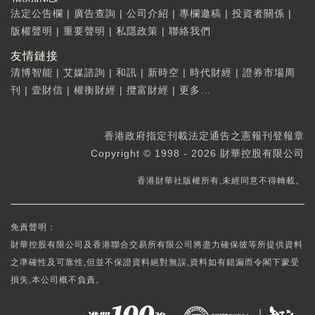
法定公告欄
|
廣告查詢
|
公司介紹
|
專欄邀稿
|
投資者關係
|
版權聲明
|
重要聲明
|
私隱政策
|
聯絡我們
友情鏈接
清博智能
|
艾媒諮詢
|
和訊
|
新時空
|
時代財經
|
證券市場周
刊
|
壹財信
|
權衡財經
|
攬富財經
|
更多...
香港政府指定刊載法定通告之憲報刊登報章
Copyright © 1998 - 2026 財華控股有限公司
香港財華社版權所有,未經同意不得轉載。
免責聲明：
財華控股有限公司及香港聯合交易所有限公司將盡力確保彼等所提供資料
之準確性及可靠性,但並不保證資料絕對無誤,資料如有錯漏而令閣下蒙受
損失,本公司概不負責。