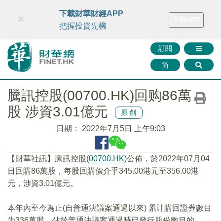
財華智庫網
FINTV
FINMETA
財華證券
媒體矩陣
下載財華財經APP
×
下載APP
智庫沙龍
聯絡我們
把握投資先機
訂閱
简
騰訊控股(00700.HK)回购86萬
股 涉資3.01億元
原創
日期：
2022年7月5日 上午9:03
【財華社訊】騰訊控股(
00700.HK
)公佈，於2022年07月04
日回購86萬股，每股回購價介乎345.00港元至356.00港
元，涉資3.01億元。
本年內至今為止(自普通決議案通過以來) 累计購回證券數目
为336萬股，佔於普通決議案通過時已發行股份數目的