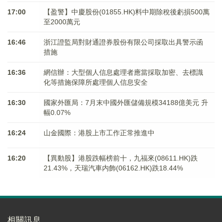
17:00
【盈警】中慶股份(01855.HK)料中期除稅後虧損500萬
至2000萬元
16:46
浙江證監局對財通證券股份有限公司採取出具警示函
措施
16:36
網信辦：大型個人信息處理者應當採取加密、去標識
化等措施保障所處理個人信息安全
16:30
國家外匯局：7月末中國外匯儲備規模34188億美元 升
幅0.07%
16:24
山金國際：港股上市工作正常推進中
16:20
【異動股】港股跌幅榜前十，九福來(08611.HK)跌
21.43%，天瑞汽車内飾(06162.HK)跌18.44%
相關訊息