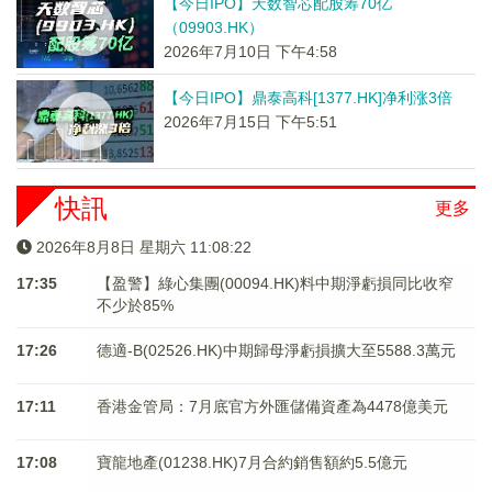
【今日IPO】天数智芯配股筹70亿
（09903.HK）
2026年7月10日 下午4:58
【今日IPO】鼎泰高科[1377.HK]净利涨3倍
2026年7月15日 下午5:51
快訊
更多
2026年8月8日 星期六 11:08:22
17:35
【盈警】綠心集團(00094.HK)料中期淨虧損同比收窄
不少於85%
17:26
德適-B(02526.HK)中期歸母淨虧損擴大至5588.3萬元
17:11
香港金管局：7月底官方外匯儲備資產為4478億美元
17:08
寶龍地產(01238.HK)7月合約銷售額約5.5億元