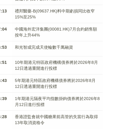
7:13
禮邦醫藥-B(09637.HK)料中期虧損同比收窄
15%至25%
7:04
中國海外宏洋集團(00081.HK)7月合約銷售額
按年上升44%
6:53
和光智成完成天使輪數千萬融資
6:51
10年期港元特區政府機構債券將於2026年8月
12日透過重開進行投標
6:43
5年期港元特區政府機構債券將於2026年8月
12日透過重開進行投標
6:39
1年期港元隔夜平均指數掛鉤債券將於2026年8
月12日進行投標
6:28
香港證監會就中國糖果前高管的失當行為取得
13年取消資格令