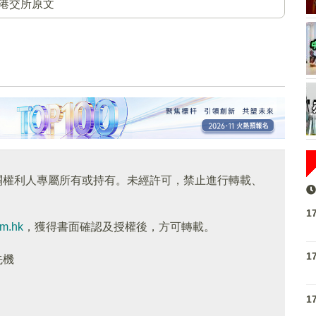
港交所原文
關權利人專屬所有或持有。未經許可，禁止進行轉載、
1
om.hk
，獲得書面確認及授權後，方可轉載。
1
先機
1