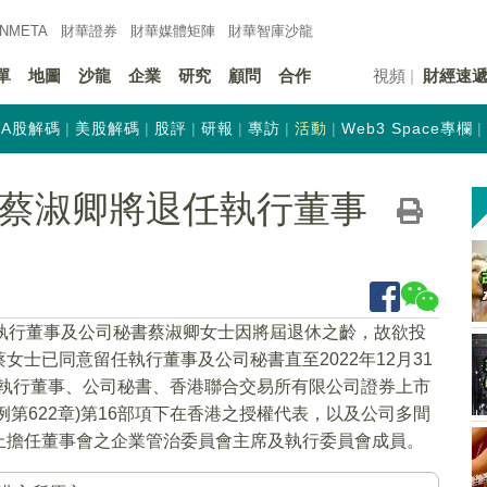
INMETA
財華證券
財華
媒體矩陣
財華
智庫沙龍
單
地圖
沙龍
企業
研究
顧問
合作
視頻
財經速
A股解碼
美股解碼
股評
研報
專訪
活動
Web3 Space專欄
K)：蔡淑卿將退任執行董事
之執行董事及公司秘書蔡淑卿女士因將屆退休之齡，故欲投
士已同意留任執行董事及公司秘書直至2022年12月31
公司執行董事、公司秘書、香港聯合交易所有限公司證券上市
例第622章)第16部項下在香港之授權代表，以及公司多間
止擔任董事會之企業管治委員會主席及執行委員會成員。