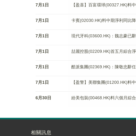
7月1日
【盈喜】百富環球(00327.HK)
7月1日
卡賓(02030.HK)料中期淨利同比降
7月1日
現代牙科(03600.HK)：魏志豪
7月1日
喆麗控股(02209.HK)首五月綜合
7月1日
酷派集團(02369.HK)：陳敬忠
7月1日
【盈警】美聯集團(01200.HK)料
6月30日
紛美包裝(00468.HK)料六個月綜
相關訊息