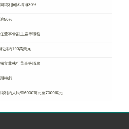
料中期純利同比增逾30%
逾50%
已辭任董事會副主席等職務
淨虧損約190萬美元
辭任獨立非執行董事等職務
中期轉虧
合純利約人民幣6000萬元至7000萬元