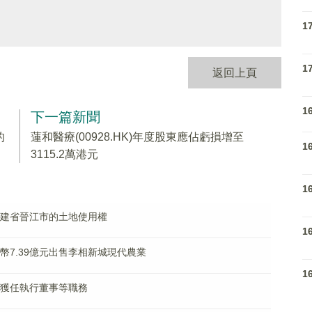
1
1
返回上頁
1
下一篇新聞
的
蓮和醫療(00928.HK)年度股東應佔虧損增至
1
3115.2萬港元
1
位於福建省晉江市的土地使用權
1
人民幣7.39億元出售李相新城現代農業
1
文已獲任執行董事等職務