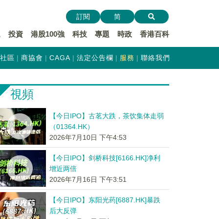
訂閱
简
遞
投資
港股100強
科技
專題
時政
香港百科
社區
商協會
CAGA
法定公告欄
服務
聯絡我們
視頻
【今日IPO】古茗大跌，茶饮集体走弱
（01364.HK）
2026年7月10日 下午4:53
【今日IPO】剑桥科技[6166.HK]净利
增近两倍
2026年7月16日 下午3:51
【今日IPO】东阳光药[6887.HK]暴跌
后大反弹