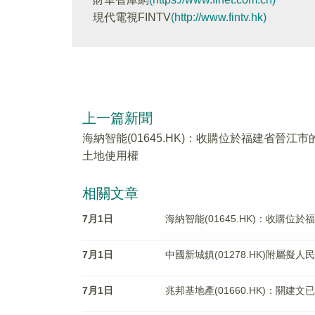
現代電視FINTV
(http://www.fintv.hk)
上一篇新聞
海納智能(01645.HK)：收購位於福建省晉江市
土地使用權
相關文章
7月1日
海納智能(01645.HK)：收購
7月1日
中國新城鎮(01278.HK)附屬擬
7月1日
兆邦基地產(01660.HK)：關建