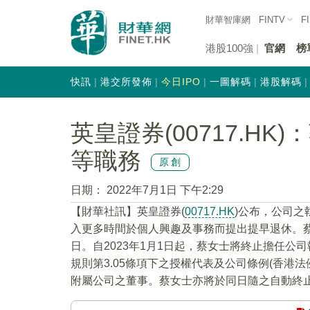
財華智庫網
FINTV
F
港股100強
官網
榜
快訊
港交所發佈
今日IPO
一圖解碼
港股解碼
英皇證券(00717.H
等職務
原創
日期：
2022年7月1日 下午2:29
【財華社訊】英皇證券(
00717.HK
)公布，公司
入更多時間於個人興趣及事務而提出提早退休。蔡女
日。自2023年1月1日起，蔡女士將終止擔任
規則第3.05條項下之授權代表及公司條例(香港法
附屬公司之董事。蔡女士亦將於同日隨之自動終