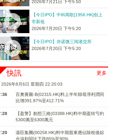
2026年7月21日 下午5:50
【今日IPO】中科闻歌[1956.HK]创上
市新低
2026年7月20日 下午5:20
【今日IPO】亦诺微三闯港交所
2026年7月20日 下午5:20
快訊
更多
2026年8月6日 星期四 22:20:03
7:36
百奧賽圖-B(02315.HK)料上半年歸母淨利潤同
比增391.87%至412.71%
7:28
【盈警】創想三維(03388.HK)料中期盈转亏約
5300萬至6300萬元
7:20
湯臣集團(00258.HK)料中期股東應佔除稅後綜
合溢利同比下跌85%至90%