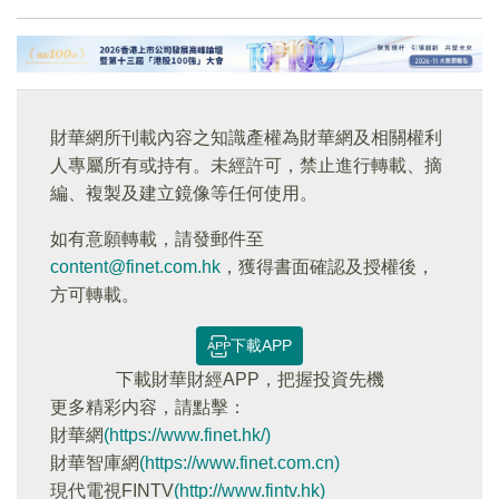
財華網所刊載內容之知識產權為財華網及相關權利
人專屬所有或持有。未經許可，禁止進行轉載、摘
編、複製及建立鏡像等任何使用。
如有意願轉載，請發郵件至
content@finet.com.hk
，獲得書面確認及授權後，
方可轉載。
下載APP
下載財華財經APP，把握投資先機
更多精彩内容，請點擊：
財華網
(https://www.finet.hk/)
財華智庫網
(https://www.finet.com.cn)
現代電視FINTV
(http://www.fintv.hk)