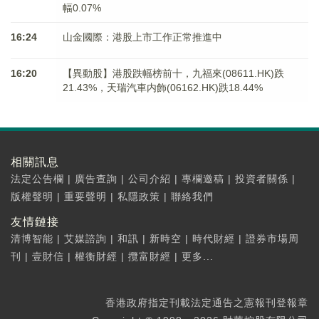
幅0.07%
16:24
山金國際：港股上市工作正常推進中
16:20
【異動股】港股跌幅榜前十，九福來(08611.HK)跌
21.43%，天瑞汽車内飾(06162.HK)跌18.44%
相關訊息
法定公告欄
|
廣告查詢
|
公司介紹
|
專欄邀稿
|
投資者關係
|
版權聲明
|
重要聲明
|
私隱政策
|
聯絡我們
友情鏈接
清博智能
|
艾媒諮詢
|
和訊
|
新時空
|
時代財經
|
證券市場周
刊
|
壹財信
|
權衡財經
|
攬富財經
|
更多...
香港政府指定刊載法定通告之憲報刊登報章