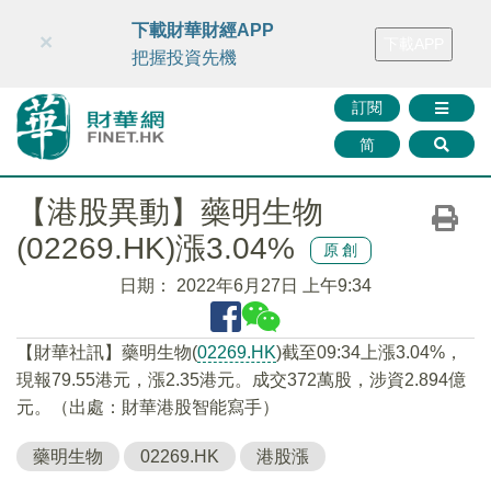
財華智庫網
FINTV
FINMETA
財華證券
媒體矩陣
下載財華財經APP
×
下載APP
智庫沙龍
聯絡我們
把握投資先機
訂閱
简
【港股異動】藥明生物
(02269.HK)漲3.04%
原創
日期：
2022年6月27日 上午9:34
【財華社訊】藥明生物(
02269.HK
)截至09:34上漲3.04%，
現報79.55港元，漲2.35港元。成交372萬股，涉資2.894億
元。（出處：財華港股智能寫手）
藥明生物
02269.HK
港股漲