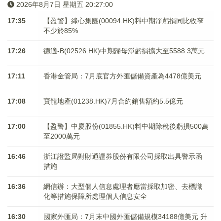
2026年8月7日 星期五 20:27:00
17:35
【盈警】綠心集團(00094.HK)料中期淨虧損同比收窄
不少於85%
17:26
德適-B(02526.HK)中期歸母淨虧損擴大至5588.3萬元
17:11
香港金管局：7月底官方外匯儲備資產為4478億美元
17:08
寶龍地產(01238.HK)7月合約銷售額約5.5億元
17:00
【盈警】中慶股份(01855.HK)料中期除稅後虧損500萬
至2000萬元
16:46
浙江證監局對財通證券股份有限公司採取出具警示函
措施
16:36
網信辦：大型個人信息處理者應當採取加密、去標識
化等措施保障所處理個人信息安全
16:30
國家外匯局：7月末中國外匯儲備規模34188億美元 升