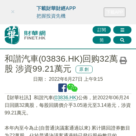
財華智庫網
FINTV
FINMETA
財華證券
媒體矩陣
下載財華財經APP
×
下載APP
智庫沙龍
聯絡我們
把握投資先機
訂閱
简
和諧汽車(03836.HK)回购32萬
股 涉資99.21萬元
原創
日期：
2022年6月27日 上午9:15
【財華社訊】和諧汽車(
03836.HK
)公佈，於2022年06月24
日回購32萬股，每股回購價介乎3.05港元至3.14港元，涉資
99.21萬元。
本年內至今為止(自普通決議案通過以來) 累计購回證券數目
为72萬股，佔於普通決議案通過時已發行股份數目的