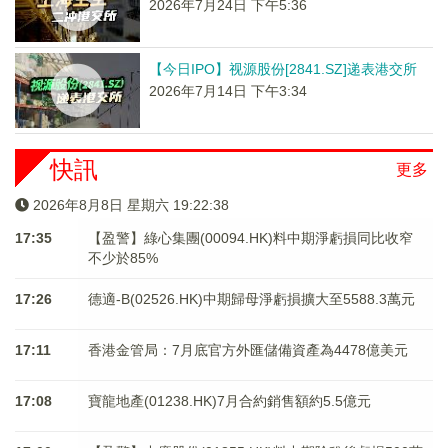
2026年7月24日 下午5:36
【今日IPO】视源股份[2841.SZ]递表港交所
2026年7月14日 下午3:34
快訊
更多
2026年8月8日 星期六 19:22:38
17:35
【盈警】綠心集團(00094.HK)料中期淨虧損同比收窄
不少於85%
17:26
德適-B(02526.HK)中期歸母淨虧損擴大至5588.3萬元
17:11
香港金管局：7月底官方外匯儲備資產為4478億美元
17:08
寶龍地產(01238.HK)7月合約銷售額約5.5億元