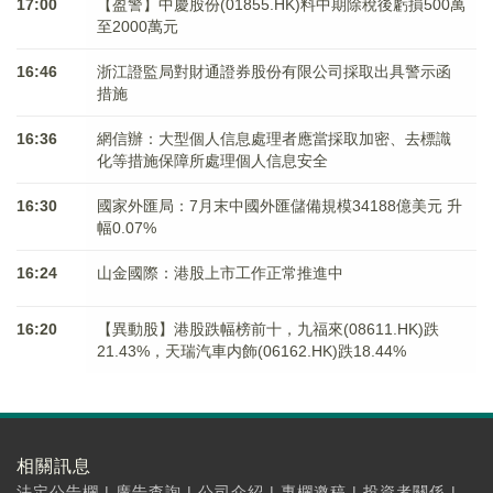
17:00
【盈警】中慶股份(01855.HK)料中期除稅後虧損500萬
至2000萬元
16:46
浙江證監局對財通證券股份有限公司採取出具警示函
措施
16:36
網信辦：大型個人信息處理者應當採取加密、去標識
化等措施保障所處理個人信息安全
16:30
國家外匯局：7月末中國外匯儲備規模34188億美元 升
幅0.07%
16:24
山金國際：港股上市工作正常推進中
16:20
【異動股】港股跌幅榜前十，九福來(08611.HK)跌
21.43%，天瑞汽車内飾(06162.HK)跌18.44%
相關訊息
法定公告欄
|
廣告查詢
|
公司介紹
|
專欄邀稿
|
投資者關係
|