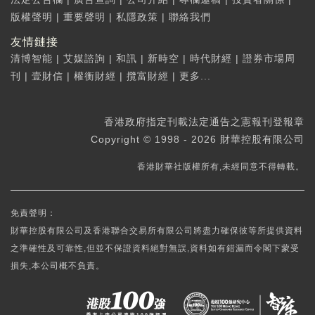
版權聲明
|
重要聲明
|
私隱政策
|
聯絡我們
友情鏈接
清博智能
|
艾媒諮詢
|
和訊
|
新時空
|
時代財經
|
證券市場周
刊
|
壹財信
|
權衡財經
|
攬富財經
|
更多...
香港政府指定刊載法定通告之憲報刊登報章
Copyright © 1998 - 2026 財華控股有限公司
香港財華社版權所有,未經同意不得轉載。
免責聲明：
財華控股有限公司及香港聯合交易所有限公司將盡力確保彼等所提供資料
之準確性及可靠性,但並不保證資料絕對無誤,資料如有錯漏而令閣下蒙受
損失,本公司概不負責。