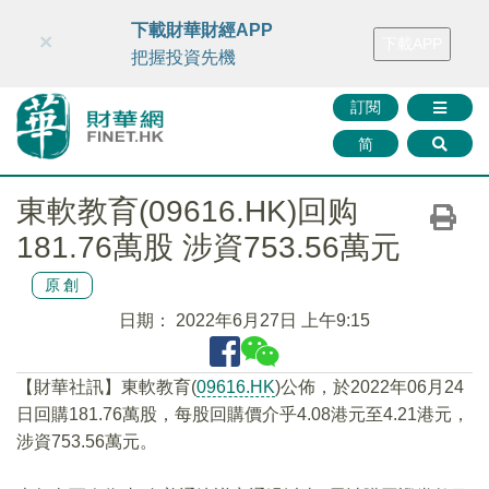
財華智庫網
FINTV
FINMETA
財華證券
媒體矩陣
下載財華財經APP
×
下載APP
智庫沙龍
聯絡我們
把握投資先機
訂閱
简
東軟教育(09616.HK)回购
181.76萬股 涉資753.56萬元
原創
日期：
2022年6月27日 上午9:15
【財華社訊】東軟教育(
09616.HK
)公佈，於2022年06月24
日回購181.76萬股，每股回購價介乎4.08港元至4.21港元，
涉資753.56萬元。