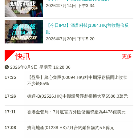
2026年7月14日 下午3:34
【今日IPO】滴普科技[1384.HK]营收翻倍反
跌
2026年7月20日 下午5:20
快訊
更多
2026年8月9日 星期天 16:28:36
17:35
【盈警】綠心集團(00094.HK)料中期淨虧損同比收窄
不少於85%
17:26
德適-B(02526.HK)中期歸母淨虧損擴大至5588.3萬元
17:11
香港金管局：7月底官方外匯儲備資產為4478億美元
17:08
寶龍地產(01238.HK)7月合約銷售額約5.5億元