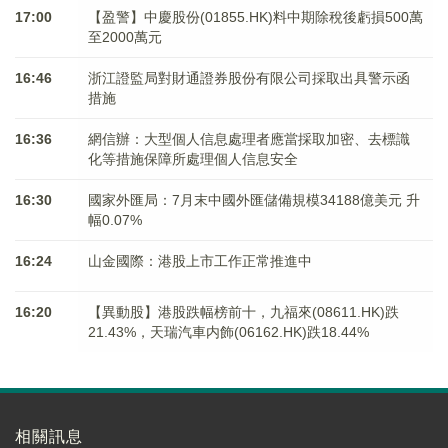
17:00
【盈警】中慶股份(01855.HK)料中期除稅後虧損500萬
至2000萬元
16:46
浙江證監局對財通證券股份有限公司採取出具警示函
措施
16:36
網信辦：大型個人信息處理者應當採取加密、去標識
化等措施保障所處理個人信息安全
16:30
國家外匯局：7月末中國外匯儲備規模34188億美元 升
幅0.07%
16:24
山金國際：港股上市工作正常推進中
16:20
【異動股】港股跌幅榜前十，九福來(08611.HK)跌
21.43%，天瑞汽車内飾(06162.HK)跌18.44%
相關訊息