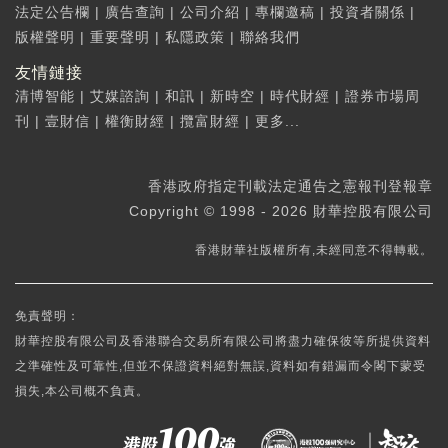
法定公告欄
|
廣告查詢
|
公司介紹
|
專欄邀稿
|
投資者關係
|
版權聲明
|
重要聲明
|
私隱政策
|
聯絡我們
友情鏈接
清博智能
|
艾媒諮詢
|
和訊
|
新時空
|
時代財經
|
證券市場周
刊
|
壹財信
|
權衡財經
|
攬富財經
|
更多...
香港政府指定刊載法定通告之憲報刊登報章
Copyright © 1998 - 2026 財華控股有限公司
香港財華社版權所有,未經同意不得轉載。
免責聲明：
財華控股有限公司及香港聯合交易所有限公司將盡力確保彼等所提供資料
之準確性及可靠性,但並不保證資料絕對無誤,資料如有錯漏而令閣下蒙受
損失,本公司概不負責。