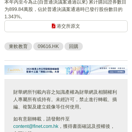
本年內至今為止(自普通決議案通過以來) 累计購回證券數目
为899.84萬股，佔於普通決議案通過時已發行股份數目的
1.343%。
港交所原文
東軟教育
09616.HK
回購
財華網所刊載內容之知識產權為財華網及相關權利
人專屬所有或持有。未經許可，禁止進行轉載、摘
編、複製及建立鏡像等任何使用。
如有意願轉載，請發郵件至
content@finet.com.hk
，獲得書面確認及授權後，