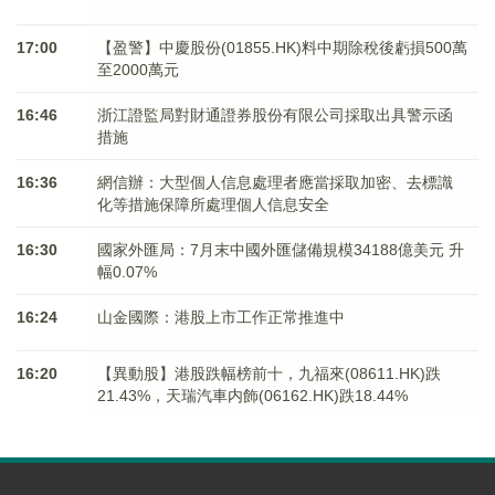
17:00
【盈警】中慶股份(01855.HK)料中期除稅後虧損500萬
至2000萬元
16:46
浙江證監局對財通證券股份有限公司採取出具警示函
措施
16:36
網信辦：大型個人信息處理者應當採取加密、去標識
化等措施保障所處理個人信息安全
16:30
國家外匯局：7月末中國外匯儲備規模34188億美元 升
幅0.07%
16:24
山金國際：港股上市工作正常推進中
16:20
【異動股】港股跌幅榜前十，九福來(08611.HK)跌
21.43%，天瑞汽車内飾(06162.HK)跌18.44%