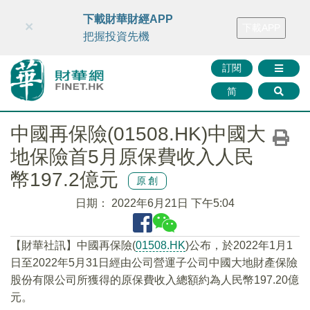
財華智庫網
FINTV
FINMETA
財華證券
媒體矩陣
下載財華財經APP
×
下載APP
智庫沙龍
聯絡我們
把握投資先機
訂閱
简
中國再保險(01508.HK)中國大
地保險首5月原保費收入人民
幣197.2億元
原創
日期：
2022年6月21日 下午5:04
【財華社訊】中國再保險(
01508.HK
)公布，於2022年1月1
日至2022年5月31日經由公司營運子公司中國大地財產保險
股份有限公司所獲得的原保費收入總額約為人民幣197.20億
元。