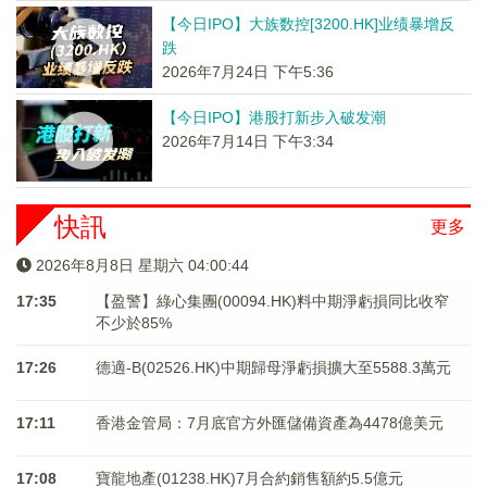
【今日IPO】大族数控[3200.HK]业绩暴增反
跌
2026年7月24日 下午5:36
【今日IPO】港股打新步入破发潮
2026年7月14日 下午3:34
快訊
更多
2026年8月8日 星期六 04:00:44
17:35
【盈警】綠心集團(00094.HK)料中期淨虧損同比收窄
不少於85%
17:26
德適-B(02526.HK)中期歸母淨虧損擴大至5588.3萬元
17:11
香港金管局：7月底官方外匯儲備資產為4478億美元
17:08
寶龍地產(01238.HK)7月合約銷售額約5.5億元