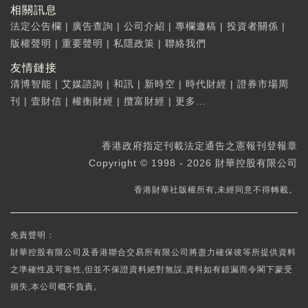
相關訊息
法定公告欄
|
廣告查詢
|
公司介紹
|
專欄邀稿
|
投資者關係
|
版權聲明
|
重要聲明
|
私隱政策
|
聯絡我們
友情鏈接
清博智能
|
艾媒諮詢
|
和訊
|
新時空
|
時代財經
|
證券市場周
刊
|
壹財信
|
權衡財經
|
攬富財經
|
更多...
香港政府指定刊載法定通告之憲報刊登報章
Copyright © 1998 - 2026 財華控股有限公司
香港財華社版權所有,未經同意不得轉載。
免責聲明：
財華控股有限公司及香港聯合交易所有限公司將盡力確保彼等所提供資料
之準確性及可靠性,但並不保證資料絕對無誤,資料如有錯漏而令閣下蒙受
損失,本公司概不負責。