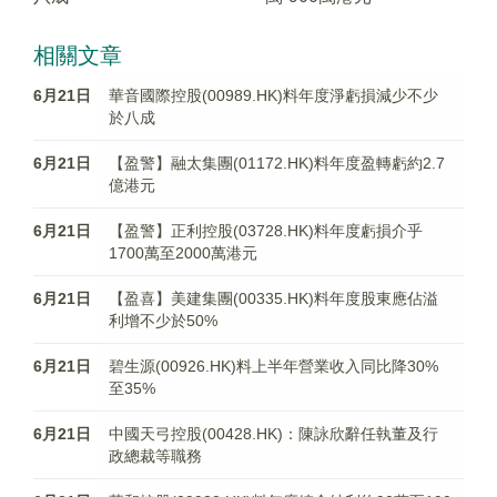
相關文章
6月21日
華音國際控股(00989.HK)料年度淨虧損減少不少
於八成
6月21日
【盈警】融太集團(01172.HK)料年度盈轉虧約2.7
億港元
6月21日
【盈警】正利控股(03728.HK)料年度虧損介乎
1700萬至2000萬港元
6月21日
【盈喜】美建集團(00335.HK)料年度股東應佔溢
利增不少於50%
6月21日
碧生源(00926.HK)料上半年營業收入同比降30%
至35%
6月21日
中國天弓控股(00428.HK)：陳詠欣辭任執董及行
政總裁等職務