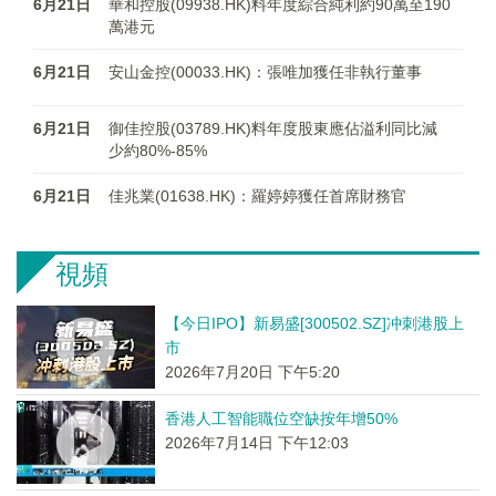
6月21日
華和控股(09938.HK)料年度綜合純利約90萬至190
萬港元
6月21日
安山金控(00033.HK)：張唯加獲任非執行董事
6月21日
御佳控股(03789.HK)料年度股東應佔溢利同比減
少約80%-85%
6月21日
佳兆業(01638.HK)：羅婷婷獲任首席財務官
視頻
【今日IPO】新易盛[300502.SZ]冲刺港股上
市
2026年7月20日 下午5:20
香港人工智能職位空缺按年增50%
2026年7月14日 下午12:03