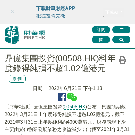
財華智庫網
FINTV
FINMETA
財華證券
媒體矩陣
下載財華財經APP
×
下載APP
智庫沙龍
聯絡我們
把握投資先機
訂閱
简
鼎億集團投資(00508.HK)料年
度錄得純損不超1.02億港元
原創
日期：
2022年6月21日 下午1:13
【財華社訊】鼎億集團投資(
00508.HK
)公布，集團預期截
2022年3月31日止年度錄得純損不超過1.02億港元，截至
2021年3月31日止年度純利約4300萬港元。財務表現下滑
主要由於(i)物業發展業務之收益減少；(ii)截至2021年3月31