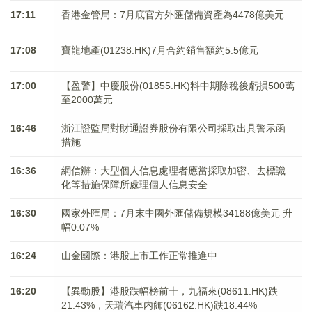
17:11
香港金管局：7月底官方外匯儲備資產為4478億美元
17:08
寶龍地產(01238.HK)7月合約銷售額約5.5億元
17:00
【盈警】中慶股份(01855.HK)料中期除稅後虧損500萬
至2000萬元
16:46
浙江證監局對財通證券股份有限公司採取出具警示函
措施
16:36
網信辦：大型個人信息處理者應當採取加密、去標識
化等措施保障所處理個人信息安全
16:30
國家外匯局：7月末中國外匯儲備規模34188億美元 升
幅0.07%
16:24
山金國際：港股上市工作正常推進中
16:20
【異動股】港股跌幅榜前十，九福來(08611.HK)跌
21.43%，天瑞汽車内飾(06162.HK)跌18.44%