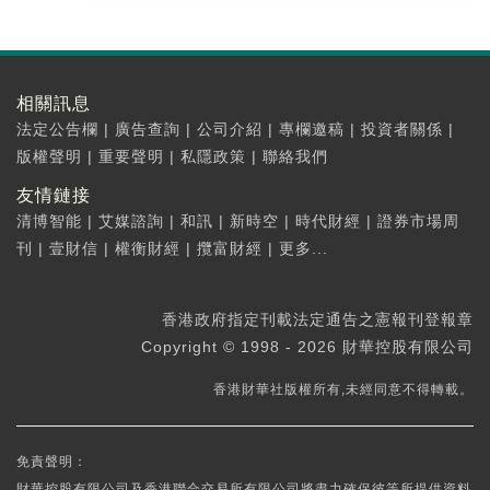
相關訊息
法定公告欄
|
廣告查詢
|
公司介紹
|
專欄邀稿
|
投資者關係
|
版權聲明
|
重要聲明
|
私隱政策
|
聯絡我們
友情鏈接
清博智能
|
艾媒諮詢
|
和訊
|
新時空
|
時代財經
|
證券市場周
刊
|
壹財信
|
權衡財經
|
攬富財經
|
更多...
香港政府指定刊載法定通告之憲報刊登報章
Copyright © 1998 - 2026 財華控股有限公司
香港財華社版權所有,未經同意不得轉載。
免責聲明：
財華控股有限公司及香港聯合交易所有限公司將盡力確保彼等所提供資料