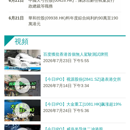
6月21日
中國天弓控股(00428.HK)：陳詠欣辭任執董及行
政總裁等職務
6月21日
華和控股(09938.HK)料年度綜合純利約90萬至190
萬港元
視頻
百度獲批香港首個無人駕駛測試牌照
2026年7月23日 下午5:55
【今日IPO】视源股份[2841.SZ]递表港交所
2026年7月14日 下午3:34
【今日IPO】大金重工[1081.HK]飙涨超19%
2026年7月24日 下午5:36
【今日IPO】威兆半导体二冲港股