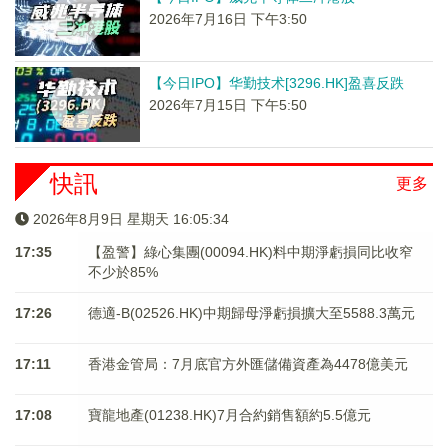
2026年7月16日 下午3:50
【今日IPO】华勤技术[3296.HK]盈喜反跌
2026年7月15日 下午5:50
快訊
更多
2026年8月9日 星期天 16:05:34
17:35
【盈警】綠心集團(00094.HK)料中期淨虧損同比收窄
不少於85%
17:26
德適-B(02526.HK)中期歸母淨虧損擴大至5588.3萬元
17:11
香港金管局：7月底官方外匯儲備資產為4478億美元
17:08
寶龍地產(01238.HK)7月合約銷售額約5.5億元