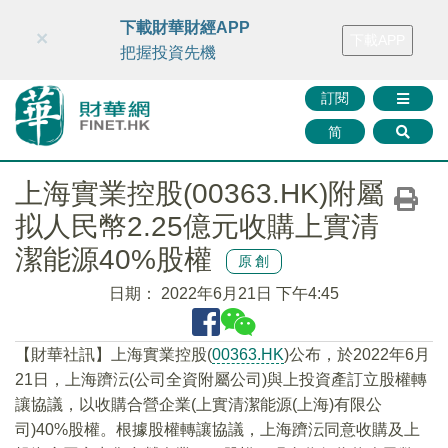
財華智庫網
FINTV
FINMETA
財華證券
媒體矩陣
下載財華財經APP
×
下載APP
智庫沙龍
聯絡我們
把握投資先機
訂閱
简
上海實業控股(00363.HK)附屬
拟人民幣2.25億元收購上實清
潔能源40%股權
原創
日期：
2022年6月21日 下午4:45
【財華社訊】上海實業控股(
00363.HK
)公布，於2022年6月
21日，上海躋沄(公司全資附屬公司)與上投資產訂立股權轉
讓協議，以收購合營企業(上實清潔能源(上海)有限公
司)40%股權。根據股權轉讓協議，上海躋沄同意收購及上