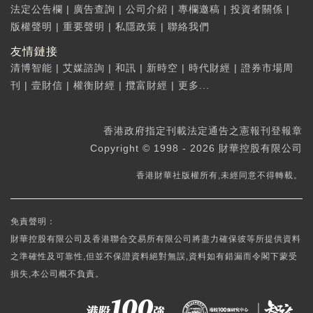
法定公告欄
|
廣告查詢
|
公司介紹
|
專欄邀稿
|
投資者關係
|
版權聲明
|
重要聲明
|
私隱政策
|
聯絡我們
友情鏈接
清博智能
|
艾媒諮詢
|
和訊
|
新時空
|
時代財經
|
證券市場周
刊
|
壹財信
|
權衡財經
|
攬富財經
|
更多...
香港政府指定刊載法定通告之憲報刊登報章
Copyright © 1998 - 2026 財華控股有限公司
香港財華社版權所有,未經同意不得轉載。
免責聲明：
財華控股有限公司及香港聯合交易所有限公司將盡力確保彼等所提供資料
之準確性及可靠性,但並不保證資料絕對無誤,資料如有錯漏而令閣下蒙受
損失,本公司概不負責。