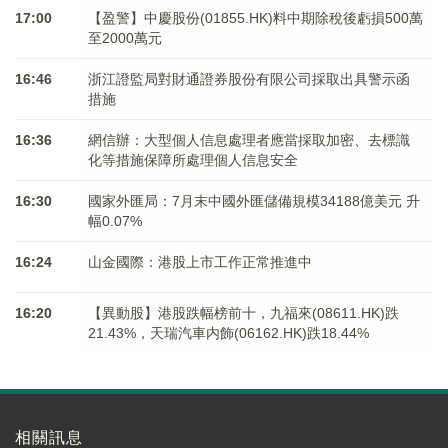
17:00
【盈警】中慶股份(01855.HK)料中期除稅後虧損500萬
至2000萬元
16:46
浙江證監局對財通證券股份有限公司採取出具警示函
措施
16:36
網信辦：大型個人信息處理者應當採取加密、去標識
化等措施保障所處理個人信息安全
16:30
國家外匯局：7月末中國外匯儲備規模34188億美元 升
幅0.07%
16:24
山金國際：港股上市工作正常推進中
16:20
【異動股】港股跌幅榜前十，九福來(08611.HK)跌
21.43%，天瑞汽車内飾(06162.HK)跌18.44%
相關訊息