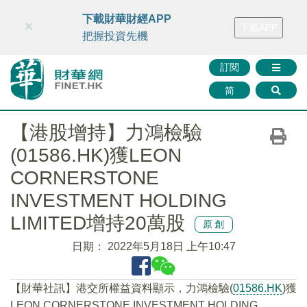
財華智庫網
FINTV
FINMETA
財華證券
媒體矩陣
下載財華財經APP
×
下載APP
智庫沙龍
聯絡我們
把握投資先機
訂閱
简
【港股增持】力鴻檢驗
(01586.HK)獲LEON
CORNERSTONE
INVESTMENT HOLDING
LIMITED增持20萬股
原創
日期：
2022年5月18日 上午10:47
【財華社訊】港交所權益資料顯示，力鴻檢驗(
01586.HK
)獲
LEON CORNERSTONE INVESTMENT HOLDING