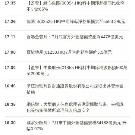
17:35
【盈警】綠心集團(00094.HK)料中期淨虧損同比收窄
不少於85%
17:26
德適-B(02526.HK)中期歸母淨虧損擴大至5588.3萬元
17:11
香港金管局：7月底官方外匯儲備資產為4478億美元
17:08
寶龍地產(01238.HK)7月合約銷售額約5.5億元
17:00
【盈警】中慶股份(01855.HK)料中期除稅後虧損500萬
至2000萬元
16:46
浙江證監局對財通證券股份有限公司採取出具警示函
措施
16:36
網信辦：大型個人信息處理者應當採取加密、去標識
化等措施保障所處理個人信息安全
16:30
國家外匯局：7月末中國外匯儲備規模34188億美元 升
幅0.07%