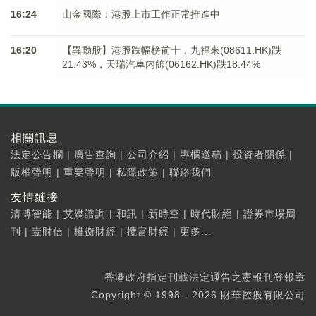
16:24
山金國際：港股上市工作正常推進中
16:20
【異動股】港股跌幅榜前十，九福來(08611.HK)跌
21.43%，天瑞汽車内飾(06162.HK)跌18.44%
相關訊息
法定公告欄
|
廣告查詢
|
公司介紹
|
專欄邀稿
|
投資者關係
|
版權聲明
|
重要聲明
|
私隱政策
|
聯絡我們
友情鏈接
清博智能
|
艾媒諮詢
|
和訊
|
新時空
|
時代財經
|
證券市場周
刊
|
壹財信
|
權衡財經
|
攬富財經
|
更多...
香港政府指定刊載法定通告之憲報刊登報章
Copyright © 1998 - 2026 財華控股有限公司