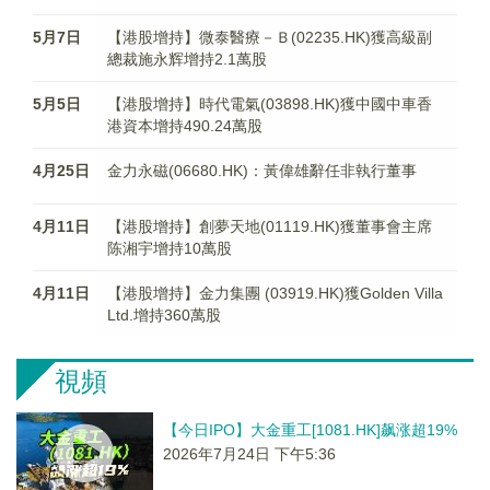
5月7日
【港股增持】微泰醫療－Ｂ(02235.HK)獲高級副
總裁施永辉增持2.1萬股
5月5日
【港股增持】時代電氣(03898.HK)獲中國中車香
港資本增持490.24萬股
4月25日
金力永磁(06680.HK)：黃偉雄辭任非執行董事
4月11日
【港股增持】創夢天地(01119.HK)獲董事會主席
陈湘宇增持10萬股
4月11日
【港股增持】金力集團 (03919.HK)獲Golden Villa
Ltd.增持360萬股
視頻
【今日IPO】大金重工[1081.HK]飙涨超19%
2026年7月24日 下午5:36