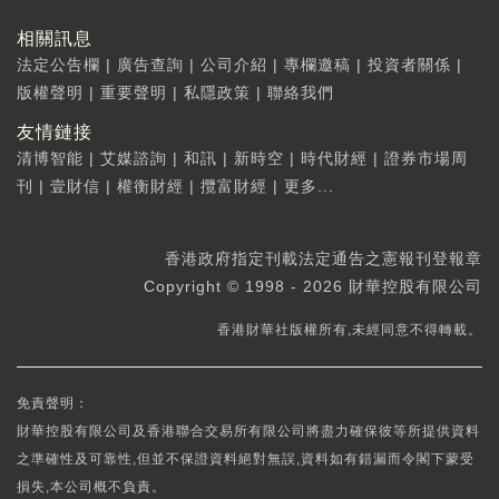
相關訊息
法定公告欄
|
廣告查詢
|
公司介紹
|
專欄邀稿
|
投資者關係
|
版權聲明
|
重要聲明
|
私隱政策
|
聯絡我們
友情鏈接
清博智能
|
艾媒諮詢
|
和訊
|
新時空
|
時代財經
|
證券市場周
刊
|
壹財信
|
權衡財經
|
攬富財經
|
更多...
香港政府指定刊載法定通告之憲報刊登報章
Copyright © 1998 - 2026 財華控股有限公司
香港財華社版權所有,未經同意不得轉載。
免責聲明：
財華控股有限公司及香港聯合交易所有限公司將盡力確保彼等所提供資料
之準確性及可靠性,但並不保證資料絕對無誤,資料如有錯漏而令閣下蒙受
損失,本公司概不負責。