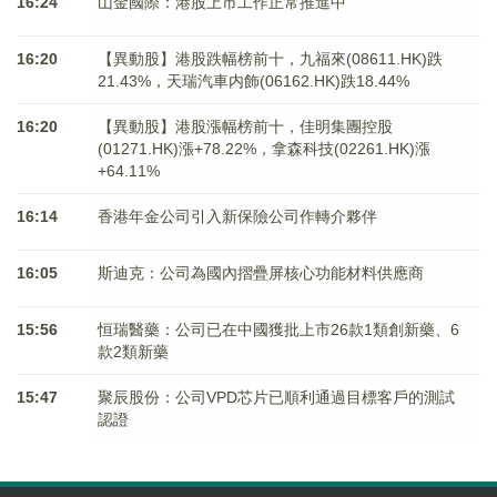
16:24
山金國際：港股上市工作正常推進中
16:20
【異動股】港股跌幅榜前十，九福來(08611.HK)跌
21.43%，天瑞汽車内飾(06162.HK)跌18.44%
16:20
【異動股】港股漲幅榜前十，佳明集團控股
(01271.HK)漲+78.22%，拿森科技(02261.HK)漲
+64.11%
16:14
香港年金公司引入新保險公司作轉介夥伴
16:05
斯迪克：公司為國內摺疊屏核心功能材料供應商
15:56
恒瑞醫藥：公司已在中國獲批上市26款1類創新藥、6
款2類新藥
15:47
聚辰股份：公司VPD芯片已順利通過目標客戶的測試
認證