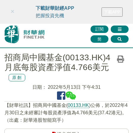
財華智庫網
FINTV
FINMETA
財華證券
媒體矩陣
下載財華財經APP
×
下載APP
智庫沙龍
聯絡我們
把握投資先機
訂閱
简
招商局中國基金(00133.HK)4
月底每股資產淨值4.766美元
原創
日期：
2022年5月13日 下午4:31
【財華社訊】招商局中國基金(
00133.HK
)公佈，於2022年4
月30日之未經審計每股資產淨值為4.766美元(37.42港元)。
（出處：財華港股智能寫手）