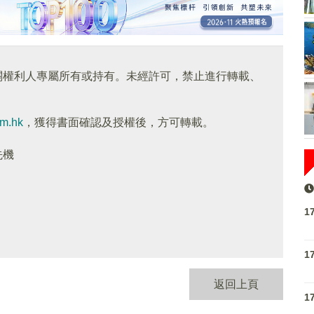
關權利人專屬所有或持有。未經許可，禁止進行轉載、
om.hk
，獲得書面確認及授權後，方可轉載。
先機
1
1
返回上頁
1