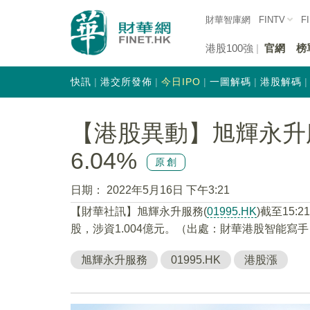
財華智庫網
FINTV
F
港股100強
官網
榜
快訊
港交所發佈
今日IPO
一圖解碼
港股解碼
【港股異動】旭輝永升服務
6.04%
原創
日期：
2022年5月16日 下午3:21
【財華社訊】旭輝永升服務(
01995.HK
)截至15:
股，涉資1.004億元。（出處：財華港股智能寫手
旭輝永升服務
01995.HK
港股漲