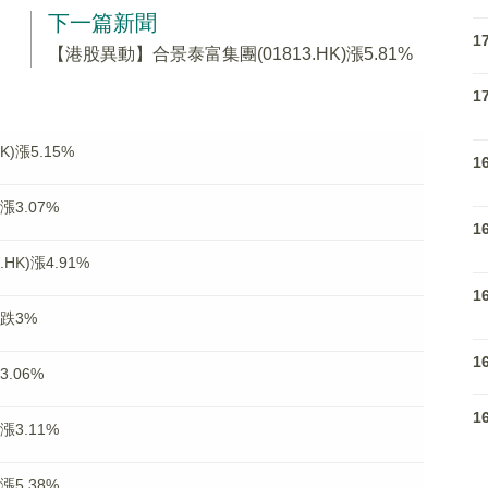
下一篇新聞
1
【港股異動】合景泰富集團(01813.HK)漲5.81%
1
)漲5.15%
1
漲3.07%
1
K)漲4.91%
1
)跌3%
1
.06%
1
漲3.11%
漲5.38%