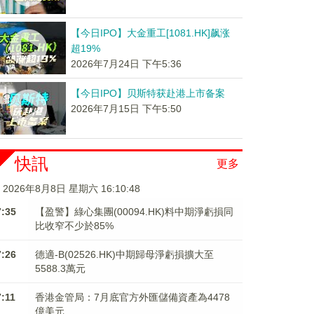
【今日IPO】大金重工[1081.HK]飙涨
超19%
2026年7月24日 下午5:36
【今日IPO】贝斯特获赴港上市备案
2026年7月15日 下午5:50
快訊
更多
2026年8月8日 星期六 16:10:49
7:35
【盈警】綠心集團(00094.HK)料中期淨虧損同
比收窄不少於85%
7:26
德適-B(02526.HK)中期歸母淨虧損擴大至
5588.3萬元
7:11
香港金管局：7月底官方外匯儲備資產為4478
億美元