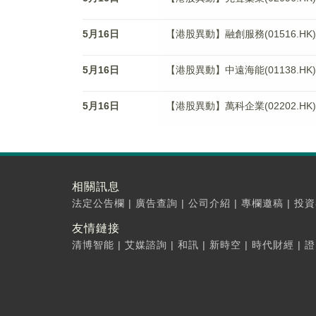
5月16日
【港股異動】融創服務(01516.HK)
5月16日
【港股異動】中遠海能(01138.HK)
5月16日
【港股異動】萬科企業(02202.HK)
相關訊息
法定公告欄
|
廣告查詢
|
公司介紹
|
專欄邀稿
|
投資
友情鏈接
清博智能
|
艾媒諮詢
|
和訊
|
新時空
|
時代財經
|
證