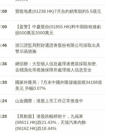
7:08
寶龍地產(01238.HK)7月合約銷售額約5.5億元
7:00
【盈警】中慶股份(01855.HK)料中期除稅後虧
損500萬至2000萬元
6:46
浙江證監局對財通證券股份有限公司採取出具
警示函措施
6:36
網信辦：大型個人信息處理者應當採取加密、
去標識化等措施保障所處理個人信息安全
6:30
國家外匯局：7月末中國外匯儲備規模34188億
美元 升幅0.07%
6:24
山金國際：港股上市工作正常推進中
6:20
【異動股】港股跌幅榜前十，九福來
(08611.HK)跌21.43%，天瑞汽車内飾
(06162.HK)跌18.44%