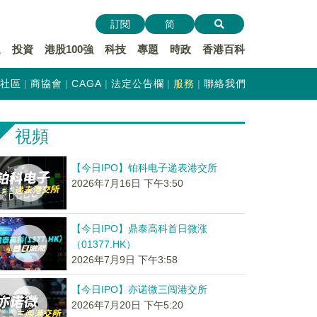
訂閱
简
遞
投資
港股100強
科技
專題
時政
香港百科
社區
商協會
CAGA
法定公告欄
服務
聯絡我們
視頻
【今日IPO】铂科电子递表港交所
2026年7月16日 下午3:50
【今日IPO】鼎泰高科首日微涨
（01377.HK）
2026年7月9日 下午3:58
【今日IPO】亦诺微三闯港交所
2026年7月20日 下午5:20