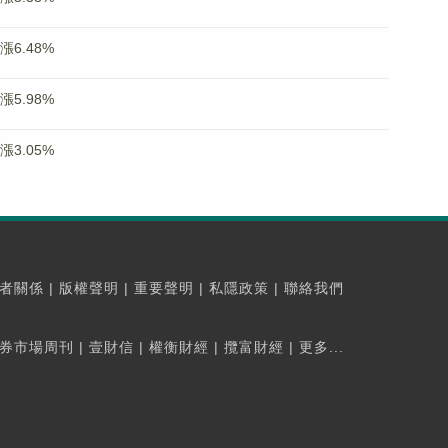
漲6.48%
漲5.98%
漲3.05%
者關係
|
版權聲明
|
重要聲明
|
私隱政策
|
聯絡我們
券市場周刊
|
壹財信
|
權衡財經
|
攬富財經
|
更多...