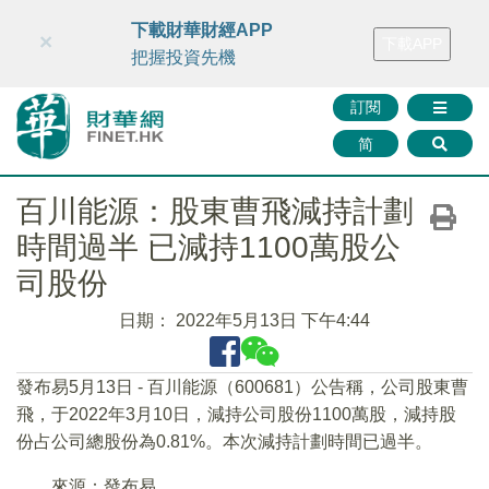
財華智庫網
FINTV
FINMETA
財華證券
媒體矩陣
下載財華財經APP
×
下載APP
智庫沙龍
聯絡我們
把握投資先機
訂閱
简
百川能源：股東曹飛減持計劃
時間過半 已減持1100萬股公
司股份
日期：
2022年5月13日 下午4:44
發布易5月13日 - 百川能源（600681）公告稱，公司股東曹
飛，于2022年3月10日，減持公司股份1100萬股，減持股
份占公司總股份為0.81%。本次減持計劃時間已過半。
來源：發布易