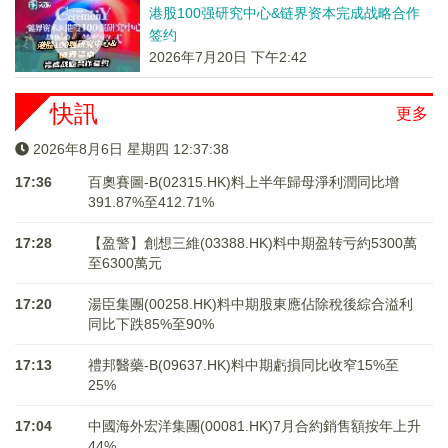
港股100强研究中心&链界资本完成战略合作
签约
2026年7月20日 下午2:42
快訊
更多
2026年8月6日 星期四 12:37:38
17:36
百奧賽圖-B(02315.HK)料上半年歸母淨利潤同比增
391.87%至412.71%
17:28
【盈警】創想三維(03388.HK)料中期盈转亏約5300萬
至6300萬元
17:20
湯臣集團(00258.HK)料中期股東應佔除稅後綜合溢利
同比下跌85%至90%
17:13
禮邦醫藥-B(09637.HK)料中期虧損同比收窄15%至
25%
17:04
中國海外宏洋集團(00081.HK)7月合約銷售額按年上升
44%