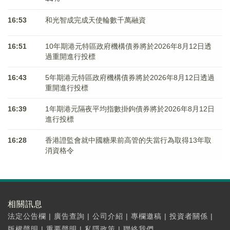
16:53
和光智成完成天使輪數千萬融資
16:51
10年期港元特區政府機構債券將於2026年8月12日透
過重開進行投標
16:43
5年期港元特區政府機構債券將於2026年8月12日透過
重開進行投標
16:39
1年期港元隔夜平均指數掛鉤債券將於2026年8月12日
進行投標
16:28
香港證監會就中國糖果前高管的失當行為取得13年取
消資格令
相關訊息
法定公告欄
|
廣告查詢
|
公司介紹
|
專欄邀稿
|
投資者關係
|
版權聲明
|
重要聲明
|
私隱政策
|
聯絡我們