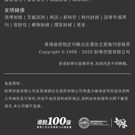
友情鏈接
清博智能
|
艾媒諮詢
|
和訊
|
新時空
|
時代財經
|
證券市場周
刊
|
壹財信
|
權衡財經
|
攬富財經
|
更多...
香港政府指定刊載法定通告之憲報刊登報章
Copyright © 1998 - 2026 財華控股有限公司
香港財華社版權所有,未經同意不得轉載。
免責聲明：
財華控股有限公司及香港聯合交易所有限公司將盡力確保彼等所提供資料
之準確性及可靠性,但並不保證資料絕對無誤,資料如有錯漏而令閣下蒙受
損失,本公司概不負責。