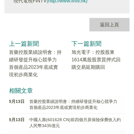
現代電視FINTV
(http://www.fintv.hk)
返回上頁
上一篇新聞
下一篇新聞
首藥控股業績說明會：持
旭光電子：控股股東
續研發提升核心競爭力
1614萬股股票質押式回
首個産品2023年底或實
購交易延期購回
現初步商業化
相關文章
5月13日
首藥控股業績說明會：持續研發提升核心競爭力
首個産品2023年底或實現初步商業化
5月13日
中國人壽(601628.CN)前四個月原保險保費收入約
人民幣3435億元