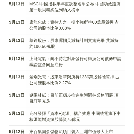
5月13日
MSCI中國指數半年度調整名單公布 中國功效護膚
第一股貝泰妮位列納入榜單
5月13日
康龍化成：實控人之一樓小強所持60萬股質押 占
公司總股本比例0.08%
5月13日
華鋒股份：股東譚帼英減持計劃實施完畢 共減持
約190.50萬股
5月13日
上能電氣：向不特定對象發行可轉換公司債券申請
獲證監會同意注冊
5月13日
聚燦光電：股東潘華榮所持1236萬股解除質押 占
公司總股本比例2.27%
5月13日
嶽陽林紙：目前正穩步推進生態園林業務開展 項
目訂單充足
5月13日
充分發揮「資本+資源」耦合效應 中國核電旗下中
核匯能增資擴股募資75億元
5月12日
東百集團倉儲物流項目裝入亞洲市值最大上市