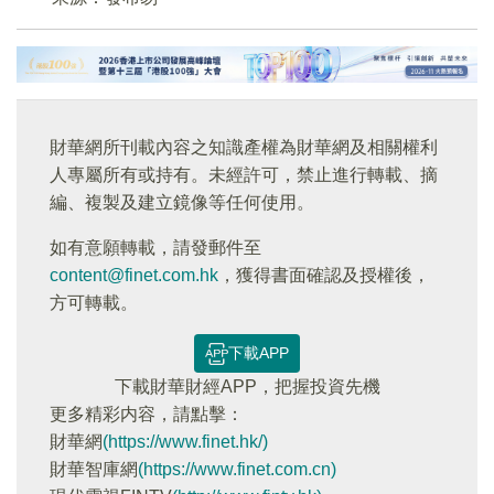
財華網所刊載內容之知識產權為財華網及相關權利
人專屬所有或持有。未經許可，禁止進行轉載、摘
編、複製及建立鏡像等任何使用。
如有意願轉載，請發郵件至
content@finet.com.hk
，獲得書面確認及授權後，
方可轉載。
下載APP
下載財華財經APP，把握投資先機
更多精彩内容，請點擊：
財華網
(https://www.finet.hk/)
財華智庫網
(https://www.finet.com.cn)