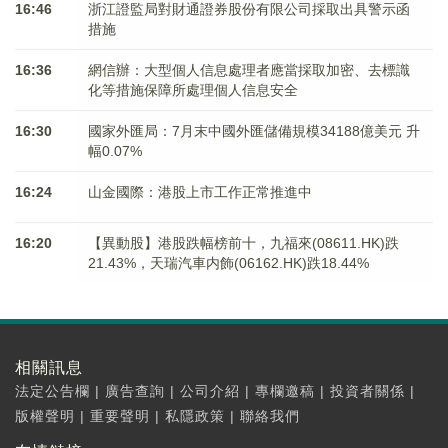
16:46
浙江證監局對財通證券股份有限公司採取出具警示函
措施
16:36
網信辦：大型個人信息處理者應當採取加密、去標識
化等措施保障所處理個人信息安全
16:30
國家外匯局：7月末中國外匯儲備規模34188億美元 升
幅0.07%
16:24
山金國際：港股上市工作正常推進中
16:20
【異動股】港股跌幅榜前十，九福來(08611.HK)跌
21.43%，天瑞汽車内飾(06162.HK)跌18.44%
相關訊息
法定公告欄
|
廣告查詢
|
公司介紹
|
專欄邀稿
|
投資者關係
|
版權聲明
|
重要聲明
|
私隱政策
|
聯絡我們