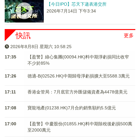
【今日IPO】芯天下递表港交所
2026年7月14日 下午3:34
快訊
更多
2026年8月8日 星期六 10:58:25
17:35
【盈警】綠心集團(00094.HK)料中期淨虧損同比收窄
不少於85%
17:26
德適-B(02526.HK)中期歸母淨虧損擴大至5588.3萬元
17:11
香港金管局：7月底官方外匯儲備資產為4478億美元
17:08
寶龍地產(01238.HK)7月合約銷售額約5.5億元
17:00
【盈警】中慶股份(01855.HK)料中期除稅後虧損500萬
至2000萬元