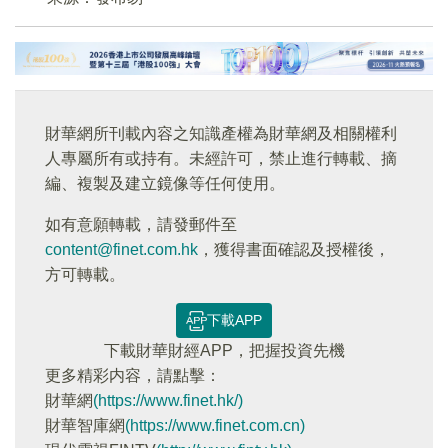
財華網所刊載內容之知識產權為財華網及相關權利
人專屬所有或持有。未經許可，禁止進行轉載、摘
編、複製及建立鏡像等任何使用。
如有意願轉載，請發郵件至
content@finet.com.hk
，獲得書面確認及授權後，
方可轉載。
下載APP
下載財華財經APP，把握投資先機
更多精彩内容，請點擊：
財華網
(https://www.finet.hk/)
財華智庫網
(https://www.finet.com.cn)