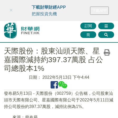
財華智庫網
FINTV
FINMETA
財華證券
媒體矩陣
下載財華財經APP
×
下載APP
智庫沙龍
聯絡我們
把握投資先機
訂閱
简
天際股份：股東汕頭天際、星
嘉國際減持約397.37萬股 占公
司總股本1%
日期：
2022年5月13日 下午4:44
發布易5月13日 - 天際股份（002759）公告稱，公司股東汕
頭市天際有限公司、星嘉國際有限公司于2022年5月11日減
持公司股份約397.37萬股，減持比例為1%。
來源：發布易