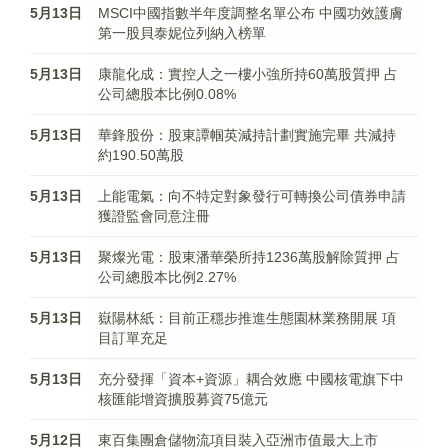
5月13日
MSCI中國指數半年度調整名單公布 中國功效護膚
第一股貝泰妮位列納入榜單
5月13日
康龍化成：實控人之一樓小強所持60萬股質押 占
公司總股本比例0.08%
5月13日
華鋒股份：股東譚帼英減持計劃實施完畢 共減持
約190.50萬股
5月13日
上能電氣：向不特定對象發行可轉換公司債券申請
獲證監會同意注冊
5月13日
聚燦光電：股東潘華榮所持1236萬股解除質押 占
公司總股本比例2.27%
5月13日
嶽陽林紙：目前正穩步推進生態園林業務開展 項
目訂單充足
5月13日
充分發揮「資本+資源」耦合效應 中國核電旗下中
核匯能增資擴股募資75億元
5月12日
東百集團倉儲物流項目裝入亞洲市值最大上市