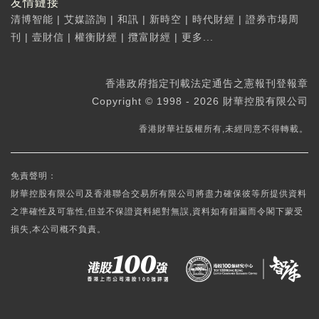
友情鏈接
清博智能
|
艾媒諮詢
|
和訊
|
新時空
|
時代財經
|
證券市場周
刊
|
壹財信
|
權衡財經
|
攬富財經
|
更多...
香港政府指定刊載法定通告之憲報刊登報章
Copyright © 1998 - 2026 財華控股有限公司
香港財華社版權所有,未經同意不得轉載。
免責聲明：
財華控股有限公司及香港聯合交易所有限公司將盡力確保彼等所提供資料
之準確性及可靠性,但並不保證資料絕對無誤,資料如有錯漏而令閣下蒙受
損失,本公司概不負責。