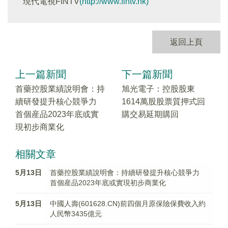
現代電視FINTV
(http://www.fintv.hk)
返回上頁
上一篇新聞
下一篇新聞
首藥控股業績說明會：持
旭光電子：控股股東
續研發提升核心競爭力
1614萬股股票質押式回
首個産品2023年底或實
購交易延期購回
現初步商業化
相關文章
5月13日
首藥控股業績說明會：持續研發提升核心競爭力
首個産品2023年底或實現初步商業化
5月13日
中國人壽(601628.CN)前四個月原保險保費收入約
人民幣3435億元