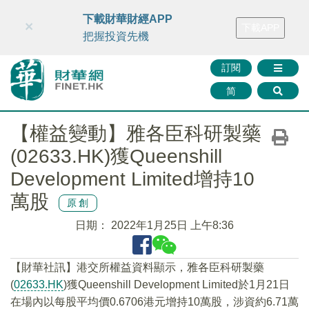
財華智庫網
FINTV
FINMETA
財華證券
媒體矩陣
下載財華財經APP
×
下載APP
智庫沙龍
聯絡我們
把握投資先機
訂閱
简
【權益變動】雅各臣科研製藥
(02633.HK)獲Queenshill
Development Limited增持10
萬股
原創
日期：
2022年1月25日 上午8:36
【財華社訊】港交所權益資料顯示，雅各臣科研製藥
(
02633.HK
)獲Queenshill Development Limited於1月21日
在場內以每股平均價0.6706港元增持10萬股，涉資約6.71萬