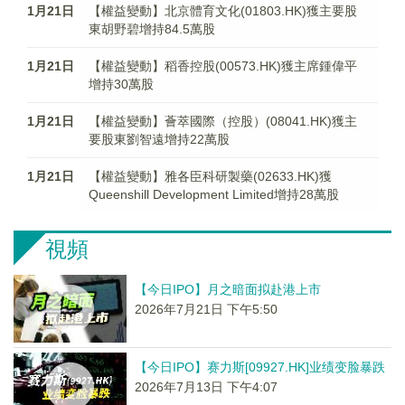
1月21日
【權益變動】北京體育文化(01803.HK)獲主要股
東胡野碧增持84.5萬股
1月21日
【權益變動】稻香控股(00573.HK)獲主席鍾偉平
增持30萬股
1月21日
【權益變動】薈萃國際（控股）(08041.HK)獲主
要股東劉智遠增持22萬股
1月21日
【權益變動】雅各臣科研製藥(02633.HK)獲
Queenshill Development Limited增持28萬股
視頻
【今日IPO】月之暗面拟赴港上市
2026年7月21日 下午5:50
【今日IPO】赛力斯[09927.HK]业绩变脸暴跌
2026年7月13日 下午4:07