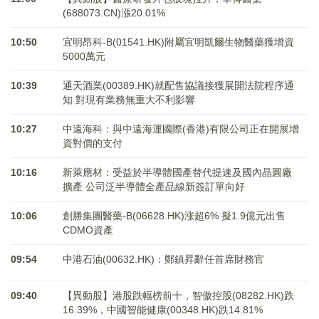
(688073.CN)漲20.01%
10:50
宜明昂科-B(01541.HK)附屬宜明凱爾生物醫藥獲增資
5000萬元
10:39
通天酒業(00389.HK)就配售協議接獲展開法院程序通
知 對現有業務無重大不利影響
10:27
中遠海科：與中遠海運國際(香港)有限公司正在開展增
資對價的支付
10:16
新萊應材：受益於半導體國產替代提速及國內晶圓廠
擴產 公司泛半導體全產品線新簽訂單向好
10:06
創勝集團醫藥-B(06628.HK)涨超6% 擬1.9億元出售
CDMO資產
09:54
中港石油(00632.HK)：鄭鎮昇辭任首席財務官
09:40
【異動股】港股跌幅榜前十，智傲控股(08282.HK)跌
16.39%，中國智能健康(00348.HK)跌14.81%