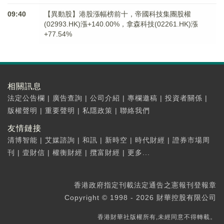
09:40
【異動股】港股漲幅榜前十，帝國科技集團股權
(02993.HK)漲+140.00%，拿森科技(02261.HK)漲
+77.54%
相關訊息
法定公告欄
|
廣告查詢
|
公司介紹
|
專欄邀稿
|
投資者關係
|
版權聲明
|
重要聲明
|
私隱政策
|
聯絡我們
友情鏈接
清博智能
|
艾媒諮詢
|
和訊
|
新時空
|
時代財經
|
證券市場周
刊
|
壹財信
|
權衡財經
|
攬富財經
|
更多...
香港政府指定刊載法定通告之憲報刊登報章
Copyright © 1998 - 2026 財華控股有限公司
香港財華社版權所有,未經同意不得轉載。