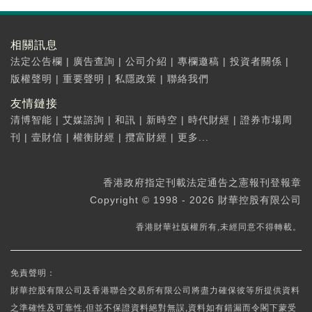
相關訊息
法定公告欄
|
廣告查詢
|
公司介紹
|
專欄邀稿
|
投資者關係
|
版權聲明
|
重要聲明
|
私隱政策
|
聯絡我們
友情鏈接
清博智能
|
艾媒諮詢
|
和訊
|
新時空
|
時代財經
|
證券市場周
刊
|
壹財信
|
權衡財經
|
攬富財經
|
更多...
香港政府指定刊載法定通告之憲報刊登報章
Copyright © 1998 - 2026 財華控股有限公司
香港財華社版權所有,未經同意不得轉載。
免責聲明：
財華控股有限公司及香港聯合交易所有限公司將盡力確保彼等所提供資料
之準確性及可靠性,但並不保證資料絕對無誤,資料如有錯漏而令閣下蒙受