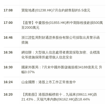
17:08
寶龍地產(01238.HK)7月合約銷售額約5.5億元
17:00
【盈警】中慶股份(01855.HK)料中期除稅後虧損500萬
至2000萬元
16:46
浙江證監局對財通證券股份有限公司採取出具警示函
措施
16:36
網信辦：大型個人信息處理者應當採取加密、去標識
化等措施保障所處理個人信息安全
16:30
國家外匯局：7月末中國外匯儲備規模34188億美元 升
幅0.07%
16:24
山金國際：港股上市工作正常推進中
16:20
【異動股】港股跌幅榜前十，九福來(08611.HK)跌
21.43%，天瑞汽車内飾(06162.HK)跌18.44%