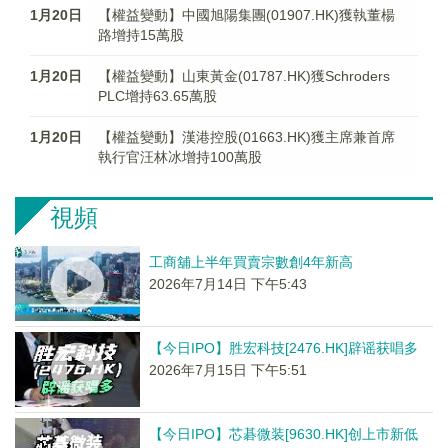
1月20日
【權益變動】中國旭陽集團(01907.HK)獲執董楊
路增持15萬股
1月20日
【權益變動】山東黃金(01787.HK)獲Schroders
PLC增持63.65萬股
1月20日
【權益變動】漢港控股(01663.HK)獲主席兼首席
執行官汪林冰增持100萬股
視頻
工商舖上半年買賣宗數創4年新高
2026年7月14日 下午5:43
【今日IPO】胜宏科技[2476.HK]辟谣获唱多
2026年7月15日 下午5:51
【今日IPO】芯碁微装[9630.HK]创上市新低