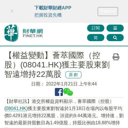
財華智庫網
FINTV
FINMETA
財華證券
媒體矩陣
下載財華財經APP
×
下載APP
智庫沙龍
聯絡我們
把握投資先機
訂閱
简
【權益變動】薈萃國際（控
股）(08041.HK)獲主要股東劉
智遠增持22萬股
原創
日期：
2022年1月21日 上午8:44
【財華社訊】港交所權益資料顯示，薈萃國際（控股）
(
08041.HK
)獲主要股東劉智遠於1月18日在場內以每股平均
價0.4291港元增持22萬股，涉資約9.44萬港元。增持後，劉
智遠的最新持股數目為1.49億股，持股比例由18.88%增持