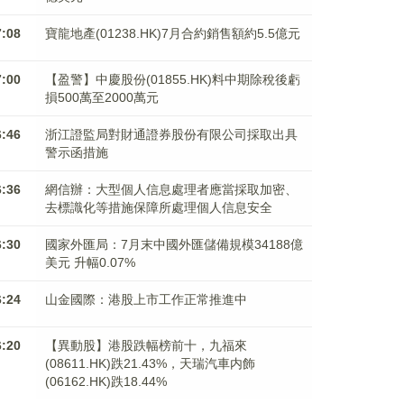
7:08
寶龍地產(01238.HK)7月合約銷售額約5.5億元
7:00
【盈警】中慶股份(01855.HK)料中期除稅後虧
損500萬至2000萬元
6:46
浙江證監局對財通證券股份有限公司採取出具
警示函措施
6:36
網信辦：大型個人信息處理者應當採取加密、
去標識化等措施保障所處理個人信息安全
6:30
國家外匯局：7月末中國外匯儲備規模34188億
美元 升幅0.07%
6:24
山金國際：港股上市工作正常推進中
6:20
【異動股】港股跌幅榜前十，九福來
(08611.HK)跌21.43%，天瑞汽車内飾
(06162.HK)跌18.44%