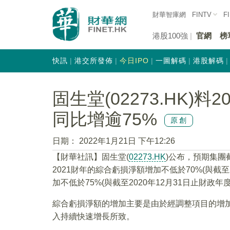
財華智庫網
FINTV
F
港股100強
官網
榜
快訊
港交所發佈
今日IPO
一圖解碼
港股解碼
固生堂(02273.HK)
同比增逾75%
原創
日期：
2022年1月21日 下午12:26
【財華社訊】固生堂(
02273.HK
)公布，預期集團截
2021財年的綜合虧損淨額增加不低於70%(與截至
加不低於75%(與截至2020年12月31日止財政年
綜合虧損淨額的增加主要是由於經調整項目的增
入持續快速增長所致。