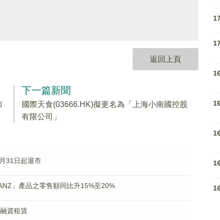
1
1
返回上頁
1
下一篇新聞
1
市
國際天食(03666.HK)擬更名為「上海小南國控股
有限公司」
1
年1月31日起退市
1
LILANZ」產品之零售額同比升15%至20%
1
立融資租賃