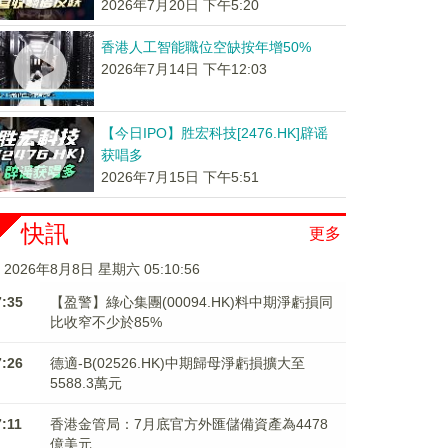
2026年7月20日 下午5:20
香港人工智能職位空缺按年增50%
2026年7月14日 下午12:03
【今日IPO】胜宏科技[2476.HK]辟谣
获唱多
2026年7月15日 下午5:51
快訊
更多
2026年8月8日 星期六 05:10:57
7:35
【盈警】綠心集團(00094.HK)料中期淨虧損同
比收窄不少於85%
7:26
德適-B(02526.HK)中期歸母淨虧損擴大至
5588.3萬元
7:11
香港金管局：7月底官方外匯儲備資產為4478
億美元