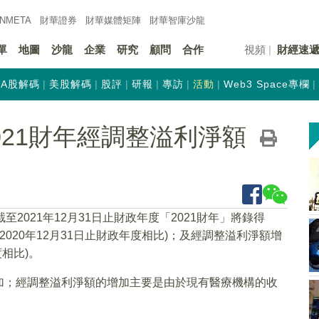
INMETA
財華證券
財華
媒體矩陣
財華
智庫沙龍
單
地圖
沙龍
企業
研究
顧問
合作
視頻
財經速
A股解碼
美股解碼
股評
研報
專訪
活動
Web3 Space專欄
料2021財年經調整溢利淨額
至2021年12月31日止財政年度「2021財年」將錄得
2020年12月31日止財政年度相比)；及經調整溢利淨額增
度相比)。
加；經調整溢利淨額的增加主要是由於現有醫療機構的收