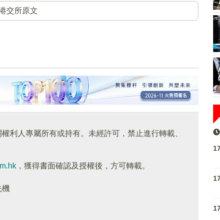
港交所原文
關權利人專屬所有或持有。未經許可，禁止進行轉載、
1
om.hk
，獲得書面確認及授權後，方可轉載。
1
先機
1