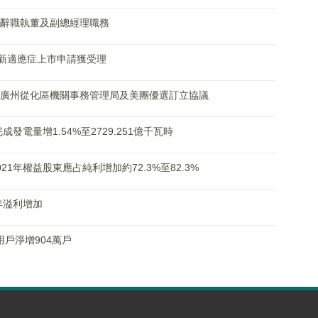
陳德啟辭職執董及副總經理職務
澤®新適應症上市申請獲受理
分別與廣州從化區機關事務管理局及美團優選訂立協議
計完成發電量增1.54%至2729.251億千瓦時
2021年權益股東應占純利增加約72.3%至82.3%
財年溢利增加
餐用戶淨增904萬戶