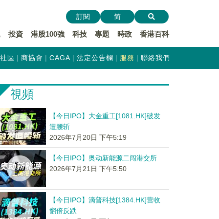
訂閱
简
遞
投資
港股100強
科技
專題
時政
香港百科
社區
商協會
CAGA
法定公告欄
服務
聯絡我們
視頻
【今日IPO】大金重工[1081.HK]破发
遭腰斩
2026年7月20日 下午5:19
【今日IPO】奥动新能源二闯港交所
2026年7月21日 下午5:50
【今日IPO】滴普科技[1384.HK]营收
翻倍反跌