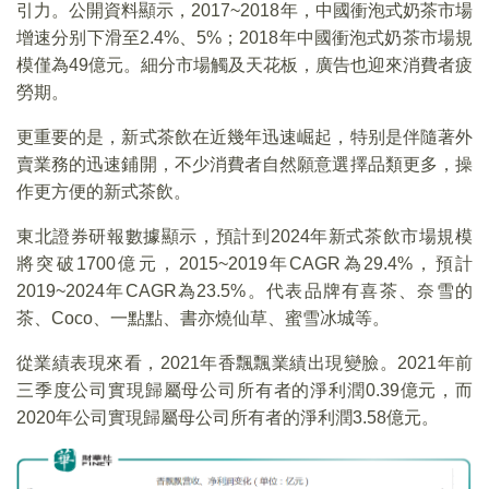
引力。公開資料顯示，2017~2018年，中國衝泡式奶茶市場
增速分别下滑至2.4%、5%；2018年中國衝泡式奶茶市場規
模僅為49億元。細分市場觸及天花板，廣告也迎來消費者疲
勞期。
更重要的是，新式茶飲在近幾年迅速崛起，特别是伴隨著外
賣業務的迅速鋪開，不少消費者自然願意選擇品類更多，操
作更方便的新式茶飲。
東北證券研報數據顯示，預計到2024年新式茶飲市場規模
將突破1700億元，2015~2019年CAGR為29.4%，預計
2019~2024年CAGR為23.5%。代表品牌有喜茶、奈雪的
茶、Coco、一點點、書亦燒仙草、蜜雪冰城等。
從業績表現來看，2021年香飄飄業績出現變臉。2021年前
三季度公司實現歸屬母公司所有者的淨利潤0.39億元，而
2020年公司實現歸屬母公司所有者的淨利潤3.58億元。