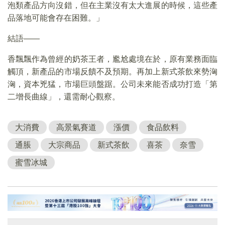
泡類產品方向沒錯，但在主業沒有太大進展的時候，這些產
品落地可能會存在困難。」
結語——
香飄飄作為曾經的奶茶王者，尷尬處境在於，原有業務面臨
觸頂，新產品的市場反饋不及預期。再加上新式茶飲來勢洶
洶，資本兇猛，市場巨頭盤踞。公司未來能否成功打造「第
二增長曲線」，還需耐心觀察。
大消費
高景氣賽道
漲價
食品飲料
通脹
大宗商品
新式茶飲
喜茶
奈雪
蜜雪冰城