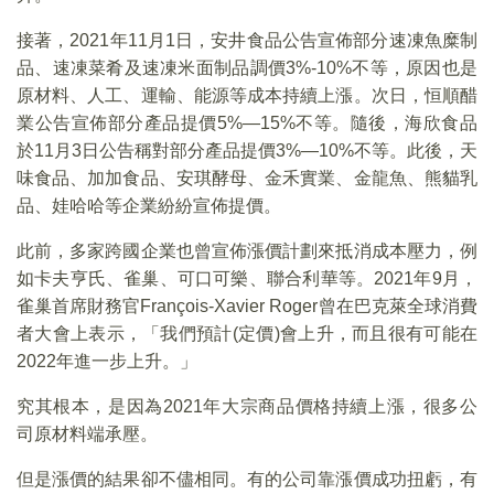
接著，2021年11月1日，安井食品公告宣佈部分速凍魚糜制
品、速凍菜肴及速凍米面制品調價3%-10%不等，原因也是
原材料、人工、運輸、能源等成本持續上漲。次日，恒順醋
業公告宣佈部分產品提價5%—15%不等。隨後，海欣食品
於11月3日公告稱對部分產品提價3%—10%不等。此後，天
味食品、加加食品、安琪酵母、金禾實業、金龍魚、熊貓乳
品、娃哈哈等企業紛紛宣佈提價。
此前，多家跨國企業也曾宣佈漲價計劃來抵消成本壓力，例
如卡夫亨氏、雀巢、可口可樂、聯合利華等。2021年9月，
雀巢首席財務官François-Xavier Roger曾在巴克萊全球消費
者大會上表示，「我們預計(定價)會上升，而且很有可能在
2022年進一步上升。」
究其根本，是因為2021年大宗商品價格持續上漲，很多公
司原材料端承壓。
但是漲價的結果卻不儘相同。有的公司靠漲價成功扭虧，有