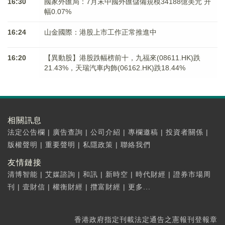
16:30
國家外匯局：7月末中國外匯儲備規模34188億美元 升
幅0.07%
16:24
山金國際：港股上市工作正常推進中
16:20
【異動股】港股跌幅榜前十，九福來(08611.HK)跌
21.43%，天瑞汽車内飾(06162.HK)跌18.44%
相關訊息
法定公告欄
|
廣告查詢
|
公司介紹
|
專欄邀稿
|
投資者關係
|
版權聲明
|
重要聲明
|
私隱政策
|
聯絡我們
友情鏈接
清博智能
|
艾媒諮詢
|
和訊
|
新時空
|
時代財經
|
證券市場周
刊
|
壹財信
|
權衡財經
|
攬富財經
|
更多...
香港政府指定刊載法定通告之憲報刊登報章