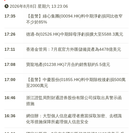
2026年8月8日 星期六 13:23:06
17:35
【盈警】綠心集團(00094.HK)料中期淨虧損同比收窄
不少於85%
17:26
德適-B(02526.HK)中期歸母淨虧損擴大至5588.3萬元
17:11
香港金管局：7月底官方外匯儲備資產為4478億美元
17:08
寶龍地產(01238.HK)7月合約銷售額約5.5億元
17:00
【盈警】中慶股份(01855.HK)料中期除稅後虧損500萬
至2000萬元
16:46
浙江證監局對財通證券股份有限公司採取出具警示函
措施
16:36
網信辦：大型個人信息處理者應當採取加密、去標識
化等措施保障所處理個人信息安全