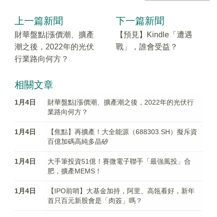
上一篇新聞
下一篇新聞
財華盤點|漲價潮、擴產
【預見】Kindle「遭遇
潮之後，2022年的光伏
戰」，誰會受益？
行業路向何方？
相關文章
1月4日
財華盤點|漲價潮、擴產潮之後，2022年的光伏行
業路向何方？
1月4日
【焦點】再擴產！大全能源（688303.SH）擬斥資
百億加碼高純多晶矽
1月4日
大手筆投資51億！賽微電子聯手「最強風投」合
肥，擴產MEMS！
1月4日
【IPO前哨】大基金加持，阿里、高瓴看好，新年
首只百元新股會是「肉簽」嗎？