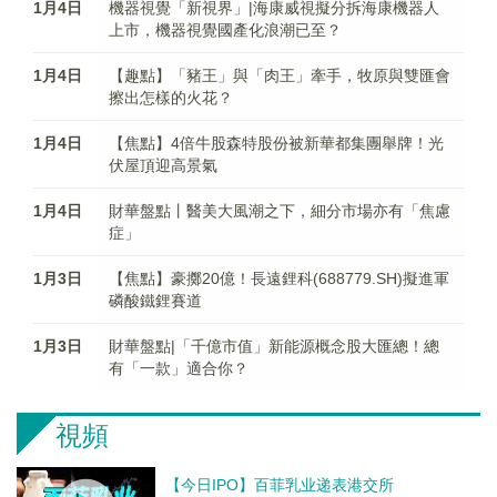
1月4日
機器視覺「新視界」|海康威視擬分拆海康機器人
上市，機器視覺國產化浪潮已至？
1月4日
【趣點】「豬王」與「肉王」牽手，牧原與雙匯會
擦出怎樣的火花？
1月4日
【焦點】4倍牛股森特股份被新華都集團舉牌！光
伏屋頂迎高景氣
1月4日
財華盤點丨醫美大風潮之下，細分市場亦有「焦慮
症」
1月3日
【焦點】豪擲20億！長遠鋰科(688779.SH)擬進軍
磷酸鐵鋰賽道
1月3日
財華盤點|「千億市值」新能源概念股大匯總！總
有「一款」適合你？
視頻
【今日IPO】百菲乳业递表港交所