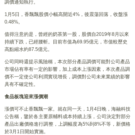
調價通知執行。
1月5日，香飄飄股價小幅高開近4%，後震蕩回落，收盤漲
0.48%。
值得注意的是，曾經的奶茶第一股，股價自2019年8月以來
持續下跌，已經腰斬。目前市值為69.95億元，市值較歷史
高點縮水約87.5億元。
公司同時還提示風險稱，本次部分產品調價可能對公司產品
市場佔有率有一定的影響，加上成本上漲因素，本次產品調
價不一定使公司利潤實現增長，調價對公司未來業績的影響
具有不確定性。
食品板塊迎來漲價潮
漲價可不止香飄飄一家。就在同一天，1月4日晚，海融科技
公告稱，鑒於各主要原輔料成本持續上漲，公司決定對部分
產品出廠價格進行調整，上調幅度為5%到8%不等，新價格
於3月1日開始實施。