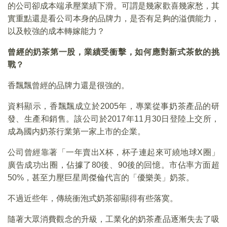
的公司卻成本端承壓業績下滑。可謂是幾家歡喜幾家愁，其
實重點還是看公司本身的品牌力，是否有足夠的溢價能力，
以及較強的成本轉嫁能力？
曾經的奶茶第一股，業績受衝擊，如何應對新式茶飲的挑
戰？
香飄飄曾經的品牌力還是很強的。
資料顯示，香飄飄成立於2005年，專業從事奶茶產品的研
發、生產和銷售。該公司於2017年11月30日登陸上交所，
成為國内奶茶行業第一家上市的企業。
公司曾經靠著「一年賣出X杯，杯子連起來可繞地球X圈」
廣告成功出圈，佔據了80後、90後的回憶。市佔率方面超
50%，甚至力壓巨星周傑倫代言的「優樂美」奶茶。
不過近些年，傳統衝泡式奶茶卻顯得有些落寞。
隨著大眾消費觀念的升級，工業化的奶茶產品逐漸失去了吸