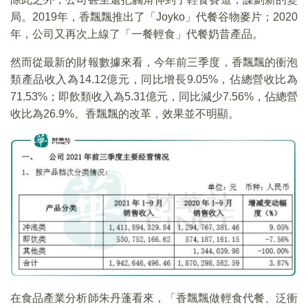
局。2019年，香飄飄推出了「Joyko」代餐谷物麥片；2020
年，公司又再次上線了「一餐輕食」代餐奶昔產品。
然而從最新的財報數據來看，今年前三季度，香飄飄的衝泡
類產品收入為14.12億元，同比增長9.05%，佔總營收比為
71.53%；即飲類收入為5.31億元，同比減少7.56%，佔總營
收比為26.9%。香飄飄的改革，效果並不明顯。
在食品產業分析師朱丹蓬看來，「香飄飄做輕食代餐、泛衝