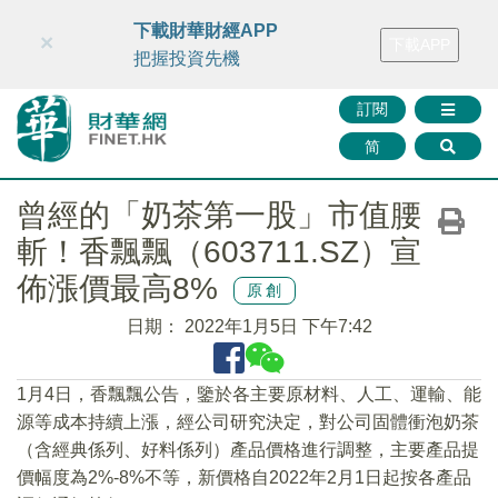
財華智庫網
FINTV
FINMETA
財華證券
媒體矩陣
下載財華財經APP
×
下載APP
智庫沙龍
聯絡我們
把握投資先機
訂閱
简
曾經的「奶茶第一股」市值腰
斬！香飄飄（603711.SZ）宣
佈漲價最高8%
原創
日期：
2022年1月5日 下午7:42
1月4日，香飄飄公告，鑒於各主要原材料、人工、運輸、能
源等成本持續上漲，經公司研究決定，對公司固體衝泡奶茶
（含經典係列、好料係列）產品價格進行調整，主要產品提
價幅度為2%-8%不等，新價格自2022年2月1日起按各產品