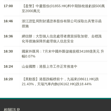
17:00
【盈警】中慶股份(01855.HK)料中期除稅後虧損500萬
至2000萬元
16:46
浙江證監局對財通證券股份有限公司採取出具警示函
措施
16:36
網信辦：大型個人信息處理者應當採取加密、去標識
化等措施保障所處理個人信息安全
16:30
國家外匯局：7月末中國外匯儲備規模34188億美元 升
幅0.07%
16:24
山金國際：港股上市工作正常推進中
16:20
【異動股】港股跌幅榜前十，九福來(08611.HK)跌
21.43%，天瑞汽車内飾(06162.HK)跌18.44%
相關訊息