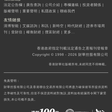
法定公告欄
|
廣告查詢
|
公司介紹
|
專欄邀稿
|
投資者關係
|
版權聲明
|
重要聲明
|
私隱政策
|
聯絡我們
友情鏈接
清博智能
|
艾媒諮詢
|
和訊
|
新時空
|
時代財經
|
證券市場周
刊
|
壹財信
|
權衡財經
|
攬富財經
|
更多...
香港政府指定刊載法定通告之憲報刊登報章
Copyright © 1998 - 2026 財華控股有限公司
香港財華社版權所有,未經同意不得轉載。
免責聲明：
財華控股有限公司及香港聯合交易所有限公司將盡力確保彼等所提供資料
之準確性及可靠性,但並不保證資料絕對無誤,資料如有錯漏而令閣下蒙受
損失,本公司概不負責。