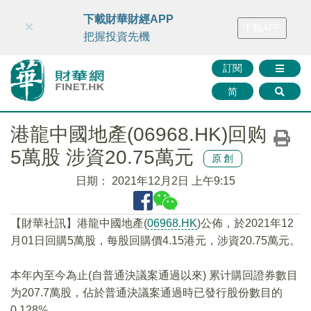
財華智庫網
FINTV
FINMETA
財華證券
媒體矩陣
下載財華財經APP
×
下載APP
智庫沙龍
聯絡我們
把握投資先機
訂閱
简
港龍中國地產(06968.HK)回购
5萬股 涉資20.75萬元
原創
日期：
2021年12月2日 上午9:15
【財華社訊】港龍中國地產(
06968.HK
)公佈，於2021年12
月01日回購5萬股，每股回購價4.15港元，涉資20.75萬元。
本年內至今為止(自普通決議案通過以來) 累计購回證券數目
为207.7萬股，佔於普通決議案通過時已發行股份數目的
0.128%。