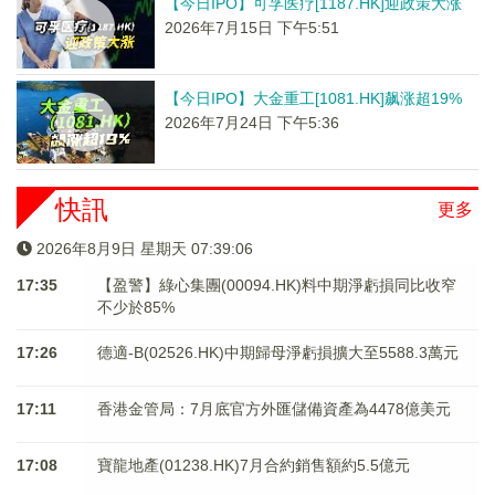
【今日IPO】可孚医疗[1187.HK]迎政策大涨
2026年7月15日 下午5:51
【今日IPO】大金重工[1081.HK]飙涨超19%
2026年7月24日 下午5:36
快訊
更多
2026年8月9日 星期天 07:39:07
17:35
【盈警】綠心集團(00094.HK)料中期淨虧損同比收窄
不少於85%
17:26
德適-B(02526.HK)中期歸母淨虧損擴大至5588.3萬元
17:11
香港金管局：7月底官方外匯儲備資產為4478億美元
17:08
寶龍地產(01238.HK)7月合約銷售額約5.5億元