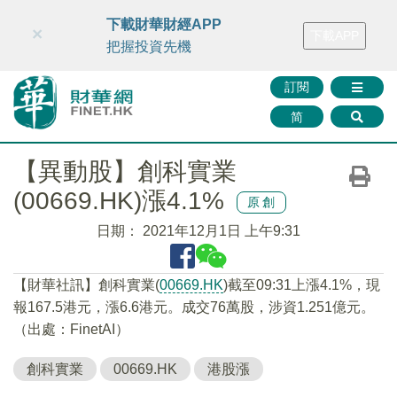
財華智庫網
FINTV
FINMETA
財華證券
媒體矩陣
下載財華財經APP
×
下載APP
智庫沙龍
聯絡我們
把握投資先機
訂閱
简
【異動股】創科實業
(00669.HK)漲4.1%
原創
日期：
2021年12月1日 上午9:31
【財華社訊】創科實業(
00669.HK
)截至09:31上漲4.1%，現
報167.5港元，漲6.6港元。成交76萬股，涉資1.251億元。
（出處：FinetAI）
創科實業
00669.HK
港股漲