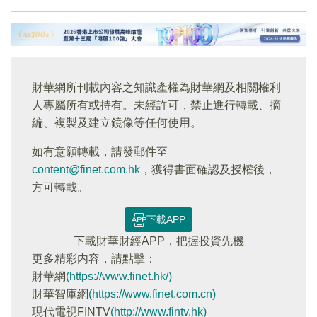
財華網所刊載內容之知識產權為財華網及相關權利
人專屬所有或持有。未經許可，禁止進行轉載、摘
編、複製及建立鏡像等任何使用。
如有意願轉載，請發郵件至
content@finet.com.hk
，獲得書面確認及授權後，
方可轉載。
下載APP
下載財華財經APP，把握投資先機
更多精彩内容，請點擊：
財華網
(https://www.finet.hk/)
財華智庫網
(https://www.finet.com.cn)
現代電視FINTV
(http://www.fintv.hk)