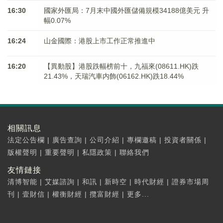
16:30
國家外匯局：7月末中國外匯儲備規模34188億美元 升
幅0.07%
16:24
山金國際：港股上市工作正常推進中
16:20
【異動股】港股跌幅榜前十，九福來(08611.HK)跌
21.43%，天瑞汽車内飾(06162.HK)跌18.44%
相關訊息
法定公告欄
|
廣告查詢
|
公司介紹
|
專欄邀稿
|
投資者關係
|
版權聲明
|
重要聲明
|
私隱政策
|
聯絡我們
友情鏈接
清博智能
|
艾媒諮詢
|
和訊
|
新時空
|
時代財經
|
證券市場周
刊
|
壹財信
|
權衡財經
|
攬富財經
|
更多...