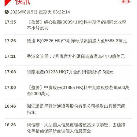
快訊
更多
2026年8月9日 星期天 06:22:15
17:35
【盈警】綠心集團(00094.HK)料中期淨虧損同比收窄
不少於85%
17:26
德適-B(02526.HK)中期歸母淨虧損擴大至5588.3萬元
17:11
香港金管局：7月底官方外匯儲備資產為4478億美元
17:08
寶龍地產(01238.HK)7月合約銷售額約5.5億元
17:00
【盈警】中慶股份(01855.HK)料中期除稅後虧損500萬
至2000萬元
16:46
浙江證監局對財通證券股份有限公司採取出具警示函
措施
16:36
網信辦：大型個人信息處理者應當採取加密、去標識
化等措施保障所處理個人信息安全