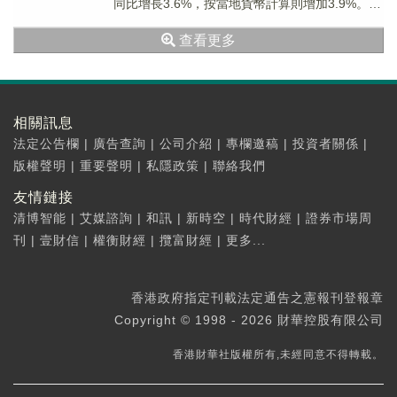
同比增長3.6%，按當地貨幣計算則增加3.9%。股
東應佔溢利9.76億美...
查看更多
相關訊息
法定公告欄
|
廣告查詢
|
公司介紹
|
專欄邀稿
|
投資者關係
|
版權聲明
|
重要聲明
|
私隱政策
|
聯絡我們
友情鏈接
清博智能
|
艾媒諮詢
|
和訊
|
新時空
|
時代財經
|
證券市場周
刊
|
壹財信
|
權衡財經
|
攬富財經
|
更多...
香港政府指定刊載法定通告之憲報刊登報章
Copyright © 1998 - 2026 財華控股有限公司
香港財華社版權所有,未經同意不得轉載。