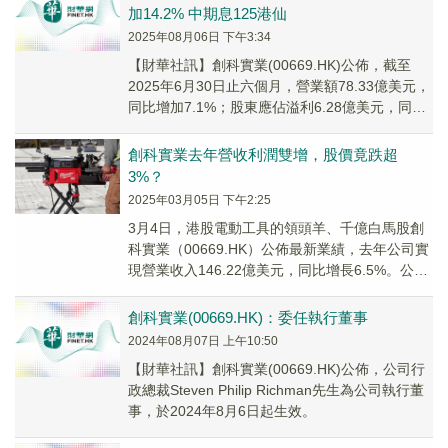
加14.2% 中期息125港仙
2025年08月06日 下午3:34
【財華社訊】創科實業(00669.HK)公佈，截至
2025年6月30日止六個月，營業額78.33億美元，
同比增加7.1%；股東應佔溢利6.28億美元，同比
增加14.2%；每股基本...
創科實業去年營收利潤雙增，股價竟跌超
3%？
2025年03月05日 下午2:25
3月4日，港股電動工具的領頭羊、千億白馬股創
科實業（00669.HK）公佈最新業績，去年公司實
現營業收入146.22億美元，同比增長6.5%。公司
自由現金流達到破紀錄的15.91億美元。
創科實業(00669.HK)：委任執行董事
2024年08月07日 上午10:50
【財華社訊】創科實業(00669.HK)公佈，公司行
政總裁Steven Philip Richman先生為公司執行董
事，於2024年8月6日起生效。