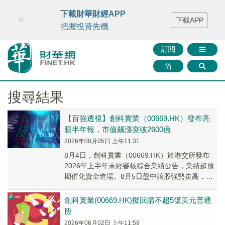
財華智庫網
FINTV
FINMETA
財華證券
媒體矩陣
下載財華財經APP
×
下載APP
智庫沙龍
聯絡我們
把握投資先機
訂閱
简
搜尋結果
【百強透視】創科實業（00669.HK）發布亮
眼半年報，市值飆漲突破2600億
2026年08月05日 上午11:31
8月4日，創科實業（00669.HK）於港交所發布
2026年上半年未經審核綜合業績公告，業績超預
期催化資金進場。8月5日盤中該股強勢走高，截
至發稿，公司股價報142.4港元，漲幅...
創科實業(00669.HK)擬回購不超5億美元普通
股
2026年06月02日 上午11:59