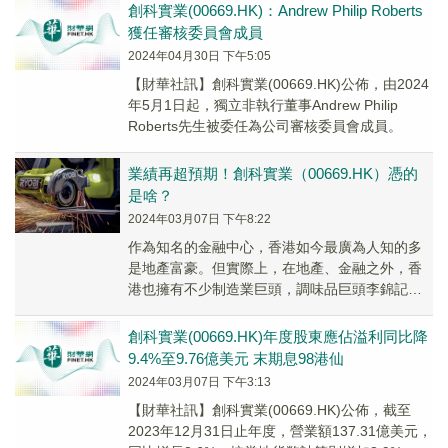
創科實業(00669.HK)：Andrew Philip Roberts
獲任審核委員會成員
2024年04月30日 下午5:05
【財華社訊】創科實業(00669.HK)公佈，由2024
年5月1日起，獨立非執行董事Andrew Philip
Roberts先生被委任為公司審核委員會成員。
業績再超預期！創科實業（00669.HK）憑的
是啥？
2024年03月07日 下午8:22
作為知名的金融中心，香港如今最廣為人知的多
是地產富豪。但實際上，在地產、金融之外，香
港也擁有不少制造業巨頭，調味品巨頭李錦記、
電動工具龍頭創科實業（00669.HK）均是其中的
佼...
創科實業(00669.HK)年度股東應佔溢利同比降
9.4%至9.76億美元 末期息98港仙
2024年03月07日 下午3:13
【財華社訊】創科實業(00669.HK)公佈，截至
2023年12月31日止年度，營業額137.31億美元，