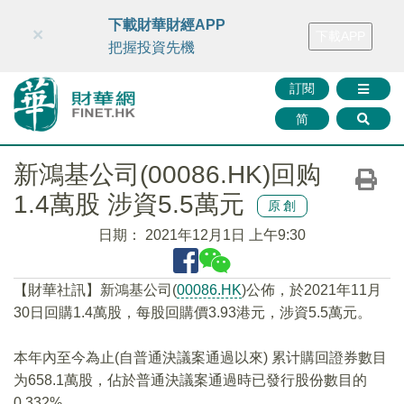
財華智庫網
FINTV
FINMETA
財華證券
媒體矩陣
下載財華財經APP
×
下載APP
智庫沙龍
聯絡我們
把握投資先機
訂閱
简
新鴻基公司(00086.HK)回购
1.4萬股 涉資5.5萬元
原創
日期：
2021年12月1日 上午9:30
【財華社訊】新鴻基公司(
00086.HK
)公佈，於2021年11月
30日回購1.4萬股，每股回購價3.93港元，涉資5.5萬元。
本年內至今為止(自普通決議案通過以來) 累计購回證券數目
为658.1萬股，佔於普通決議案通過時已發行股份數目的
0.332%。