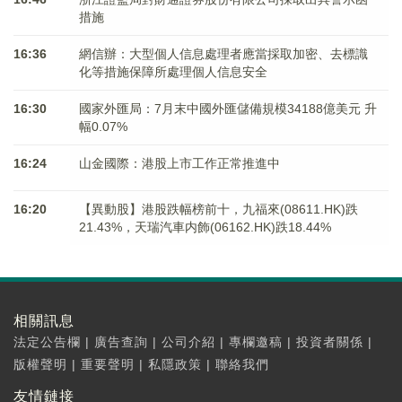
措施
16:36
網信辦：大型個人信息處理者應當採取加密、去標識
化等措施保障所處理個人信息安全
16:30
國家外匯局：7月末中國外匯儲備規模34188億美元 升
幅0.07%
16:24
山金國際：港股上市工作正常推進中
16:20
【異動股】港股跌幅榜前十，九福來(08611.HK)跌
21.43%，天瑞汽車内飾(06162.HK)跌18.44%
相關訊息
法定公告欄
|
廣告查詢
|
公司介紹
|
專欄邀稿
|
投資者關係
|
版權聲明
|
重要聲明
|
私隱政策
|
聯絡我們
友情鏈接