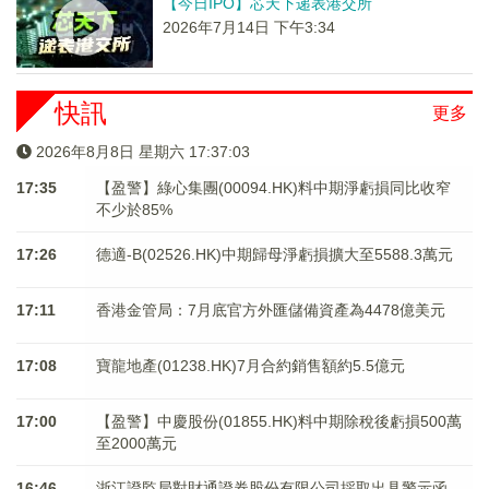
【今日IPO】芯天下递表港交所
2026年7月14日 下午3:34
快訊
更多
2026年8月8日 星期六 17:37:03
17:35
【盈警】綠心集團(00094.HK)料中期淨虧損同比收窄
不少於85%
17:26
德適-B(02526.HK)中期歸母淨虧損擴大至5588.3萬元
17:11
香港金管局：7月底官方外匯儲備資產為4478億美元
17:08
寶龍地產(01238.HK)7月合約銷售額約5.5億元
17:00
【盈警】中慶股份(01855.HK)料中期除稅後虧損500萬
至2000萬元
16:46
浙江證監局對財通證券股份有限公司採取出具警示函