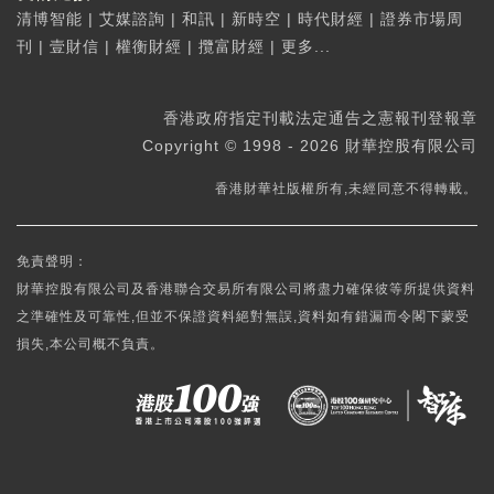
清博智能
|
艾媒諮詢
|
和訊
|
新時空
|
時代財經
|
證券市場周
刊
|
壹財信
|
權衡財經
|
攬富財經
|
更多...
香港政府指定刊載法定通告之憲報刊登報章
Copyright © 1998 - 2026 財華控股有限公司
香港財華社版權所有,未經同意不得轉載。
免責聲明：
財華控股有限公司及香港聯合交易所有限公司將盡力確保彼等所提供資料
之準確性及可靠性,但並不保證資料絕對無誤,資料如有錯漏而令閣下蒙受
損失,本公司概不負責。