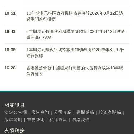
16:51
10年期港元特區政府機構債券將於2026年8月12日透
過重開進行投標
16:43
5年期港元特區政府機構債券將於2026年8月12日透過
重開進行投標
16:39
1年期港元隔夜平均指數掛鉤債券將於2026年8月12日
進行投標
16:28
香港證監會就中國糖果前高管的失當行為取得13年取
消資格令
相關訊息
法定公告欄
|
廣告查詢
|
公司介紹
|
專欄邀稿
|
投資者關係
|
版權聲明
|
重要聲明
|
私隱政策
|
聯絡我們
友情鏈接