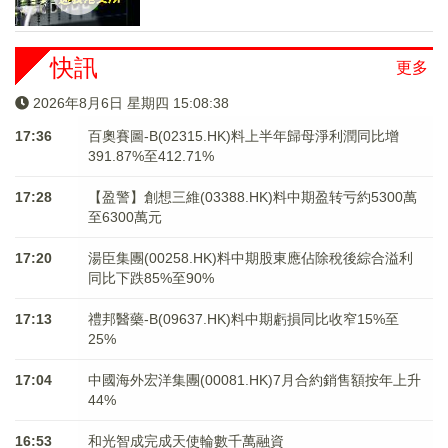
快訊
更多
2026年8月6日 星期四 15:08:38
17:36
百奧賽圖-B(02315.HK)料上半年歸母淨利潤同比增
391.87%至412.71%
17:28
【盈警】創想三維(03388.HK)料中期盈转亏約5300萬
至6300萬元
17:20
湯臣集團(00258.HK)料中期股東應佔除稅後綜合溢利
同比下跌85%至90%
17:13
禮邦醫藥-B(09637.HK)料中期虧損同比收窄15%至
25%
17:04
中國海外宏洋集團(00081.HK)7月合約銷售額按年上升
44%
16:53
和光智成完成天使輪數千萬融資