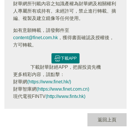
財華網所刊載內容之知識產權為財華網及相關權利
人專屬所有或持有。未經許可，禁止進行轉載、摘
編、複製及建立鏡像等任何使用。
如有意願轉載，請發郵件至
content@finet.com.hk
，獲得書面確認及授權後，
方可轉載。
下載APP
下載財華財經APP，把握投資先機
更多精彩内容，請點擊：
財華網
(https://www.finet.hk/)
財華智庫網
(https://www.finet.com.cn)
現代電視FINTV
(http://www.fintv.hk)
返回上頁