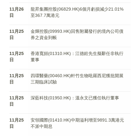
11月26
龍昇集團控股(06829.HK)6個月虧損減少21.01%
日
至367.7萬港元
11月25
金輝控股(09993.HK)回售附屬發行的境內公司債
日
券之資金到帳
11月25
香港寬頻(01310.HK)：江德銓先生擬辭任非執行
日
董事
11月25
四環醫藥(00460.HK)軒竹生物吡羅西尼獲批開展
日
三期臨床試驗
11月25
深藍科技(01950.HK)：溫永文已獲任執行董事
日
11月25
安領國際(01410.HK)中期溢利增至9891.3萬港元
日
不派中期息