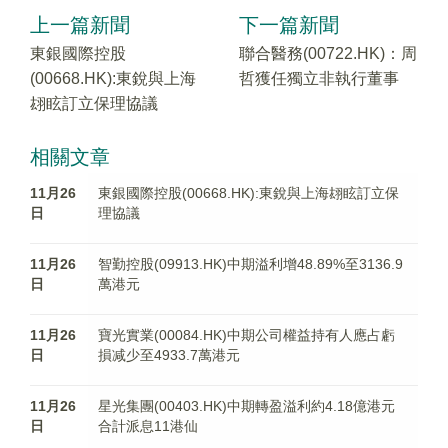
上一篇新聞
下一篇新聞
東銀國際控股
聯合醫務(00722.HK)：周
(00668.HK):東銳與上海
哲獲任獨立非執行董事
翃眩訂立保理協議
相關文章
11月26
東銀國際控股(00668.HK):東銳與上海翃眩訂立保
日
理協議
11月26
智勤控股(09913.HK)中期溢利增48.89%至3136.9
日
萬港元
11月26
寶光實業(00084.HK)中期公司權益持有人應占虧
日
損减少至4933.7萬港元
11月26
星光集團(00403.HK)中期轉盈溢利約4.18億港元
日
合計派息11港仙