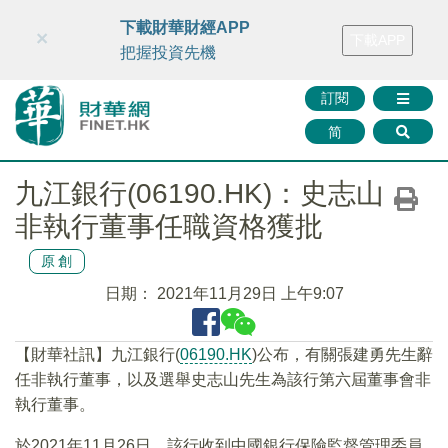
財華智庫網
FINTV
FINMETA
財華證券
媒體矩陣
下載財華財經APP
×
下載APP
智庫沙龍
聯絡我們
把握投資先機
訂閱
简
九江銀行(06190.HK)：史志山
非執行董事任職資格獲批
原創
日期：
2021年11月29日 上午9:07
【財華社訊】九江銀行(
06190.HK
)公布，有關張建勇先生辭
任非執行董事，以及選舉史志山先生為該行第六屆董事會非
執行董事。
於2021年11月26日，該行收到中國銀行保險監督管理委員