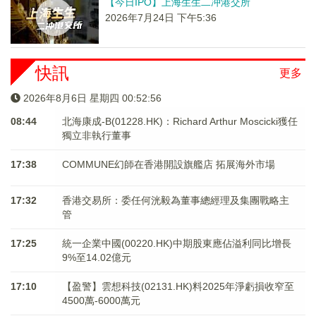
【今日IPO】上海生生二冲港交所
2026年7月24日 下午5:36
快訊
更多
2026年8月6日 星期四 00:52:57
08:44
北海康成-B(01228.HK)：Richard Arthur Moscicki獲任
獨立非執行董事
17:38
COMMUNE幻師在香港開設旗艦店 拓展海外市場
17:32
香港交易所：委任何洸毅為董事總經理及集團戰略主
管
17:25
統一企業中國(00220.HK)中期股東應佔溢利同比增長
9%至14.02億元
17:10
【盈警】雲想科技(02131.HK)料2025年淨虧損收窄至
4500萬-6000萬元