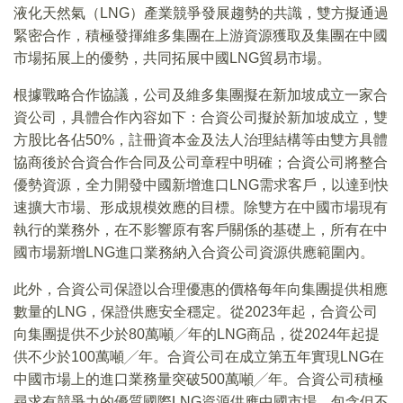
液化天然氣（LNG）產業競爭發展趨勢的共識，雙方擬通過
緊密合作，積極發揮維多集團在上游資源獲取及集團在中國
市場拓展上的優勢，共同拓展中國LNG貿易市場。
根據戰略合作協議，公司及維多集團擬在新加坡成立一家合
資公司，具體合作內容如下：合資公司擬於新加坡成立，雙
方股比各佔50%，註冊資本金及法人治理結構等由雙方具體
協商後於合資合作合同及公司章程中明確；合資公司將整合
優勢資源，全力開發中國新增進口LNG需求客戶，以達到快
速擴大市場、形成規模效應的目標。除雙方在中國市場現有
執行的業務外，在不影響原有客戶關係的基礎上，所有在中
國市場新增LNG進口業務納入合資公司資源供應範圍內。
此外，合資公司保證以合理優惠的價格每年向集團提供相應
數量的LNG，保證供應安全穩定。從2023年起，合資公司
向集團提供不少於80萬噸╱年的LNG商品，從2024年起提
供不少於100萬噸╱年。合資公司在成立第五年實現LNG在
中國市場上的進口業務量突破500萬噸╱年。合資公司積極
尋求有競爭力的優質國際LNG資源供應中國市場，包含但不