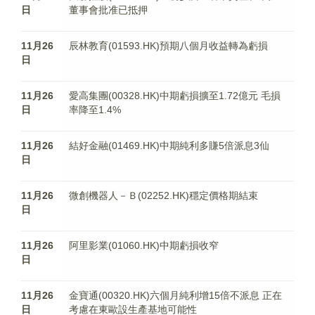
日
董事會批准已抵押
11月26
辰林教育(01593.HK)預期八個月收益轉為虧損
日
11月26
愛高集團(00328.HK)中期虧損擴至1.72億元 毛損
日
率降至1.4%
11月26
結好金融(01469.HK)中期純利多賺5倍派息3仙
日
11月26
微創機器人－Ｂ(02252.HK)穩定價格期結束
日
11月26
阿里影業(01060.HK)中期虧損收窄
日
11月26
金寶通(00320.HK)六個月純利增15倍不派息 正在
日
考慮在東歐設生產基地可能性