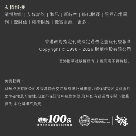
友情鏈接
清博智能
|
艾媒諮詢
|
和訊
|
新時空
|
時代財經
|
證券市場周
刊
|
壹財信
|
權衡財經
|
攬富財經
|
更多...
香港政府指定刊載法定通告之憲報刊登報章
Copyright © 1998 - 2026 財華控股有限公司
香港財華社版權所有,未經同意不得轉載。
免責聲明：
財華控股有限公司及香港聯合交易所有限公司將盡力確保彼等所提供資料
之準確性及可靠性,但並不保證資料絕對無誤,資料如有錯漏而令閣下蒙受
損失,本公司概不負責。