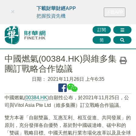
財華智庫網
FINTV
FINMETA
財華證券
媒體矩陣
下載財華財經APP
×
下載APP
智庫沙龍
聯絡我們
把握投資先機
訂閱
简
中國燃氣(00384.HK)與維多集
團訂戰略合作協議
日期：
2021年11月26日 上午6:35
中國燃氣(
00384.HK
)自願性公布，於2021年11月25日，公
司與Vitol Asia Pte Ltd（維多集團）訂立戰略合作協議。
雙方本著「自願雙贏、互惠互利、相互促進、共同發展」的
原則，充分發揮各自優勢，基於對中國碳達峰、碳中和的
「雙碳」戰略目標、中國天然氣行業市場化改革以及及全球