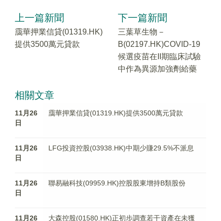
上一篇新聞
下一篇新聞
靄華押業信貸(01319.HK)
三葉草生物－
提供3500萬元貸款
B(02197.HK)COVID-19
候選疫苗在II期臨床試驗
中作為異源加強劑給藥
相關文章
11月26
靄華押業信貸(01319.HK)提供3500萬元貸款
日
11月26
LFG投資控股(03938.HK)中期少賺29.5%不派息
日
11月26
聯易融科技(09959.HK)控股股東增持B類股份
日
11月26
大森控股(01580.HK)正初步調查若干資產在未獲