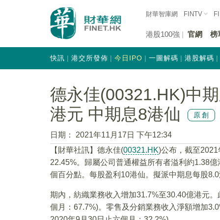
財華智庫網
FINTV
F
港股100強
官網
榜
快訊
港交所發佈
今日IPO
一圖解碼
港股解碼
德永佳(00321.HK)
港元 中期息8港仙
原創
日期：
2021年11月17日 下午12:34
【財華社訊】德永佳(
00321.HK
)公布，截至202
22.45%。歸屬公司普通權益所有者溢利約1.38億
個百分點。每股盈利10港仙。擬派中期息每股8.
期內，紡織業務收入增加31.7%至30.40億港元。
個月：67.7%)。零售及分銷業務收入淨額增加3.0
2020年9月30日止六個月：32.2%)。