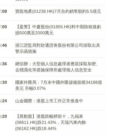
7:08
寶龍地產(01238.HK)7月合約銷售額約5.5億元
7:00
【盈警】中慶股份(01855.HK)料中期除稅後虧
損500萬至2000萬元
6:46
浙江證監局對財通證券股份有限公司採取出具
警示函措施
6:36
網信辦：大型個人信息處理者應當採取加密、
去標識化等措施保障所處理個人信息安全
6:30
國家外匯局：7月末中國外匯儲備規模34188億
美元 升幅0.07%
6:24
山金國際：港股上市工作正常推進中
6:20
【異動股】港股跌幅榜前十，九福來
(08611.HK)跌21.43%，天瑞汽車内飾
(06162.HK)跌18.44%