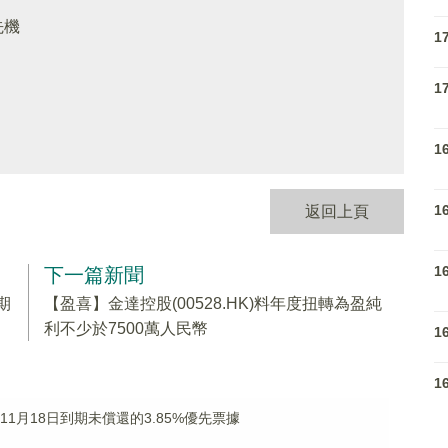
先機
1
1
1
1
返回上頁
1
下一篇新聞
期
【盈喜】金達控股(00528.HK)料年度扭轉為盈純
利不少於7500萬人民幣
1
1
於11月18日到期未償還的3.85%優先票據