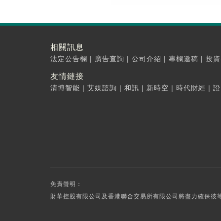
相關訊息
法定公告欄
|
廣告查詢
|
公司介紹
|
專欄邀稿
|
投資
友情鏈接
清博智能
|
艾媒諮詢
|
和訊
|
新時空
|
時代財經
|
證
免責聲明：
財華控股有限公司及香港聯合交易所有限公司將盡力確保彼等