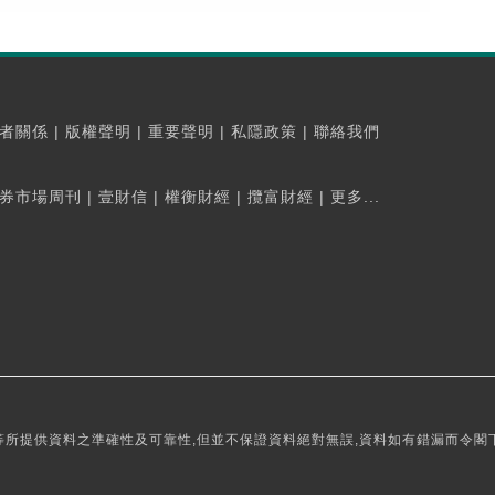
者關係
|
版權聲明
|
重要聲明
|
私隱政策
|
聯絡我們
券市場周刊
|
壹財信
|
權衡財經
|
攬富財經
|
更多...
所提供資料之準確性及可靠性,但並不保證資料絕對無誤,資料如有錯漏而令閣