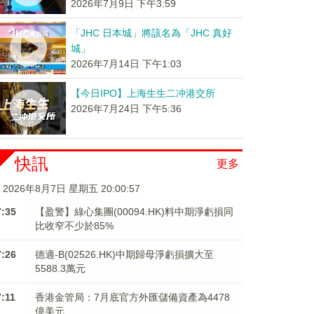
2026年7月9日 下午3:59
「JHC 日本城」將該名為「JHC 真好
城」
2026年7月14日 下午1:03
【今日IPO】上海生生二冲港交所
2026年7月24日 下午5:36
快訊
更多
2026年8月7日 星期五 20:00:57
7:35
【盈警】綠心集團(00094.HK)料中期淨虧損同
比收窄不少於85%
7:26
德適-B(02526.HK)中期歸母淨虧損擴大至
5588.3萬元
7:11
香港金管局：7月底官方外匯儲備資產為4478
億美元