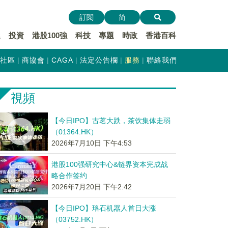
訂閱
简
遞
投資
港股100強
科技
專題
時政
香港百科
社區
商協會
CAGA
法定公告欄
服務
聯絡我們
視頻
【今日IPO】古茗大跌，茶饮集体走弱
（01364.HK）
2026年7月10日 下午4:53
港股100强研究中心&链界资本完成战
略合作签约
2026年7月20日 下午2:42
【今日IPO】珞石机器人首日大涨
（03752.HK）