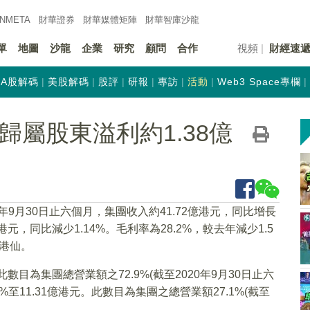
INMETA
財華證券
財華
媒體矩陣
財華
智庫沙龍
單
地圖
沙龍
企業
研究
顧問
合作
視頻
財經速
A股解碼
美股解碼
股評
研報
專訪
活動
Web3 Space專欄
中期歸屬股東溢利約1.38億
1年9月30日止六個月，集團收入約41.72億港元，同比增長
港元，同比減少1.14%。毛利率為28.2%，較去年減少1.5
0港仙。
此數目為集團總營業額之72.9%(截至2020年9月30日止六
%至11.31億港元。此數目為集團之總營業額27.1%(截至